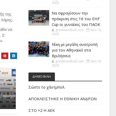
2025
Να σφραγίσουν την
ξη της
πρόκριση στις 16 του EHF
 ο Χάρης.
Cup οι γυναίκες του ΠΑΟΚ
μαθα να
greekhandball.com
Nov 16,
2025
 Σ'
0»
Νίκη με μεγάλη ανατροπή
για τον Αθηναϊκό στα
Βριλήσσια
greekhandball.com
Nov 16,
2025
ΔΗΜΟΦΙΛΗ
Σώστε το χάντμπολ
 Ξεκίνησε
ΑΠΟΚΛΕΙΣΤΗΚΕ Η ΕΘΝΙΚΗ ΑΝΔΡΩΝ
ΣΤΟ +2 Η ΑΕΚ