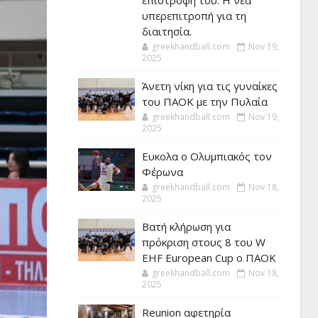
επιστροφή του. Η νέα
υπερεπιτροπή για τη
διαιτησία.
greekhandball.com
Nov 19,
2025
Άνετη νίκη για τις γυναίκες
του ΠΑΟΚ με την Πυλαία
greekhandball.com
Nov 19,
2025
Ευκολα ο Ολυμπιακός τον
Φέρωνα
greekhandball.com
Nov 18,
2025
Βατή κλήρωση για
πρόκριση στους 8 του W
EHF European Cup ο ΠΑΟΚ
greekhandball.com
Nov 18,
2025
Reunion αφετηρία