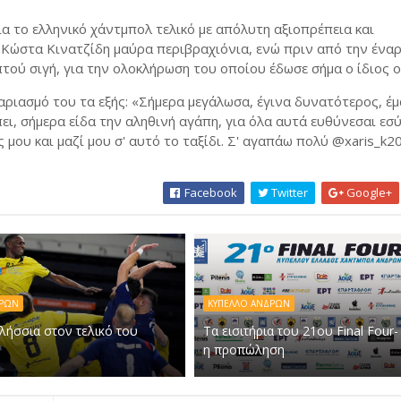
α το ελληνικό χάντμπολ τελικό με απόλυτη αξιοπρέπεια και
Κώστα Κινατζίδη μαύρα περιβραχιόνια, ενώ πριν από την έναρ
πτού σιγή, για την ολοκλήρωση του οποίου έδωσε σήμα ο ίδιος
ριασμό του τα εξής: «Σήμερα μεγάλωσα, έγινα δυνατότερος, έ
ι, σήμερα είδα την αληθινή αγάπη, για όλα αυτά ευθύνεσαι εσύ.
μου και μαζί μου σ' αυτό το ταξίδι. Σ' αγαπάω πολύ @xaris_k2
Facebook
Twitter
Google+
ΔΡΩΝ
ΚΥΠΕΛΛΟ ΑΝΔΡΩΝ
ιλήσσια στον τελικό του
Τα εισιτήρια του 21ου Final Four-
η προπώληση