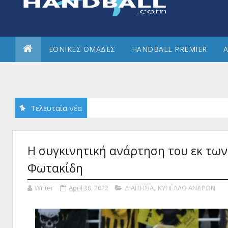
ΕΘΝΙΚΕΣ ΟΜΑΔΕΣ
HANDBALL PREMIER
Α
Τελευταία νέα
Η συγκινητική ανάρτηση του εκ των
Φωτακίδη
Writer
April 30, 2022
ΔΙΑΙΤΗΣΙΑ
,
ΚΥΠΕΛΛΟ ΑΝΔΡΩΝ