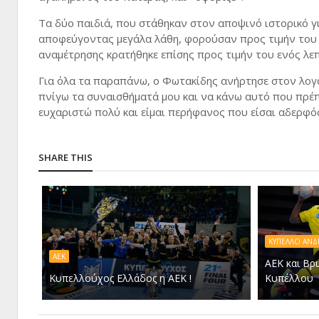
Τα δύο παιδιά, που στάθηκαν στον αποψινό ιστορικό γι
αποφεύγοντας μεγάλα λάθη, φορούσαν προς τιμήν του 
αναμέτρησης κρατήθηκε επίσης προς τιμήν του ενός λε
Για όλα τα παραπάνω, ο Φωτακίδης ανήρτησε στον λογα
πνίγω τα συναισθήματά μου και να κάνω αυτό που πρέπε
ευχαριστώ πολύ και είμαι περήφανος που είσαι αδερφός 
SHARE THIS
ΚΥΠΕΛΛΟ ΑΝ
ΑΕΚ
ΑΕΚ και Βρ
Κυπελλούχος Ελλάδος η ΑΕΚ !
Κυπέλλου