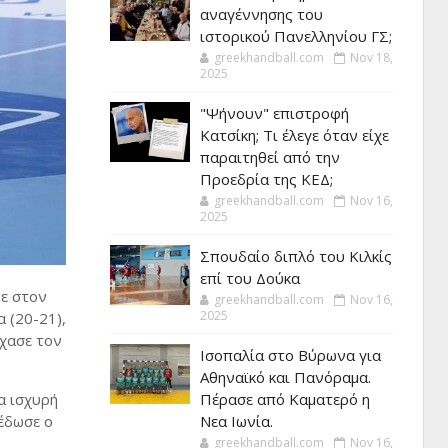
αναγέννησης του
ιστορικού Πανελληνίου ΓΣ;
greekhandball.com
Nov 18,
2025
"Ψήνουν" επιστροφή
Κατσίκη; Τι έλεγε όταν είχε
παραιτηθεί από την
Προεδρία της ΚΕΔ;
greekhandball.com
Nov 16,
2025
Σπουδαίο διπλό του Κιλκίς
επί του Δούκα
ψε στον
greekhandball.com
Nov 16,
2025
 (20-21),
έχασε τον
Ισοπαλία στο Βύρωνα για
Αθηναϊκό και Πανόραμα.
Πέρασε από Καματερό η
α ισχυρή
Νεα Ιωνία.
τέδωσε ο
greekhandball.com
Nov 16,