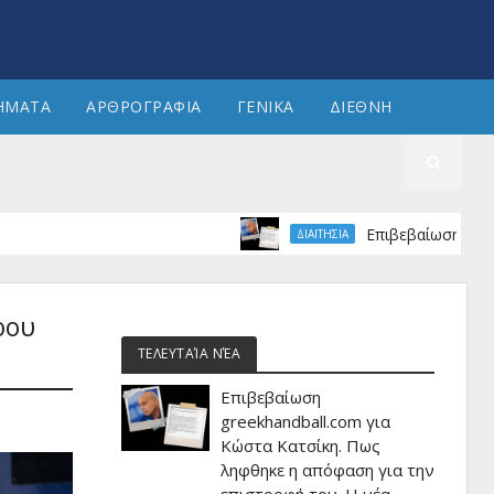
ΗΜΑΤΑ
ΑΡΘΡΟΓΡΑΦΙΑ
ΓΕΝΙΚΑ
ΔΙΕΘΝΗ
Επιβεβαίωση greekhandbal
ΔΙΑΙΤΗΣΙΑ
ρου
ΤΕΛΕΥΤΑΊΑ ΝΈΑ
Επιβεβαίωση
greekhandball.com για
Κώστα Κατσίκη. Πως
ληφθηκε η απόφαση για την