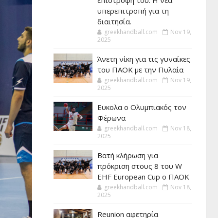
επιστροφή του. Η νέα
υπερεπιτροπή για τη
διαιτησία.
greekhandball.com
Nov 19,
2025
Άνετη νίκη για τις γυναίκες
του ΠΑΟΚ με την Πυλαία
greekhandball.com
Nov 19,
2025
Ευκολα ο Ολυμπιακός τον
Φέρωνα
greekhandball.com
Nov 18,
2025
Βατή κλήρωση για
πρόκριση στους 8 του W
EHF European Cup ο ΠΑΟΚ
greekhandball.com
Nov 18,
2025
Reunion αφετηρία