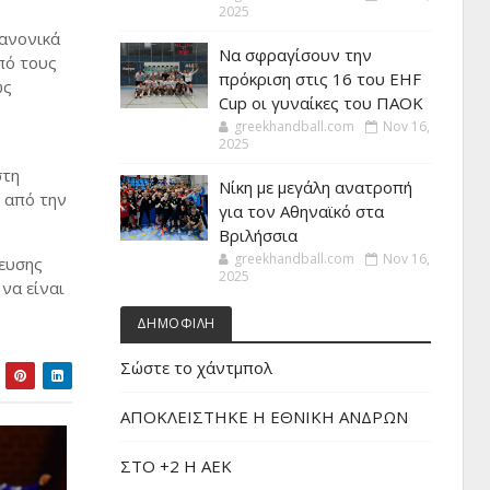
2025
κανονικά
Να σφραγίσουν την
πό τους
πρόκριση στις 16 του EHF
ως
Cup οι γυναίκες του ΠΑΟΚ
greekhandball.com
Nov 16,
2025
στη
Νίκη με μεγάλη ανατροπή
 από την
για τον Αθηναϊκό στα
Βριλήσσια
greekhandball.com
Nov 16,
νευσης
2025
να είναι
ΔΗΜΟΦΙΛΗ
Σώστε το χάντμπολ
ΑΠΟΚΛΕΙΣΤΗΚΕ Η ΕΘΝΙΚΗ ΑΝΔΡΩΝ
ΣΤΟ +2 Η ΑΕΚ