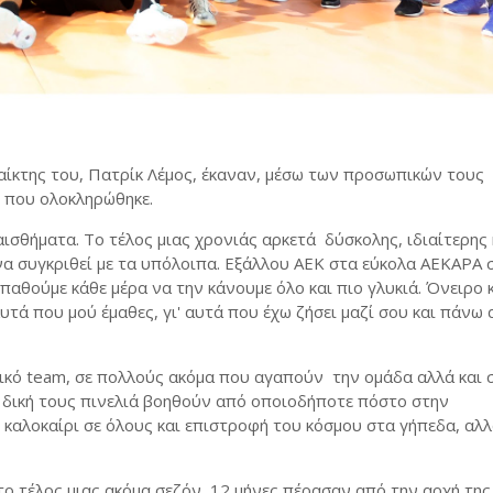
αίκτης του, Πατρίκ Λέμος, έκαναν, μέσω των προσωπικών τους
 που ολοκληρώθηκε.
ναισθήματα. Το τέλος μιας χρoνιάς αρκετά δύσκολης, ιδιαίτερης
α να συγκριθεί με τα υπόλοιπα. Εξάλλου ΑΕΚ στα εύκολα ΑΕΚΑΡΑ 
παθούμε κάθε μέρα να την κάνουμε όλο και πιο γλυκιά. Όνειρο 
υτά που μού έμαθες, γι' αυτά που έχω ζήσει μαζί σου και πάνω α
ικό team, σε πολλούς ακόμα που αγαπούν την ομάδα αλλά και 
ν δική τους πινελιά βοηθούν από οποιοδήποτε πόστο στην
καλοκαίρι σε όλους και επιστροφή του κόσμου στα γήπεδα, αλλ
το τέλος μιας ακόμα σεζόν, 12 μήνες πέρασαν από την αρχή της