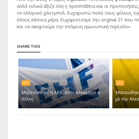
αλλά τελικά άξιζε όλη η προσπάθεια και οι προπονήσεις
το ελληνικό χάντμπολ. Ευχαριστώ πολύ τους φίλους της
όλους κάποια μέρα. Ευχαριστούμε την original 21 που 
και να σκεφτούμε την επόμενη αγωνιστική περίοδο».
SHARE THIS
ΑΕΚ
ΑΕΚ
Μηδενίσθηκε η ΑΕΚ, στην Αλκαλόϊντ ο
Ματαιώθηκε
τίτλος
με την Αλκα