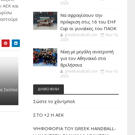
2025
ν ΑΕΚ και
νωρίσω
Να σφραγίσουν την
ραστούμε
πρόκριση στις 16 του EHF
Cup οι γυναίκες του ΠΑΟΚ
greekhandball.com
Nov 16,
2025
Νίκη με μεγάλη ανατροπή
για τον Αθηναϊκό στα
Βριλήσσια
greekhandball.com
Nov 16,
2025
ΔΗΜΟΦΙΛΗ
τα Σκόπια
Σώστε το χάντμπολ
ΣΤΟ +2 Η ΑΕΚ
ΨΗΦΟΦΟΡΙΑ ΤΟΥ GREEK HANDBALL-