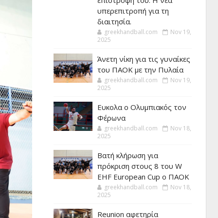
επιστροφή του. Η νέα
υπερεπιτροπή για τη
διαιτησία.
greekhandball.com
Nov 19,
2025
Άνετη νίκη για τις γυναίκες
του ΠΑΟΚ με την Πυλαία
greekhandball.com
Nov 19,
2025
Ευκολα ο Ολυμπιακός τον
Φέρωνα
greekhandball.com
Nov 18,
2025
Βατή κλήρωση για
πρόκριση στους 8 του W
EHF European Cup ο ΠΑΟΚ
greekhandball.com
Nov 18,
2025
Reunion αφετηρία