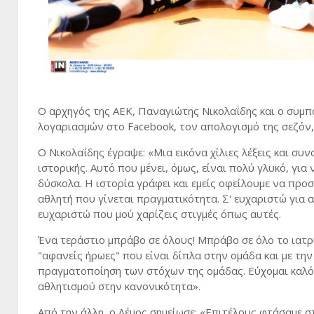
Ο αρχηγός της ΑΕΚ, Παναγιώτης Νικολαΐδης και ο συμπ
λογαριασμών στο Facebook, τον απολογισμό της σεζόν,
O Nικολαΐδης έγραψε: «Μια εικόνα χίλιες λέξεις και συ
ιστορικής. Αυτό που μένει, όμως, είναι πολύ γλυκό, γι
δύσκολα. Η ιστορία γράφει και εμείς οφείλουμε να προσ
αθλητή που γίνεται πραγματικότητα. Σ' ευχαριστώ για α
ευχαριστώ που μού χαρίζεις στιγμές όπως αυτές.
Ένα τεράστιο μπράβο σε όλους! Μπράβο σε όλο το ιατρ
"αφανείς ήρωες" που είναι δίπλα στην ομάδα και με τη
πραγματοποίηση των στόχων της ομάδας. Εύχομαι καλό 
αθλητισμού στην κανονικότητα».
Από την άλλη, ο Λέμος σημείωσε: «Επιτέλους φτάσαμε σ