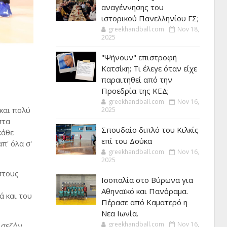
αναγέννησης του
ιστορικού Πανελληνίου ΓΣ;
greekhandball.com
Nov 18,
2025
"Ψήνουν" επιστροφή
Κατσίκη; Τι έλεγε όταν είχε
παραιτηθεί από την
Προεδρία της ΚΕΔ;
greekhandball.com
Nov 16,
 και πολύ
2025
στα
Σπουδαίο διπλό του Κιλκίς
κάθε
επί του Δούκα
π' όλα σ'
greekhandball.com
Nov 16,
2025
στους
Ισοπαλία στο Βύρωνα για
Αθηναϊκό και Πανόραμα.
ά και του
Πέρασε από Καματερό η
Νεα Ιωνία.
greekhandball.com
Nov 16,
 σεζόν,