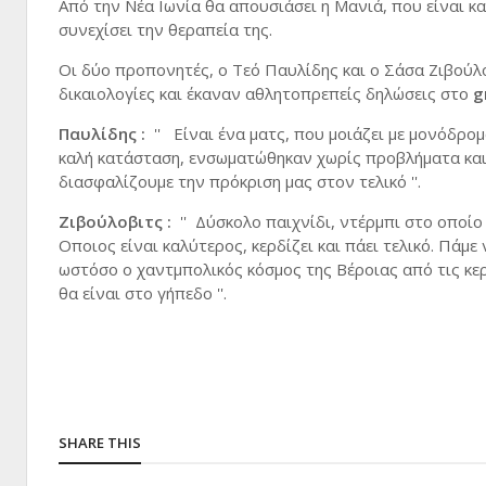
Από την Νέα Ιωνία θα απουσιάσει η Μανιά, που είναι κα
συνεχίσει την θεραπεία της.
Οι δύο προπονητές, ο Τεό Παυλίδης και ο Σάσα Ζιβού
δικαιολογίες και έκαναν αθλητοπρεπείς δηλώσεις στο
g
Παυλίδης :
'' Είναι ένα ματς, που μοιάζει με μονόδρο
καλή κατάσταση, ενσωματώθηκαν χωρίς προβλήματα και ο
διασφαλίζουμε την πρόκριση μας στον τελικό ''.
Ζιβούλοβιτς :
'' Δύσκολο παιχνίδι, ντέρμπι στο οποίο
Οποιος είναι καλύτερος, κερδίζει και πάει τελικό. Πάμε
ωστόσο ο χαντμπολικός κόσμος της Βέροιας από τις κερ
θα είναι στο γήπεδο ''.
SHARE THIS