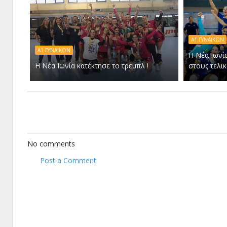
Α1 ΓΥΝΑΙΚΩΝ
Α1 ΓΥΝΑΙΚΩΝ
Η Νέα Ιωνί
Η Νέα Ιωνία κατέκτησε το τρεμπλ !
στους τελικ
No comments
Post a Comment