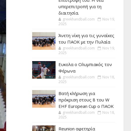
επιστροφή του. Η νέα
υπερεπιτροπή για τη
διαιτησία.
greekhandball.com
Nov 19,
2025
Άνετη νίκη για τις γυναίκες
του ΠΑΟΚ με την Πυλαία
greekhandball.com
Nov 19,
2025
Ευκολα ο Ολυμπιακός τον
Φέρωνα
greekhandball.com
Nov 18,
2025
Βατή κλήρωση για
πρόκριση στους 8 του W
EHF European Cup ο ΠΑΟΚ
greekhandball.com
Nov 18,
2025
Reunion αφετηρία