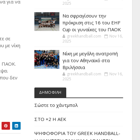
να για να
2025
Να σφραγίσουν την
πρόκριση στις 16 του EHF
Cup οι γυναίκες του ΠΑΟΚ
greekhandball.com
Nov 16,
τε σε
2025
υ με νίκη
Νίκη με μεγάλη ανατροπή
για τον Αθηναϊκό στα
ν ΠΑΟΚ.
Βριλήσσια
ίψει
greekhandball.com
Nov 16,
 που δεν
2025
ΔΗΜΟΦΙΛΗ
Σώστε το χάντμπολ
ΣΤΟ +2 Η ΑΕΚ
ΨΗΦΟΦΟΡΙΑ ΤΟΥ GREEK HANDBALL-