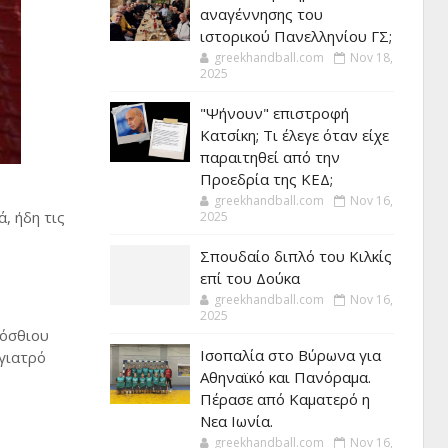
αναγέννησης του
ιστορικού Πανελληνίου ΓΣ;
greekhandball.com
Nov 18,
2025
"Ψήνουν" επιστροφή
Κατσίκη; Τι έλεγε όταν είχε
παραιτηθεί από την
Προεδρία της ΚΕΔ;
greekhandball.com
Nov 16,
, ήδη τις
2025
Σπουδαίο διπλό του Κιλκίς
ς
επί του Δούκα
greekhandball.com
Nov 16,
2025
ρόσθιου
Ισοπαλία στο Βύρωνα για
 γιατρό
Αθηναϊκό και Πανόραμα.
Πέρασε από Καματερό η
Νεα Ιωνία.
greekhandball.com
Nov 16,