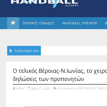
ΕΘΝΙΚΕΣ ΟΜΑΔΕΣ
HANDBALL PREMIER
Α
Τελευταία νέα
Ο τελικός Βέροιας-Ν.Ιωνίας, το χειρ
δηλώσεις των προπονητών
Editor
June 11, 2021
Α1 γυναικών
,
ΒΕΡΟΙΑ 2017
,
ΝΕΑ Ι