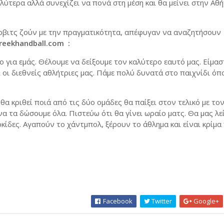
λύτερα αλλά συνεχίζει να πονά στη μέση και θα μείνει στην Αθή
λοβιτς ζούν με την πραγματικότητα, απέφυγαν να αναζητήσουν
reekhandball.com :
μο για εμάς. Θέλουμε να δείξουμε τον καλύτερο εαυτό μας. Είμασ
ι διεθνείς αθλήτριες μας. Πάμε πολύ δυνατά στο παιχνίδι όπο
 θα κριθεί ποιά από τις δύο ομάδες θα παίξει στον τελικό με το
 να τα δώσουμε όλα. Πιστεύω ότι θα γίνει ωραίο ματς. Θα μας λε
κίδες. Αγαπούν το χάντμπολ, ξέρουν το άθλημα και είναι κρίμα
Facebook
Twitter
Google+