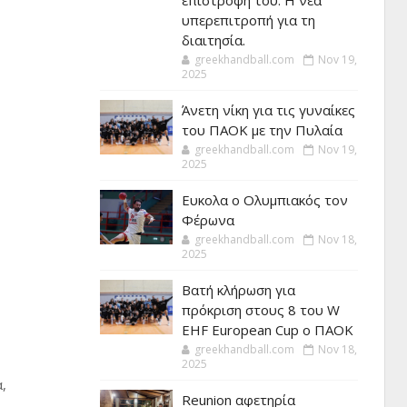
επιστροφή του. Η νέα
υπερεπιτροπή για τη
διαιτησία.
greekhandball.com
Nov 19,
2025
Άνετη νίκη για τις γυναίκες
του ΠΑΟΚ με την Πυλαία
greekhandball.com
Nov 19,
2025
Ευκολα ο Ολυμπιακός τον
Φέρωνα
greekhandball.com
Nov 18,
2025
Βατή κλήρωση για
πρόκριση στους 8 του W
EHF European Cup ο ΠΑΟΚ
greekhandball.com
Nov 18,
2025
,
Reunion αφετηρία