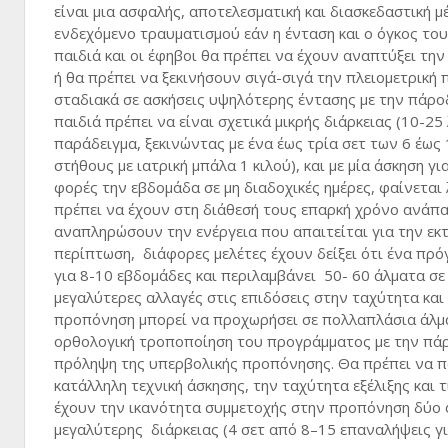
είναι μια ασφαλής, αποτελεσματική και διασκεδαστική 
ενδεχόμενο τραυματισμού εάν η ένταση και ο όγκος το
παιδιά και οι έφηβοι θα πρέπει να έχουν αναπτύξει τη
ή θα πρέπει να ξεκινήσουν σιγά-σιγά την πλειομετρικ
σταδιακά σε ασκήσεις υψηλότερης έντασης με την πάρο
παιδιά πρέπει να είναι σχετικά μικρής διάρκειας (10-2
παράδειγμα, ξεκινώντας με ένα έως τρία σετ των 6 έως
στήθους με ιατρική μπάλα 1 κιλού), και με μία άσκηση 
φορές την εβδομάδα σε μη διαδοχικές ημέρες, φαίνεται
πρέπει να έχουν στη διάθεσή τους επαρκή χρόνο ανάπαυ
αναπληρώσουν την ενέργεια που απαιτείται για την εκτ
περίπτωση, διάφορες μελέτες έχουν δείξει ότι ένα πρό
για 8-10 εβδομάδες και περιλαμβάνει 50- 60 άλματα σε
μεγαλύτερες αλλαγές στις επιδόσεις στην ταχύτητα και 
προπόνηση μπορεί να προχωρήσει σε πολλαπλάσια άλματα
ορθολογική τροποποίηση του προγράμματος με την πάρ
πρόληψη της υπερβολικής προπόνησης. Θα πρέπει να πα
κατάλληλη τεχνική άσκησης, την ταχύτητα εξέλιξης και 
έχουν την ικανότητα συμμετοχής στην προπόνηση δύο 
μεγαλύτερης διάρκειας (4 σετ από 8–15 επαναλήψεις γι