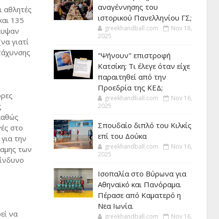
αναγέννησης του
ι αθλητές
ιστορικού Πανελληνίου ΓΣ;
και 135
greekhandball.com
Nov 18,
άλυψαν
2025
(να γιατί
ιτάχυνσης
"Ψήνουν" επιστροφή
Κατσίκη; Τι έλεγε όταν είχε
παραιτηθεί από την
Προεδρία της ΚΕΔ;
ορες
greekhandball.com
Nov 16,
ς
2025
 καθώς
Σπουδαίο διπλό του Κιλκίς
γές στο
επί του Δούκα
 για την
greekhandball.com
Nov 16,
ναμης των
2025
κίνδυνο
ν
Ισοπαλία στο Βύρωνα για
Αθηναϊκό και Πανόραμα.
Πέρασε από Καματερό η
Νεα Ιωνία.
εί να
greekhandball.com
Nov 16,