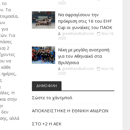
ι το
2025
ν. Τα
Να σφραγίσουν την
τοιμασία,
πρόκριση στις 16 του EHF
ουν
Cup οι γυναίκες του ΠΑΟΚ
 για
greekhandball.com
Nov 16,
τών. Για
2025
(πάσες
ια) 2
Νίκη με μεγάλη ανατροπή
έχοντες
για τον Αθηναϊκό στα
νου να
Βριλήσσια
 κάθε
greekhandball.com
Nov 16,
 ημέρες,
2025
ς
η
ΔΗΜΟΦΙΛΗ
άλες. Η
Σώστε το χάντμπολ
και στην
ην
ΑΠΟΚΛΕΙΣΤΗΚΕ Η ΕΘΝΙΚΗ ΑΝΔΡΩΝ
 δεν
σης, αλλά
ΣΤΟ +2 Η ΑΕΚ