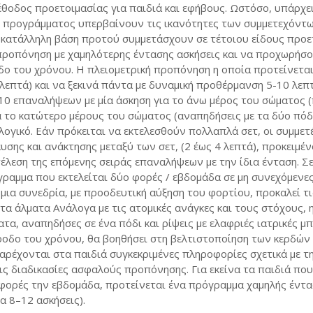
μέθοδος προετοιμασίας για παιδιά και εφήβους. Ωστόσο, υπάρχε
υ προγράμματος υπερβαίνουν τις ικανότητες των συμμετεχόντω
ν κατάλληλη βάση προτού συμμετάσχουν σε τέτοιου είδους προε
ή προπόνηση με χαμηλότερης έντασης ασκήσεις και να προχωρήσ
δο του χρόνου. Η πλειομετρική προπόνηση η οποία προτείνεται
5 λεπτά) και να ξεκινά πάντα με δυναμική προθέρμανση 5-10 λεπ
 10 επαναλήψεων με μία άσκηση για το άνω μέρος του σώματος 
για το κατώτερο μέρους του σώματος (αναπηδήσεις με τα δύο πόδ
 λογικό. Εάν πρόκειται να εκτελεσθούν πολλαπλά σετ, οι συμμετ
σης και ανάκτησης μεταξύ των σετ, (2 έως 4 λεπτά), προκειμέ
έλεση της επόμενης σειράς επαναλήψεων με την ίδια ένταση. Σε
γραμμα που εκτελείται δύο φορές / εβδομάδα σε μη συνεχόμενες
 μια συνεδρία, με προοδευτική αύξηση του φορτίου, προκαλεί τι
τα άλματα Ανάλογα με τις ατομικές ανάγκες και τους στόχους, 
, αναπηδήσες σε ένα πόδι και ρίψεις με ελαφριές ιατρικές μπ
οδο του χρόνου, θα βοηθήσει στη βελτιστοποίηση των κερδών 
ρέχονται στα παιδιά συγκεκριμένες πληροφορίες σχετικά με τ
τις διαδικασίες ασφαλούς προπόνησης. Για εκείνα τα παιδιά που
φορές την εβδομάδα, προτείνεται ένα πρόγραμμα χαμηλής έντα
α 8–12 ασκήσεις).