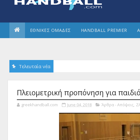
ΕΘΝΙΚΕΣ ΟΜΑΔΕΣ
HANDBALL PREMIER
Α
Τελευταία νέα
Πλειομετρική προπόνηση για παιδιά
greekhandball.com
June 04, 2018
Άρθρα - Απόψεις
,
Ζ