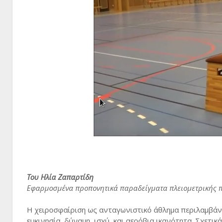
Του Ηλία Ζαπαρτίδη
Εφαρμοσμένα προπονητικά παραδείγματα πλειομετρικής π
Η χειροσφαίριση ως ανταγωνιστικό άθλημα περιλαμβάνε
ευκινησία, δύναμη, ισχύ, και αερόβια ικανότητα. Σχετικ