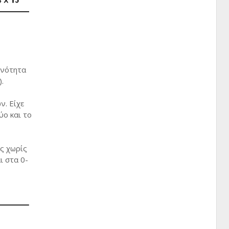
ανότητα
.
ν. Είχε
ύο και το
ς χωρίς
ι στα 0-