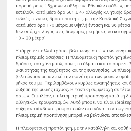
παραμέτρους 15χρονων αθλητών Εθνικών ομάδων, μας π
εκτελούν κατά μέσο όρο 501 ± 47 αλλαγές κινητικής δρ
ειδικές τεχνικές δραστηριότητες, με την Καρδιακή Συχν
κατά μέσο όρο 170 μέτρα με υψηλή ένταση και 86 μέτρα 
δεν υπάρχει λόγος στις διάφορες μετρήσεις να καταγρά
10 – 20 μέτρα).
Υπάρχουν πολλοί τρόποι βελτίωσης αυτών των κινητικώ
πλειομετρικές ασκήσεις. Η πλειομετρική προπόνηση είνα
δράσεις του χάντμπολ, όπως τα άλματα και τα σπριντ. 
ικανότητας της ταχύτητας και της ευκινησίας. Οι πλει
βελτιώνουν σημαντικά την ικανότητα των μυικών ομάδ
μήκος του μυ. Περιλαμβάνουν κυρίως αναπηδήσεις και 
αύξηση της μυικής ισχύος. Η τακτική συμμετοχή σε τέτ
οστών. Επιπλέον, η πλειομετρική προπόνηση κατά τη δι
αθλητικών τραυματισμών. Αυτό μπορεί να είναι ιδιαίτε
αυξημένο κίνδυνο τραυματισμών στο γόνατο σε σύγκριση
πλειομετρική προπόνηση μπορεί να βελτιώσει αποτελεσμα
Η πλειομετρική προπόνηση, με την κατάλληλη και ορθή κ