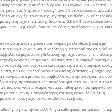
ληροφορεί πως κατά τη διάρκεια του αγώνα (2 Χ 25 λεπτά), ο
αστηριότητας (περίπου 1 αλλαγή ανά 5.9 δευτερόλεπτα αγώνα) 
ότητα να αγγίζει το 85% της μέγιστης. Επιπλέον, οι αθλητές κ
με μέγιστη ταχύτητα, μέσης διάρκειας 2.8 ± 0.3 δευτερολέπτων 
φουμε τα 30 μ, αλλά μόνο τις επιδόσεις αντίδρασης 5 μ και επ
ν ικανοτήτων, πχ. μέσω προπόνησης με ελεύθερα βάρη ή με
ι πιο εκρηκτική και είναι ευκολότερη η μεταφορά της στις διάφ
Συμβάλει τα μέγιστα στη βελτίωση της ταχυδύναμης, της αλτική
ομετρικές ασκήσεις επιφέρουν αλλαγές στο νευρομυικό σύστημα
ων να αντιδρούν ταχύτερα και ισχυρότερα στις διάφορες αλλα
άλματα, που εκμεταλλεύονται τον κύκλος διάτασης – βράχυνσης
οια προγράμματα μπορεί να συμβάλλει και στην ενίσχυση της δύ
άρκεια της προαγωνιστικής περιόδου φαίνεται να μειώνει τον 
ρα επωφελές για τις νεαρές γυναίκες αθλήτριες που εμφανίζου
 με τους νέους. Προγενέστερες έρευνες έχουν δείξει ότι η
τικά τη μυϊκή ισχύ σε και παιδιά και έφηβους.
αθοδήγηση, και την κατάλληλη για κάθε ηλικία εκπαίδευση, μπορ