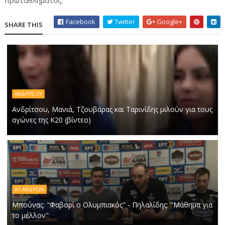
πρωταθλήματος.
Facebook
Twitter
Google+
SHARE THIS
ΑΝΔΡΙΤΣΟΥ
Ανδρίτσου, Μανιά, Τζουβάρας και Ταρινίδης μιλούν για τους
αγώνες της Κ20 (βίντεο)
Α1 ΑΝΔΡΏΝ
Μπούνας: "Φαβορί ο Ολυμπιακός" - Πηλαλίδης: "Μάθημα για
το μέλλον"