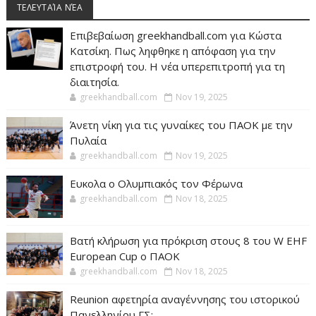
ΤΕΛΕΥΤΑΊΑ ΝΈΑ
Επιβεβαίωση greekhandball.com για Κώστα
Κατσίκη. Πως ληφθηκε η απόφαση για την
επιστροφή του. Η νέα υπερεπιτροπή για τη
διαιτησία.
greekhandball.com
Nov 19, 2025
Άνετη νίκη για τις γυναίκες του ΠΑΟΚ με την
Πυλαία
greekhandball.com
Nov 19, 2025
Ευκολα ο Ολυμπιακός τον Φέρωνα
greekhandball.com
Nov 18, 2025
Βατή κλήρωση για πρόκριση στους 8 του W EHF
European Cup ο ΠΑΟΚ
greekhandball.com
Nov 18, 2025
Reunion αφετηρία αναγέννησης του ιστορικού
Πανελληνίου ΓΣ;