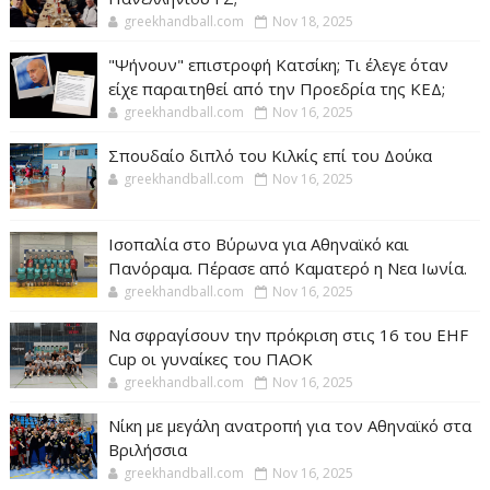
greekhandball.com
Nov 18, 2025
"Ψήνουν" επιστροφή Κατσίκη; Τι έλεγε όταν
είχε παραιτηθεί από την Προεδρία της ΚΕΔ;
greekhandball.com
Nov 16, 2025
Σπουδαίο διπλό του Κιλκίς επί του Δούκα
greekhandball.com
Nov 16, 2025
Ισοπαλία στο Βύρωνα για Αθηναϊκό και
Πανόραμα. Πέρασε από Καματερό η Νεα Ιωνία.
greekhandball.com
Nov 16, 2025
Να σφραγίσουν την πρόκριση στις 16 του EHF
Cup οι γυναίκες του ΠΑΟΚ
greekhandball.com
Nov 16, 2025
Νίκη με μεγάλη ανατροπή για τον Αθηναϊκό στα
Βριλήσσια
greekhandball.com
Nov 16, 2025