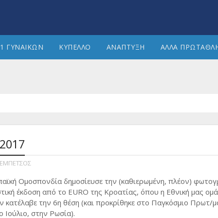
1 ΓΥΝΑΙΚΩΝ
ΚΥΠΕΛΛΟ
ΑΝΑΠΤΥΞΗ
ΑΛΛΑ ΠΡΩΤΑΘΛ
 2017
ΕΜΠΕΤΣΟΣ
αϊκή Ομοσπονδία δημοσίευσε την (καθιερωμένη, πλέον) φωτογ
τική έκδοση από το EURO της Κροατίας, όπου η Εθνική μας ομ
ν κατέλαβε την 6η θέση (και προκρίθηκε στο Παγκόσμιο Πρωτ/μ
 Ιούλιο, στην Ρωσία).