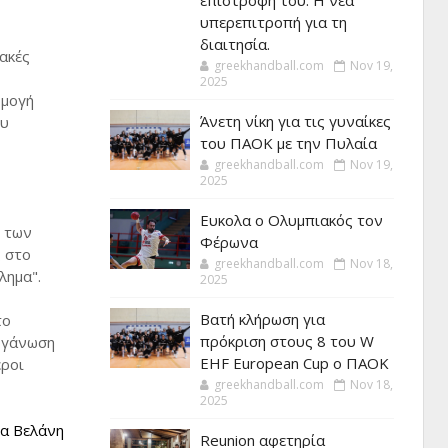
επιστροφή του. Η νέα
υπερεπιτροπή για τη
διαιτησία.
ακές
greekhandball.com
Nov 19,
2025
ρμογή
Άνετη νίκη για τις γυναίκες
ου
του ΠΑΟΚ με την Πυλαία
greekhandball.com
Nov 19,
2025
Ευκολα ο Ολυμπιακός τον
η των
Φέρωνα
ς στο
greekhandball.com
Nov 18,
λημα".
2025
Βατή κλήρωση για
το
πρόκριση στους 8 του W
οργάνωση
EHF European Cup ο ΠΑΟΚ
εροι
greekhandball.com
Nov 18,
2025
τα Βελάνη
Reunion αφετηρία