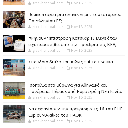
greekhandball.com
Nov 18, 2025
Reunion αφετηρία αναγέννησης του ιστορικού
Πανελληνίου ΓΣ;
greekhandball.com
Nov 18, 2025
"Ψήνουν" επιστροφή Κατσίκη; Τι έλεγε όταν
είχε παραιτηθεί από την Προεδρία της ΚΕΔ;
greekhandball.com
Nov 16, 2025
Σπουδαίο διπλό του Κιλκίς επί του Δούκα
greekhandball.com
Nov 16, 2025
Ισοπαλία στο Βύρωνα για Αθηναϊκό και
Πανόραμα. Πέρασε από Καματερό η Νεα Ιωνία.
greekhandball.com
Nov 16, 2025
Να σφραγίσουν την πρόκριση στις 16 του EHF
Cup οι γυναίκες του ΠΑΟΚ
greekhandball.com
Nov 16, 2025