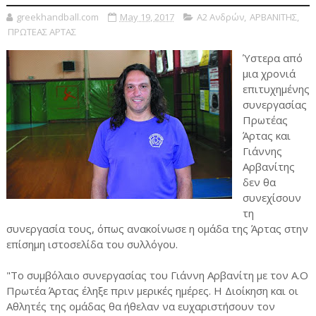
greekhandball.com
May 19, 2017
Α2 Ανδρών
,
ΑΡΒΑΝΙΤΗΣ
,
ΠΡΩΤΕΑΣ ΑΡΤΑΣ
Ύστερα από
μια χρονιά
επιτυχημένης
συνεργασίας
Πρωτέας
Άρτας και
Γιάννης
Αρβανίτης
δεν θα
συνεχίσουν
τη
συνεργασία τους, όπως ανακοίνωσε η ομάδα της Άρτας στην
επίσημη ιστοσελίδα του συλλόγου.
"Το συμβόλαιο συνεργασίας του Γιάννη Αρβανίτη με τον Α.Ο
Πρωτέα Άρτας έληξε πριν μερικές ημέρες. Η Διοίκηση και οι
Αθλητές της ομάδας θα ήθελαν να ευχαριστήσουν τον