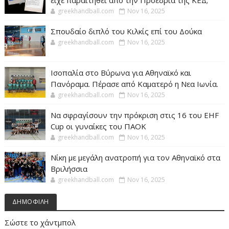
είχε παραιτηθεί από την Προεδρία της ΚΕΔ;
greekhandball.com
Nov 16, 2025
Σπουδαίο διπλό του Κιλκίς επί του Δούκα
greekhandball.com
Nov 16, 2025
Ισοπαλία στο Βύρωνα για Αθηναϊκό και
Πανόραμα. Πέρασε από Καματερό η Νεα Ιωνία.
greekhandball.com
Nov 16, 2025
Να σφραγίσουν την πρόκριση στις 16 του EHF
Cup οι γυναίκες του ΠΑΟΚ
greekhandball.com
Nov 16, 2025
Νίκη με μεγάλη ανατροπή για τον Αθηναϊκό στα
Βριλήσσια
greekhandball.com
Nov 16, 2025
ΔΗΜΟΦΙΛΗ
Σώστε το χάντμπολ