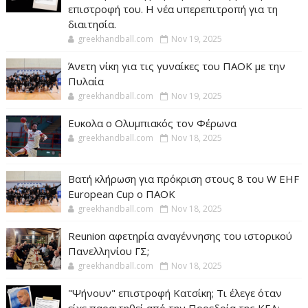
επιστροφή του. Η νέα υπερεπιτροπή για τη
διαιτησία.
greekhandball.com
Nov 19, 2025
Άνετη νίκη για τις γυναίκες του ΠΑΟΚ με την
Πυλαία
greekhandball.com
Nov 19, 2025
Ευκολα ο Ολυμπιακός τον Φέρωνα
greekhandball.com
Nov 18, 2025
Βατή κλήρωση για πρόκριση στους 8 του W EHF
European Cup ο ΠΑΟΚ
greekhandball.com
Nov 18, 2025
Reunion αφετηρία αναγέννησης του ιστορικού
Πανελληνίου ΓΣ;
greekhandball.com
Nov 18, 2025
"Ψήνουν" επιστροφή Κατσίκη; Τι έλεγε όταν