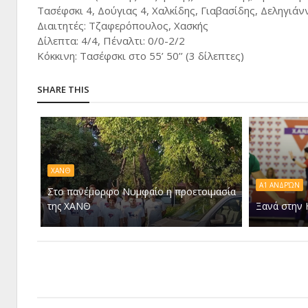
Τασέφσκι 4, Δούγιας 4, Χαλκίδης, Γιαβασίδης, Δεληγιά
Διαιτητές: Τζαφερόπουλος, Χασκής
Δίλεπτα: 4/4, Πέναλτι: 0/0-2/2
Κόκκινη: Τασέφσκι στο 55’ 50’’ (3 δίλεπτες)
SHARE THIS
ΧΑΝΘ
Α1 ΑΝΔΡΏΝ
Στο πανέμορφο Νυμφαίο η προετοιμασία
της ΧΑΝΘ
Ξανά στην 