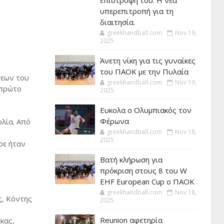
επιστροφή του. Η νέα
υπερεπιτροπή για τη
διαιτησία.
greekhandball.com
Nov 19,
2025
Άνετη νίκη για τις γυναίκες
του ΠΑΟΚ με την Πυλαία
σεων του
greekhandball.com
Nov 19,
 πρώτο
2025
Ευκολα ο Ολυμπιακός τον
Φέρωνα
ολία. Από
greekhandball.com
Nov 18,
2025
ρε ήταν
Βατή κλήρωση για
πρόκριση στους 8 του W
EHF European Cup ο ΠΑΟΚ
greekhandball.com
Nov 18,
ς, Κόντης
2025
Reunion αφετηρία
κας,