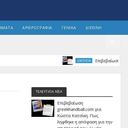
ΗΜΑΤΑ
ΑΡΘΡΟΓΡΑΦΙΑ
ΓΕΝΙΚΑ
ΔΙΕΘΝΗ
Επιβεβαίωση greekhandb
ΔΙΑΙΤΗΣΙΑ
ΤΕΛΕΥΤΑΊΑ ΝΈΑ
Επιβεβαίωση
greekhandball.com για
Κώστα Κατσίκη. Πως
ληφθηκε η απόφαση για την