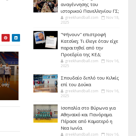
αναγέννησης του
ιστορικού Πανελληνίου ΓΣ;
greekhandball.com
Nov 18,
2025
"Ψήνουν" επιστροφή
Κατσίκη; Τι έλεγε όταν είχε
παραιτηθεί από την
Προεδρία της ΚΕΔ;
greekhandball.com
Nov 16,
2025
Σπουδαίο διπλό του Κιλκίς
επί του Δούκα
 στη
greekhandball.com
Nov 16,
2025
Ισοπαλία στο Βύρωνα για
Αθηναϊκό και Πανόραμα.
Πέρασε από Καματερό η
Νεα Ιωνία.
greekhandball.com
Nov 16,