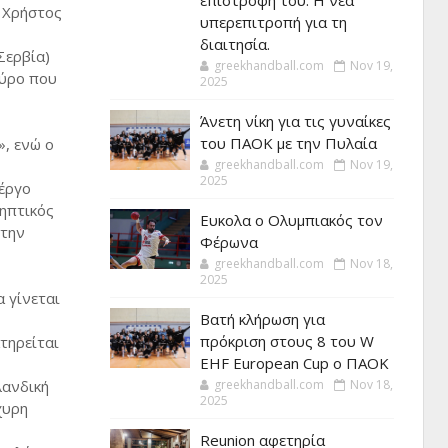
επιστροφή του. Η νέα
ς Χρήστος
υπερεπιτροπή για τη
διαιτησία.
Σερβία)
greekhandball.com
Nov 19,
γύρο που
2025
Άνετη νίκη για τις γυναίκες
του ΠΑΟΚ με την Πυλαία
, ενώ ο
greekhandball.com
Nov 19,
2025
 έργο
ληπτικός
Ευκολα ο Ολυμπιακός τον
 την
Φέρωνα
greekhandball.com
Nov 18,
2025
 γίνεται
Βατή κλήρωση για
πρόκριση στους 8 του W
τηρείται
EHF European Cup ο ΠΑΟΚ
λανδική
greekhandball.com
Nov 18,
2025
χυρη
Reunion αφετηρία