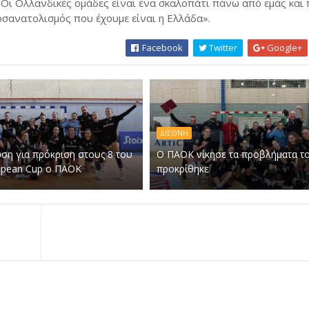
«Οι Ολλανδικές ομάδες είναι ένα σκαλοπάτι πάνω από εμάς και
οσανατολισμός που έχουμε είναι η Ελλάδα».
Facebook
Twitter
Google+
ΔΙΕΘΝΗ
ση για πρόκριση στους 8 του
Ο ΠΑΟΚ νίκησε τα προβλήματα το
opean Cup ο ΠΑΟΚ
προκρίθηκε