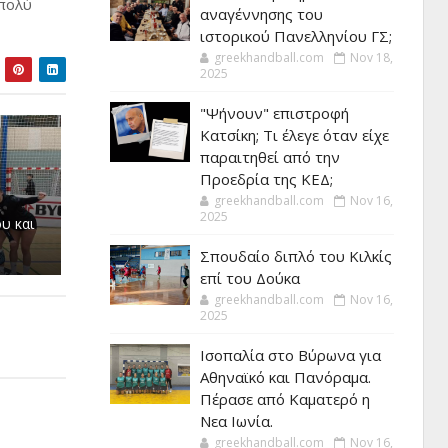
 πολύ
αναγέννησης του
ιστορικού Πανελληνίου ΓΣ;
greekhandball.com
Nov 18,
2025
"Ψήνουν" επιστροφή
Κατσίκη; Τι έλεγε όταν είχε
παραιτηθεί από την
Προεδρία της ΚΕΔ;
greekhandball.com
Nov 16,
2025
υ και
Σπουδαίο διπλό του Κιλκίς
επί του Δούκα
greekhandball.com
Nov 16,
2025
Ισοπαλία στο Βύρωνα για
Αθηναϊκό και Πανόραμα.
Πέρασε από Καματερό η
Νεα Ιωνία.
greekhandball.com
Nov 16,