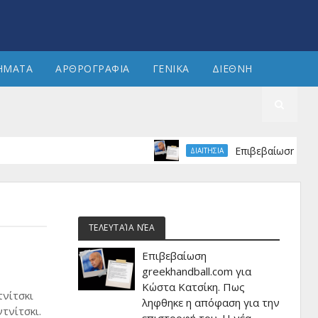
ΗΜΑΤΑ
ΑΡΘΡΟΓΡΑΦΙΑ
ΓΕΝΙΚΑ
ΔΙΕΘΝΗ
Επιβεβαίωση greekhand
ΔΙΑΙΤΗΣΙΑ
ΤΕΛΕΥΤΑΊΑ ΝΈΑ
Επιβεβαίωση
greekhandball.com για
Κώστα Κατσίκη. Πως
τνίτσκι
ληφθηκε η απόφαση για την
τνίτσκι.