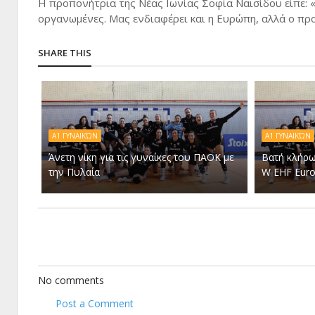
Η προπονήτρια της Νέας Ιωνίας Σοφία Ναισίδου είπε: 
οργανωμένες. Μας ενδιαφέρει και η Ευρώπη, αλλά ο πρ
SHARE THIS
Α1 ΓΥΝΑΙΚΏΝ
Α1 ΓΥΝΑΙΚΏΝ
Άνετη νίκη για τις γυναίκες του ΠΑΟΚ με
Βατή κλήρω
την Πυλαία
W EHF Eur
No comments
Post a Comment