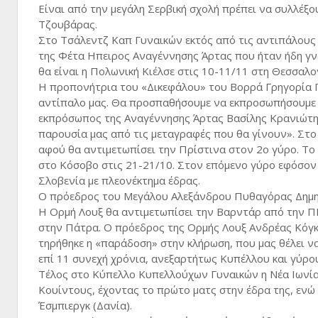
Είναι από την μεγάλη Σερβική σχολή πρέπει να συλλέξο
Τζουβάρας.
Στο Τσάλεντζ Καπ Γυναικών εκτός από τις αντιπάλους
της Φέτα Ηπειρος Αναγέννησης Άρτας που ήταν ήδη γ
θα είναι η Πολωνική Κιέλσε στις 10-11/11 στη Θεσσαλο
Η προπονήτρια του «Δικεφάλου» του Βορρά Γρηγορία Γκ
αντίπαλο μας. Θα προσπαθήσουμε να εκπροσωπήσουμε τ
εκπρόσωπος της Αναγέννησης Άρτας Βασίλης Κρανιώτης 
παρουσία μας από τις μεταγραφές που θα γίνουν». Στο
αφού θα αντιμετωπίσει την Πρίστινα στον 2ο γύρο. Το 
στο Κόσοβο στις 21-21/10. Στον επόμενο γύρο εφόσον 
Σλοβενία με πλεονέκτημα έδρας.
Ο πρόεδρος του Μεγάλου Αλεξάνδρου Πυθαγόρας Δημητρ
Η Ορμή Λουξ θα αντιμετωπίσει την Βαρντάρ από την ΠΓ
στην Πάτρα. Ο πρόεδρος της Ορμής Λουξ Ανδρέας Κόγκα
τηρήθηκε η «παράδοση» στην κλήρωση, που μας θέλει ν
επί 11 συνεχή χρόνια, ανεξαρτήτως Κυπέλλου και γύρου
Τέλος στο Κύπελλο Κυπελλούχων Γυναικών η Νέα Ιωνία 
Κουίντους, έχοντας το πρώτο ματς στην έδρα της, ενώ
Έσμπιεργκ (Δανία).