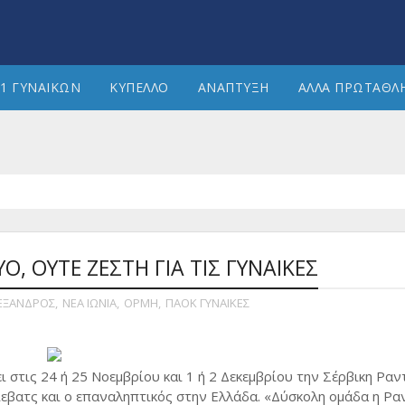
1 ΓΥΝΑΙΚΩΝ
ΚΥΠΕΛΛΟ
ΑΝΑΠΤΥΞΗ
ΑΛΛΑ ΠΡΩΤΑΘΛ
Ο, ΟΥΤΕ ΖΕΣΤΗ ΓΙΑ ΤΙΣ ΓΥΝΑΙΚΕΣ
ΕΞΑΝΔΡΟΣ
,
ΝΕΑ ΙΩΝΙΑ
,
ΟΡΜΗ
,
ΠΑΟΚ ΓΥΝΑΙΚΕΣ
στις 24 ή 25 Νοεμβρίου και 1 ή 2 Δεκεμβρίου την Σέρβικη Ραν
ιεβατς και ο επαναληπτικός στην Ελλάδα. «Δύσκολη ομάδα η Ραν