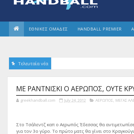
ΕΘΝΙΚΕΣ ΟΜΑΔΕΣ
HANDBALL PREMIER
Α
Τελευταία νέα
Reunion αφετηρία αναγέννησης του ιστορικού Πανελληνίου ΓΣ;
Ν
ΜΕ ΡΑΝΤΝΙΣΚΙ Ο ΑΕΡΩΠΟΣ, ΟΥΤΕ ΚΡΥ
greekhandball.com
July 24, 2012
ΑΕΡΩΠΟΣ
,
ΜΕΓΑΣ ΑΛ
Στο Τσάλεντζ καπ ο Αερωπός Έδεσσας θα αντιμετωπίσει 
για τον 3ο γύρο. Το πρώτο ματς θα γίνει στο Κραγκούγ