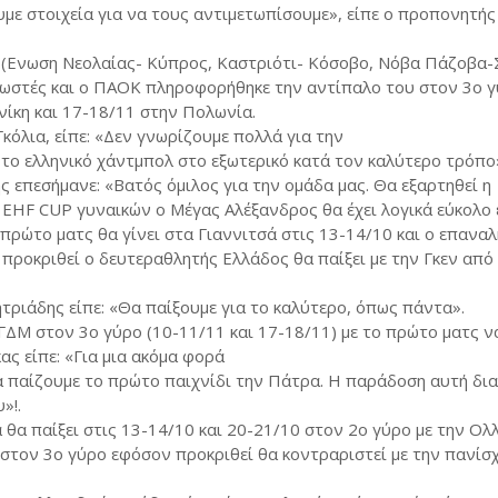
υμε στοιχεία για να τους αντιμετωπίσουμε», είπε ο προπονητή
 (Ενωση Νεολαίας- Κύπρος, Καστριότι- Κόσοβο, Νόβα Πάζοβα-
νωστές και ο ΠΑΟΚ πληροφορήθηκε την αντίπαλο του στον 3ο 
νίκη και 17-18/11 στην Πολωνία.
όλια, είπε: «Δεν γνωρίζουμε πολλά για την
ο ελληνικό χάντμπολ στο εξωτερικό κατά τον καλύτερο τρόπο»
επεσήμανε: «Βατός όμιλος για την ομάδα μας. Θα εξαρτηθεί η
 EHF CUP γυναικών ο Μέγας Αλέξανδρος θα έχει λογικά εύκολο
πρώτο ματς θα γίνει στα Γιαννιτσά στις 13-14/10 και ο επανα
προκριθεί ο δευτεραθλητής Ελλάδος θα παίξει με την Γκεν από
ιάδης είπε: «Θα παίξουμε για το καλύτερο, όπως πάντα».
ΔΜ στον 3ο γύρο (10-11/11 και 17-18/11) με το πρώτο ματς να
ς είπε: «Για μια ακόμα φορά
α παίζουμε το πρώτο παιχνίδι την Πάτρα. Η παράδοση αυτή δια
»!.
θα παίξει στις 13-14/10 και 20-21/10 στον 2ο γύρο με την Ολ
 στον 3ο γύρο εφόσον προκριθεί θα κοντραριστεί με την πανίσ