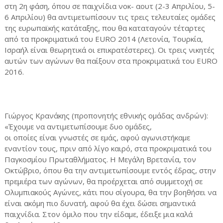
στη 2η φάση, όπου σε παιχνίδια νοκ- αουτ (2-3 Απριλίου, 5-
6 Απριλίου) θα αντιμετωπίσουν τις τρεις τελευταίες ομάδες
της ευρωπαϊκής κατάταξης, που θα καταταγούν τέταρτες
από τα προκριματικά του EURO 2014 (Λετονία, Τουρκία,
Ισραήλ είναι θεωρητικά οι επικρατέστερες). Οι τρεις νικητές
αυτών των αγώνων θα παίξουν στα προκριματικά του EURO
2016.
Γιώργος Κρανάκης (προπονητής εθνικής ομάδας ανδρών):
«Έχουμε να αντιμετωπίσουμε δυο ομάδες,
οι οποίες είναι γνωστές σε εμάς, αφού αγωνιστήκαμε
εναντίον τους, πριν από λίγο καιρό, στα προκριματικά του
Παγκοσμίου Πρωταθλήματος. Η Μεγάλη Βρετανία, τον
Οκτώβριο, όπου θα την αντιμετωπίσουμε εντός έδρας, στην
πρεμιέρα των αγώνων, θα προέρχεται από συμμετοχή σε
Ολυμπιακούς Αγώνες, κάτι που σίγουρα, θα την βοηθήσει να
είναι ακόμη πιο δυνατή, αφού θα έχει δώσει σημαντικά
παιχνίδια. Στον όμιλο που την είδαμε, έδειξε μια καλά