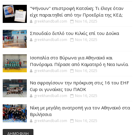
"Ψήνουν" επιστροφή Κατσίκη; Τι έλεγε όταν
είχε παραιτηθεί από την Προεδρία της ΚΕΔ;
greekhandball.com
Nov 16, 2025
Σπουδαίο διπλό του Κιλκίς επί του Δούκα
greekhandball.com
Nov 16, 2025
Ισοπαλία στο Βύρωνα για Αθηναϊκό και
Πανόραμα. Πέρασε από Καματερό η Νεα Ιωνία.
greekhandball.com
Nov 16, 2025
Να σφραγίσουν την πρόκριση στις 16 του EHF
Cup οι γυναίκες του ΠΑΟΚ
greekhandball.com
Nov 16, 2025
Νίκη με μεγάλη ανατροπή για τον Αθηναϊκό στα
Βριλήσσια
greekhandball.com
Nov 16, 2025
ΔΗΜΟΦΙΛΗ