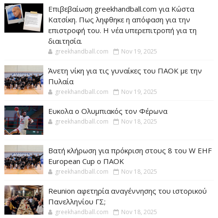
Επιβεβαίωση greekhandball.com για Κώστα
Κατσίκη. Πως ληφθηκε η απόφαση για την
επιστροφή του. Η νέα υπερεπιτροπή για τη
διαιτησία.
greekhandball.com
Nov 19, 2025
Άνετη νίκη για τις γυναίκες του ΠΑΟΚ με την
Πυλαία
greekhandball.com
Nov 19, 2025
Ευκολα ο Ολυμπιακός τον Φέρωνα
greekhandball.com
Nov 18, 2025
Βατή κλήρωση για πρόκριση στους 8 του W EHF
European Cup ο ΠΑΟΚ
greekhandball.com
Nov 18, 2025
Reunion αφετηρία αναγέννησης του ιστορικού
Πανελληνίου ΓΣ;
greekhandball.com
Nov 18, 2025