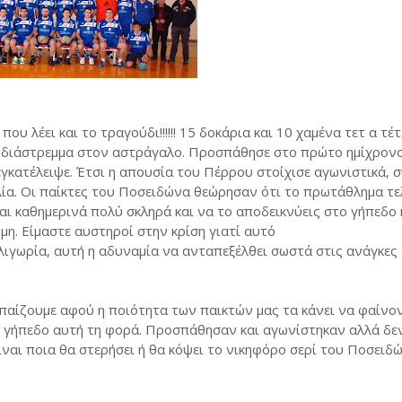
ου λέει και το τραγούδι!!!!!! 15 δοκάρια και 10 χαμένα τετ α τέτ
με διάστρεμμα στον αστράγαλο. Προσπάθησε στο πρώτο ημίχρον
εγκατέλειψε. Έτσι η απουσία του Πέρρου στοίχισε αγωνιστικά, σ
αλία. Οι παίκτες του Ποσειδώνα θεώρησαν ότι το πρωτάθλημα τε
αι καθημερινά πολύ σκληρά και να το αποδεικνύεις στο γήπεδο 
μη. Είμαστε αυστηροί στην κρίση γιατί αυτό
ολιγωρία, αυτή η αδυναμία να ανταπεξέλθει σωστά στις ανάγκες
 παίζουμε αφού η ποιότητα των παικτών μας τα κάνει να φαίνο
ο γήπεδο αυτή τη φορά. Προσπάθησαν και αγωνίστηκαν αλλά δεν
ναι ποια θα στερήσει ή θα κόψει το νικηφόρο σερί του Ποσειδ