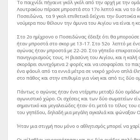
Το παιχνίδι πήγαινε γκόλ γκόλ από την αρχή με την ομ
Λουτρακίου πέρασε μπροστά στο 17ο λεπτό και να το δι
Ποσειδώνα, τα 9 γκολ επιθετικά δείχνει την δυστοκία 
νούμερα που θέλουν την άμυνα του Αιγίου να είναι η 
Στο 2ο ημίχρονο ο Ποσειδώνας έδειξε ότι θα μπορούσε
ήταν μπροστά στο σκορ με 13-17. Στο 52ο λεπτό με ένα
αγώνας ήταν μπροστά με 22-20. Στο γήπεδο επικρατούσε
πανηγυρισμούς τους. Η βιασύνη του Αιγίου, και η καλή
σκοράρει συνεχόμενα 2 φορές και να ισοφαρίσει το παι
ένα φάουλ από τα εννιά μέτρα σε νεκρό χρόνο απλά έλη
στο πάθος και στην επιθυμία για νίκη και από τις δύο ο
Πάντως ο αγώνας ήταν ένα ντέρμπυ μεταξύ δύο ομάδων 
αγωνιστικό χώρο. Οι σχέσεις και των δύο σωματείων είν
σημαντικό και μεγαλειώδες ήταν ότι μετά το τέλος του
του γηπέδου, δηλαδή μια μεγάλη αγκαλιά και φώναξαν
Ήταν μια στιγμή που μόνο ο αθλητισμός μπορεί να χαρί
Οι φίλαθλοι χειροκρότησαν και τις δύο ομάδες πολύ θε