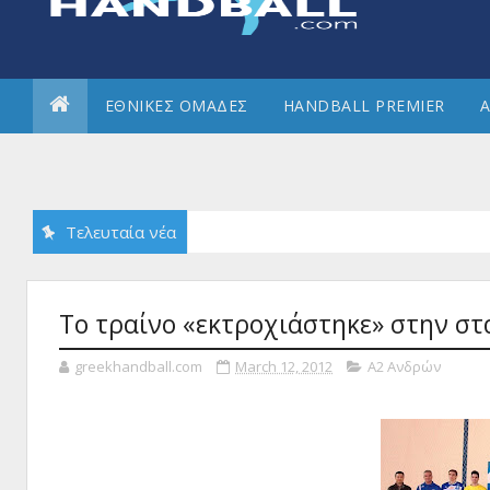
ΕΘΝΙΚΕΣ ΟΜΑΔΕΣ
HANDBALL PREMIER
Α
Τελευταία νέα
Το τραίνο «εκτροχιάστηκε» στην στά
greekhandball.com
March 12, 2012
Α2 Ανδρών