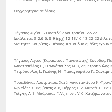
Συγχαρητήρια σε όλους.
Πήγασος Αιγίου - Ποσειδών Λουτρακίου 22-22
Δεκάλεπτα: 3-2,6-6, 8-9 (ημχ) 12-13,16-18,22-22 Δίλεπ
Διαιτητές Κουρίκας - Βέργος. Και οι δύο ομάδες έχουν
Πήγασος Αιγίου (Καρακίτσος Παναγιώτης) Συνοδός: Π
Αναστασέλλος Β., Γιαννόπουλος Μ. 3, Δημητρόπουλος Κ. 
Πετρόπουλος Ι., Γκιώνης Ν., Παπαγεωργίου Γ., Σαντιμπα
Ποσειδώνας Λουτρακίου: Χατζηκωνσταντίνου Κ. Φρον/τ
Ακριτίδης Σ.,Βαμβακάς Λ. 6, Πέρρος Γ. 2, Μυτσάι Γ., Ρου
Τσίγκης Α. 1, Μπάρμπας Γ.,Vujanovic V. 6, Χατζηκωνστα