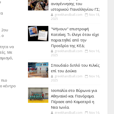
υ
αναγέννησης του
ιστορικού Πανελληνίου ΓΣ;
τα
greekhandball.com
Nov 18,
2025
"Ψήνουν" επιστροφή
υ 2ου
Κατσίκη; Τι έλεγε όταν είχε
ι ο
παραιτηθεί από την
Προεδρία της ΚΕΔ;
ότητα να
greekhandball.com
Nov 16,
τές. Με
2025
αμισμό,
Σπουδαίο διπλό του Κιλκίς
επί του Δούκα
greekhandball.com
Nov 16,
 πιο
2025
το κέντρο
Ισοπαλία στο Βύρωνα για
Αθηναϊκό και Πανόραμα.
Πέρασε από Καματερό η
Νεα Ιωνία.
greekhandball.com
Nov 16,