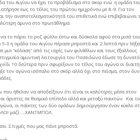
άδα του Αιγίου να έχει το προβάδισμα στο σκορ ενώ η ομάδα το
ατήρησε εως το τέλος του πρώτου ημιχρόνου με 8-9. Για τον
και την αναποτελεσματικότητά του επιθετικά ενώ επιβεβαιώνει 
καλύτερη άμυνα στο πρωτάθλημα.
 να το πάρει το ροζ φύλλο έστω και δύσκολα αφού στα μισά το
 5-0 η ομάδα του Αιγίου πέρασε μπροστά και 2 λεπτά πριν λήξε
 μια ''κόλαση'' από τις ιαχές των φιλάθλων και τους έξαλλους
 στιγμιαία αμυντική λειτουργία του Ποσειδώνα έδωσε τη δυνατ
χνίδι 10 δεύτερα πριν σφυρίξουν το τέλος του αγώνα οι διαιτη
ξε τον αγώνα ισόπαλο στο σκόρ αλλά όχι στο πείσμα, στον δυν
μάδες.
που ήθελαν να αποδείξουν ότι είναι οι καλύτερες μέσα στον
αι άριστες σε θεσμικό επίπεδο αλλά και μεταξύ παικτών. Και το
 αγώνα, οι παίκτες των δύο ομάδων δημιούργησαν έναν κύκλο σ
 ΟΛΟΙ μαζί ….ΧΑΝΤΜΠΟΛ.
σει. Στιγμές που μας πάνε μπροστά.
ρμά.