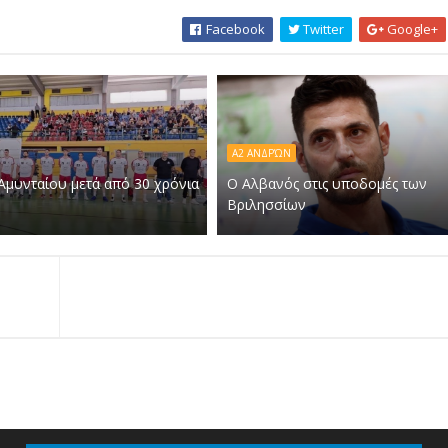
Facebook
Twitter
Google+
Α2 ΑΝΔΡΏΝ
Αμυνταίου μετά από 30 χρόνια
Ο Αλβανός στις υποδομές των
Βριλησσίων