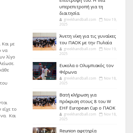
επιστροφή του. Η νέα
υπερεπιτροπή για τη
διαιτησία.
greekhandball.com
Nov 19,
2025
Άνετη νίκη για τις γυναίκες
του ΠΑΟΚ με την Πυλαία
. Και με
greekhandball.com
Nov 19,
ο να
2025
υν λίγο
λείωσε.
Ευκολα ο Ολυμπιακός τον
κάθε
Φέρωνα
greekhandball.com
Nov 18,
 του
2025
Βατή κλήρωση για
πρόκριση στους 8 του W
νται
EHF European Cup ο ΠΑΟΚ
 είχε το
greekhandball.com
Nov 18,
ώνα. Και
2025
Reunion αφετηρία