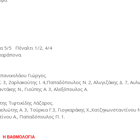
τα 5/5 Πέναλτι 1/2, 4/4
 παράπονα.
απανικολάου Γιώργος.
3, Ζαρλακούτης Ι. 4,Παπαδόπουλος Ν. 2, Αλυγιζάκης Δ. 7, Αυλω
ντάκης Ν., Γιούπης Α. 3, Αλεξόπουλος Α.
ης Τιφτικίδης Λάζαρος.
μελιώτης Α. 3, Τούρκια Γ.3, Γιογκαράκης Χ.,Χατζηκωνσταντίνου Ν
ντίνου Α., Παπαδόπουλος Π. 1.
Η ΒΑΘΜΟΛΟΓΙΑ