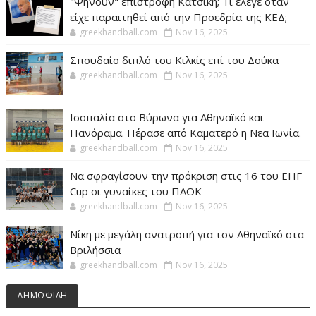
"Ψήνουν" επιστροφή Κατσίκη; Τι έλεγε όταν
είχε παραιτηθεί από την Προεδρία της ΚΕΔ;
greekhandball.com
Nov 16, 2025
Σπουδαίο διπλό του Κιλκίς επί του Δούκα
greekhandball.com
Nov 16, 2025
Ισοπαλία στο Βύρωνα για Αθηναϊκό και
Πανόραμα. Πέρασε από Καματερό η Νεα Ιωνία.
greekhandball.com
Nov 16, 2025
Να σφραγίσουν την πρόκριση στις 16 του EHF
Cup οι γυναίκες του ΠΑΟΚ
greekhandball.com
Nov 16, 2025
Νίκη με μεγάλη ανατροπή για τον Αθηναϊκό στα
Βριλήσσια
greekhandball.com
Nov 16, 2025
ΔΗΜΟΦΙΛΗ