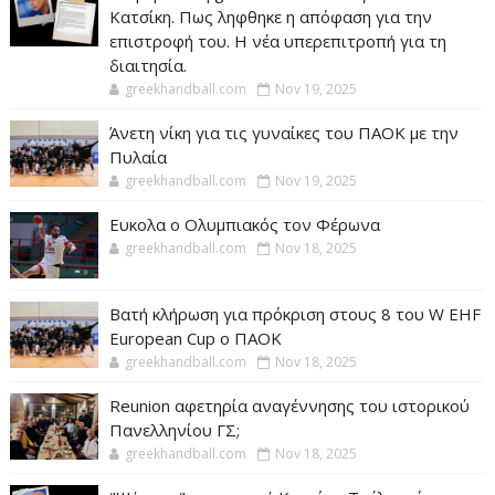
Κατσίκη. Πως ληφθηκε η απόφαση για την
επιστροφή του. Η νέα υπερεπιτροπή για τη
διαιτησία.
greekhandball.com
Nov 19, 2025
Άνετη νίκη για τις γυναίκες του ΠΑΟΚ με την
Πυλαία
greekhandball.com
Nov 19, 2025
Ευκολα ο Ολυμπιακός τον Φέρωνα
greekhandball.com
Nov 18, 2025
Βατή κλήρωση για πρόκριση στους 8 του W EHF
European Cup ο ΠΑΟΚ
greekhandball.com
Nov 18, 2025
Reunion αφετηρία αναγέννησης του ιστορικού
Πανελληνίου ΓΣ;
greekhandball.com
Nov 18, 2025