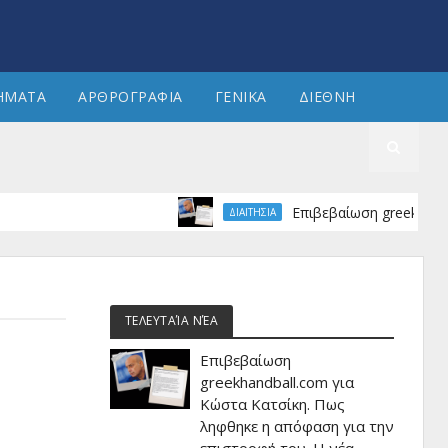
ΗΜΑΤΑ
ΑΡΘΡΟΓΡΑΦΙΑ
ΓΕΝΙΚΑ
ΔΙΕΘΝΗ
Επιβεβαίωση greekhandball.c
ΔΙΑΙΤΗΣΙΑ
ΤΕΛΕΥΤΑΊΑ ΝΈΑ
Επιβεβαίωση
greekhandball.com για
Κώστα Κατσίκη. Πως
ληφθηκε η απόφαση για την