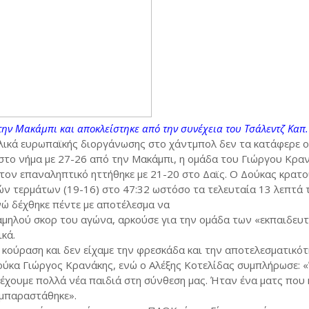
την Μακάμπι και αποκλείστηκε από την συνέχεια του Τσάλεντζ Καπ.
λικά ευρωπαϊκής διοργάνωσης στο χάντμπολ δεν τα κατάφερε ο
 στο νήμα με 27-26 από την Μακάμπι, η ομάδα του Γιώργου Κρα
τον επαναληπτικό ηττήθηκε με 21-20 στο Δαϊς. Ο Δούκας κρατο
ών τερμάτων (19-16) στο 47:32 ωστόσο τα τελευταία 13 λεπτά 
ενώ δέχθηκε πέντε με αποτέλεσμα να
 χαμηλού σκορ του αγώνα, αρκούσε για την ομάδα των «εκπαιδευ
ικά.
η κούραση και δεν είχαμε την φρεσκάδα και την αποτελεσματικό
Δούκα Γιώργος Κρανάκης, ενώ ο Αλέξης Κοτελίδας συμπλήρωσε: 
ι έχουμε πολλά νέα παιδιά στη σύνθεση μας. Ήταν ένα ματς που 
υμπαραστάθηκε».