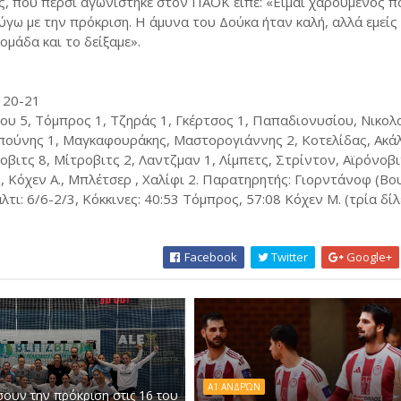
ς, που πέρσι αγωνίστηκε στον ΠΑΟΚ είπε: «Είμαι χαρούμενος π
ύγω με την πρόκριση. Η άμυνα του Δούκα ήταν καλή, αλλά εμείς
μάδα και το δείξαμε».
, 20-21
υ 5, Τόμπρος 1, Τζηράς 1, Γκέρτσος 1, Παπαδιονυσίου, Νικολα
μπούνης 1, Μαγκαφουράκης, Μαστορογιάννης 2, Κοτελίδας, Ακά
βιτς 8, Μίτροβιτς 2, Λαντζμαν 1, Λίμπετς, Στρίντον, Αϊρόνοβι
., Κόχεν Α., Μπλέτσερ , Χαλίφι 2. Παρατηρητής: Γιορντάνοφ (Βο
αλτι: 6/6-2/3, Κόκκινες: 40:53 Τόμπρος, 57:08 Κόχεν Μ. (τρία δί
Facebook
Twitter
Google+
Α1 ΑΝΔΡΏΝ
ουν την πρόκριση στις 16 του