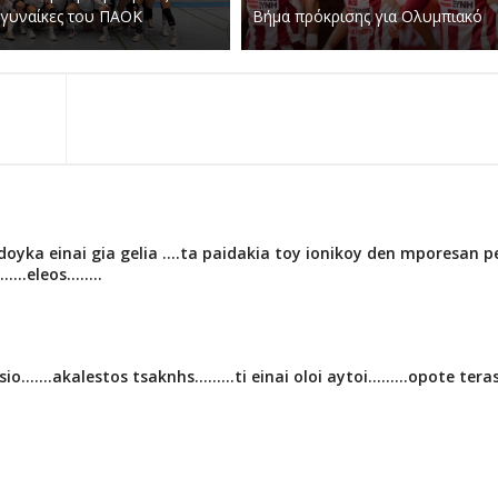
 γυναίκες του ΠΑΟΚ
Βήμα πρόκρισης για Ολυμπιακό
 doyka einai gia gelia ....ta paidakia toy ionikoy den mporesan p
..eleos........
.......akalestos tsaknhs.........ti einai oloi aytoi.........opote tera