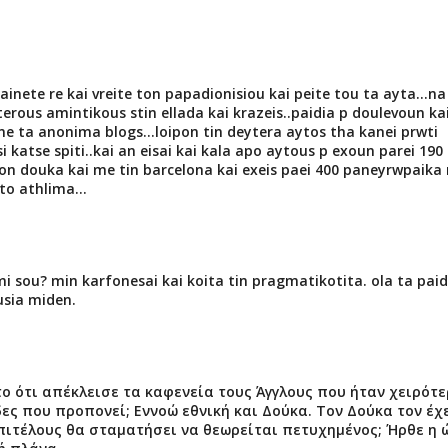
inete re kai vreite ton papadionisiou kai peite tou ta ayta...na
iterous amintikous stin ellada kai krazeis..paidia p doulevoun ka
ta anonima blogs...loipon tin deytera aytos tha kanei prwti
i katse spiti..kai an eisai kai kala apo aytous p exoun parei 190
on douka kai me tin barcelona kai exeis paei 400 paneyrwpaika
to athlima...
i sou? min karfonesai kai koita tin pragmatikotita. ola ta paid
sia miden.
το ότι απέκλεισε τα καφενεία τους Άγγλους που ήταν χειρότε
δες που προπονεί; Εννοώ εθνική και Δούκα. Τον Δούκα τον έχε
επιτέλους θα σταματήσει να θεωρείται πετυχημένος; Ήρθε η 