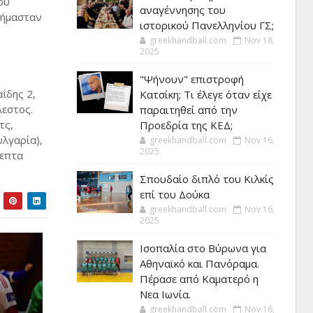
ου
αναγέννησης του
 ήμασταν
ιστορικού Πανελληνίου ΓΣ;
greekhandball.com
Nov 18,
2025
"Ψήνουν" επιστροφή
ΐδης 2,
Κατσίκη; Τι έλεγε όταν είχε
λεστος.
παραιτηθεί από την
τς,
Προεδρία της ΚΕΔ;
υλγαρία),
greekhandball.com
Nov 16,
2025
λεπτα
Σπουδαίο διπλό του Κιλκίς
επί του Δούκα
greekhandball.com
Nov 16,
2025
Ισοπαλία στο Βύρωνα για
Αθηναϊκό και Πανόραμα.
Πέρασε από Καματερό η
Νεα Ιωνία.
greekhandball.com
Nov 16,