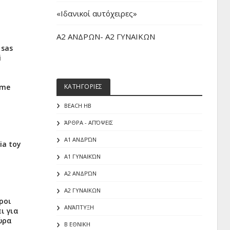
«Iδανικοί αυτόχειρες»
Α2 ΑΝΔΡΩΝ- Α2 ΓΥΝΑΙΚΩΝ
 sas
i
 me
ΚΑΤΗΓΟΡΙΕΣ
BEACH HB
ΆΡΘΡΑ - ΑΠΌΨΕΙΣ
Α1 ΑΝΔΡΏΝ
ia toy
Α1 ΓΥΝΑΙΚΏΝ
Α2 ΑΝΔΡΏΝ
Α2 ΓΥΝΑΙΚΩΝ
ροι
ΑΝΆΠΤΥΞΗ
ι για
ώρα
Β ΕΘΝΙΚΗ