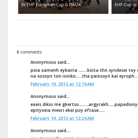
W EHF European Cup ο ΠΑΟΚ
EHF Cup οι
8 comments
Anonymous said...
poia xamenh eykairia .......koita thn syndesei toy
na sosoyn ton ioniko.....tha paixsoyn kai eyroph.......
February 19, 2012 at 12:19 AM
Anonymous said...
exeis dikio me gkertso........argyrakh.....papadionysio
epityxeia mexri ekei poy eftase.....
February 19, 2012 at 12:24 AM
Anonymous said...