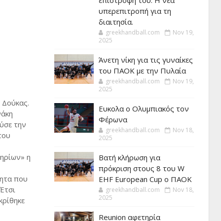
επιστροφή του. Η νέα
υπερεπιτροπή για τη
διαιτησία.
greekhandball.com
Nov 19,
2025
Άνετη νίκη για τις γυναίκες
του ΠΑΟΚ με την Πυλαία
greekhandball.com
Nov 19,
2025
 Δούκας.
Ευκολα ο Ολυμπιακός τον
νάκη
Φέρωνα
ύσε την
greekhandball.com
Nov 18,
του
2025
τηρίων» η
Βατή κλήρωση για
πρόκριση στους 8 του W
τητα που
EHF European Cup ο ΠΑΟΚ
«Έτσι
greekhandball.com
Nov 18,
2025
κρίθηκε
Reunion αφετηρία