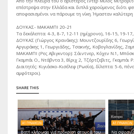
Από την πλευρά του ο αριστερός ίντερ Μίλος Μίτροβιτ
επέστρεψα στην Ελλάδα και διπλά χαρούμενος διότι φε
αποφασισμένοι να πάρουμε τη νίκη. Ήμασταν καλύτερη ο
ΔΟΥΚΑΣ- ΜΑΚΑΜΠΙ 20-21
Τα δεκάλεπτα: 4-3, 8-7, 12-11 (ημίχρονο), 16-15, 19-17
ΔΟΥΚΑΣ (Γιώργος Κρανάκης): Μουντζουρίδης 6, Γεωργίο
Αργυράκης 1, Γεωργιάδης, Τσακνής, Κοβογλανίδης, Ζα
ΜΑΚΑΜΠΙ (Ρες Αβιγκντορ): Σάιντνερ, Κόχεν Ν.1, Μπόσκο
Γκαμπάι Ο., Ντάβντα 3, Βίριχ 2, Τζόρτζεβιτς, Γκαμπάι Ρ
Διαιτητές: Κιγιάσκο-Κισέλεφ (Ρωσία), δίλεπτα: 5-6, πέν
αμφότεροι).
SHARE THIS
Α1 ΓΥΝΑΙΚΏΝ
Α1 ΓΥΝΑΙΚΩΝ
Βατή κλήρωση για πρόκριση στους 8 του
Να σφραγίσ