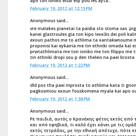
apo ton ioniko eisai esy pou les ayta..
February 19, 2012 at 12:15 PM
Anonymous said...
vre malakes pianetai ta paidia sto stoma sas .piga
kanei glastroules gia ton kipo !exe3is dei poli kal
exoun pathos me to athlima ta xantakwnoume me 
proponisi kai eykairia me tin ethniki omada kai es
prwtathlimata me ton ioniko me ton filippo me t
tin ethniki dropi sou p den theleis na paei brosta 
February 19, 2012 at 1:22 PM
Anonymous said...
dld pos tha paei mprosta to athlima kata ti gnom
pagkosmiou exoun fouskomena myala kai apo ou
February 19, 2012 at 1:38 PM
Anonymous said...
Ρε παιδιά, αυτός ο Κρανάκης φέτος εκτός από 
και από εφηβικά, τι καλό έχει κάνει με τις ομά
εκτός τετράδας, με την εθνική απέτυχε, πότε 