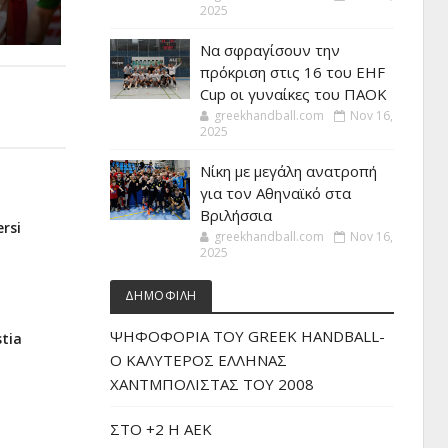
2025
Να σφραγίσουν την
πρόκριση στις 16 του EHF
Cup οι γυναίκες του ΠΑΟΚ
greekhandball.com
Nov 16,
2025
Νίκη με μεγάλη ανατροπή
για τον Αθηναϊκό στα
Βριλήσσια
ersi
greekhandball.com
Nov 16,
2025
ΔΗΜΟΦΙΛΗ
ΨΗΦΟΦΟΡΙΑ ΤΟΥ GREEK HANDBALL-
stia
O ΚΑΛΥΤΕΡΟΣ ΕΛΛΗΝΑΣ
ΧΑΝΤΜΠΟΛΙΣΤΑΣ ΤΟΥ 2008
ΣΤΟ +2 Η ΑΕΚ