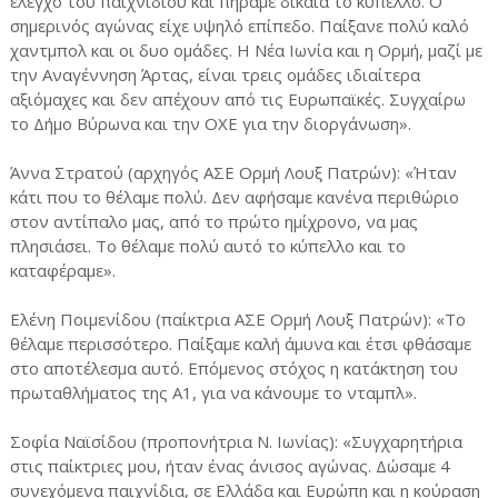
έλεγχο του παιχνιδιού και πήραμε δίκαια το κύπελλο. Ο
σημερινός αγώνας είχε υψηλό επίπεδο. Παίξανε πολύ καλό
χαντμπολ και οι δυο ομάδες. Η Νέα Ιωνία και η Ορμή, μαζί με
την Αναγέννηση Άρτας, είναι τρεις ομάδες ιδιαίτερα
αξιόμαχες και δεν απέχουν από τις Ευρωπαϊκές. Συγχαίρω
το Δήμο Βύρωνα και την ΟΧΕ για την διοργάνωση».
Άννα Στρατού (αρχηγός ΑΣΕ Ορμή Λουξ Πατρών): «Ήταν
κάτι που το θέλαμε πολύ. Δεν αφήσαμε κανένα περιθώριο
στον αντίπαλο μας, από το πρώτο ημίχρονο, να μας
πλησιάσει. Το θέλαμε πολύ αυτό το κύπελλο και το
καταφέραμε».
Ελένη Ποιμενίδου (παίκτρια ΑΣΕ Ορμή Λουξ Πατρών): «Το
θέλαμε περισσότερο. Παίξαμε καλή άμυνα και έτσι φθάσαμε
στο αποτέλεσμα αυτό. Επόμενος στόχος η κατάκτηση του
πρωταθλήματος της Α1, για να κάνουμε το νταμπλ».
Σοφία Ναϊσίδου (προπονήτρια Ν. Ιωνίας): «Συγχαρητήρια
στις παίκτριες μου, ήταν ένας άνισος αγώνας. Δώσαμε 4
συνεχόμενα παιχνίδια, σε Ελλάδα και Ευρώπη και η κούραση