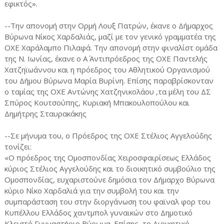
εφικτός».
--Την απονομή στην Ορμή Λουξ Πατρών, έκανε ο Δήμαρχος
Βύρωνα Νίκος Χαρδαλιάς, μαζί με τον γενικό γραμματέα της
ΟΧΕ Χαράλαμπο Πιλαφά. Την απονομή στην φιναλίστ ομάδα
της Ν. Ιωνίας, έκανε ο Α΄ Αντιπρόεδρος της ΟΧΕ Παντελής
Χατζηϊωάννου και η πρόεδρος του Αθλητικού Οργανισμού
του Δήμου Βύρωνα Μαρία Βυρίνη. Επίσης παραβρίσκονταν
ο ταμίας της ΟΧΕ Αντώνης Χατζηνικολάου ,τα μέλη του ΔΣ
Σπύρος Κουτσούπης, Κυριακή Μπακουλοπούλου και
Δημήτρης Σταυρακάκης
--Σε μήνυμα του, ο Πρόεδρος της ΟΧΕ Στέλιος Αγγελούδης
τονίζει:
«Ο πρόεδρος της Ομοσπονδίας Χειροσφαιρίσεως Ελλάδος
κύριος Στέλιος Αγγελούδης και το διοικητικό συμβούλιο της
Ομοσπονδίας, ευχαριστούνε δημόσια τον Δήμαρχο Βύρωνα
κύριο Νίκο Χαρδαλιά για την συμβολή του και την
συμπαράσταση του στην διοργάνωση του φαϊναλ φορ του
Κυπέλλου Ελλάδος χαντμπολ γυναικών στο Δημοτικό
Κλειστό Γυμναστήριο Βύρωνα. Επίσης, το Διοικητικό