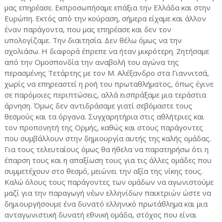
μας επηρέασε. Εκπροσωπήσαμε επάξια την Ελλάδα και στην
Ευρώπη. Εκτός από την κούραση, σήμερα είχαμε και άλλον
έναν παράγοντα, που μας επηρέασε και δεν τον
υπολογίζαμε. Την διαιτησία. Δεν θέλω όμως να την
σχολιάσω. Η διαφορά έπρεπε να ήταν μικρότερη. Ζητήσαμε
από την Ομοσπονδία την αναβολή του αγώνα της
περασμένης Τετάρτης με τον Μ. Αλέξανδρο στα Γιαννιτσά,
χωρίς να επηρεαστεί η ροή του πρωταθλήματος, όπως έγινε
σε παρόμοιες περιπτώσεις, αλλά εισπράξαμε μια τεράστια
άρνηση. Όμως δεν αντιδράσαμε γιατί σεβόμαστε τους
θεσμούς και τα όργανα. Συγχαρητήρια στις αθλήτριες και
τον προπονητή της Ορμής, καθώς και στους παράγοντες
που συμβάλλουν στην δημιουργία αυτής της καλής ομάδας.
Για τους τελευταίους όμως θα ήθελα να παρατηρήσω ότι η
έπαρση τους και η απαξίωση τους για τις άλλες ομάδες που
συμμετέχουν στο θεσμό, μειώνει την αξία της νίκης τους.
Καλώ όλους τους παράγοντες των ομάδων να αγωνιστούμε
μαζί για την παραγωγή νέων ελληνίδων παικτριών ώστε να
δημιουργήσουμε ένα δυνατό ελληνικό πρωτάθλημα και μια
ανταγωνιστική δυνατή εθνική ομάδα, στόχος που είναι