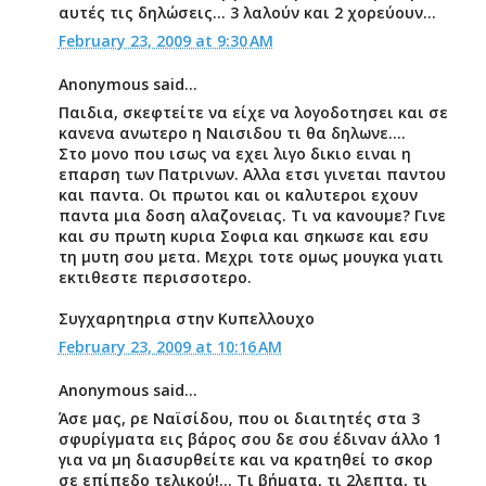
αυτές τις δηλώσεις... 3 λαλούν και 2 χορεύουν...
February 23, 2009 at 9:30 AM
Anonymous said...
Παιδια, σκεφτείτε να είχε να λογοδοτησει και σε
κανενα ανωτερο η Ναισιδου τι θα δηλωνε....
Στο μονο που ισως να εχει λιγο δικιο ειναι η
επαρση των Πατρινων. Αλλα ετσι γινεται παντου
και παντα. Οι πρωτοι και οι καλυτεροι εχουν
παντα μια δοση αλαζονειας. Τι να κανουμε? Γινε
και συ πρωτη κυρια Σοφια και σηκωσε και εσυ
τη μυτη σου μετα. Μεχρι τοτε ομως μουγκα γιατι
εκτιθεστε περισσοτερο.
Συγχαρητηρια στην Κυπελλουχο
February 23, 2009 at 10:16 AM
Anonymous said...
Άσε μας, ρε Ναϊσίδου, που οι διαιτητές στα 3
σφυρίγματα εις βάρος σου δε σου έδιναν άλλο 1
για να μη διασυρθείτε και να κρατηθεί το σκορ
σε επίπεδο τελικού!... Τι βήματα, τι 2λεπτα, τι