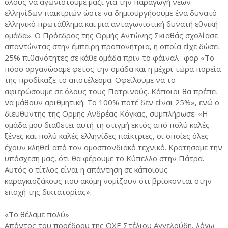
όλους να αγωνιστούμε μαζί για την παραγωγή νέων
ελληνίδων παικτριών ώστε να δημιουργήσουμε ένα δυνατό
ελληνικό πρωτάθλημα και μια ανταγωνιστική δυνατή εθνική
ομάδα». Ο Πρόεδρος της Ορμής Αντώνης Σκιαθάς σχολίασε
απαντώντας στην έμπειρη προπονήτρια, η οποία είχε δώσει
25% πιθανότητες σε κάθε ομάδα πριν το φάιναλ- φορ «Το
πόσο οργανώσαμε φέτος την ομάδα και η μέχρι τώρα πορεία
της προδίκαζε το αποτέλεσμα. Οφείλουμε να το
αφιερώσουμε σε όλους τους Πατρινούς. Κάποιοι θα πρέπει
να μάθουν αριθμητική. Το 100% ποτέ δεν είναι 25%», ενώ ο
διευθυντής της Ορμής Ανδρέας Κόγκας, συμπλήρωσε: «Η
ομάδα μου διαθέτει αυτή τη στιγμή εκτός από πολύ καλές
ξένες και πολύ καλές ελληνίδες παίκτριες, οι οποίες όλες
έχουν κληθεί από τον ομοσπονδιακό τεχνικό. Κρατήσαμε την
υπόσχεσή μας, ότι θα φέρουμε το Κύπελλο στην Πάτρα.
Αυτός ο τίτλος είναι η απάντηση σε κάποιους
καραγκιοζάκους που ακόμη νομίζουν ότι βρίσκονται στην
εποχή της δικτατορίας».
«Το θέλαμε πολύ»
Απόντος του προέδρου της ΟΧΕ Στέλιου Αγγελούδη, λόγω