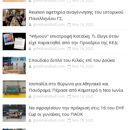
greekhandball.com
Nov 18, 2025
Reunion αφετηρία αναγέννησης του ιστορικού
Πανελληνίου ΓΣ;
greekhandball.com
Nov 18, 2025
"Ψήνουν" επιστροφή Κατσίκη; Τι έλεγε όταν
είχε παραιτηθεί από την Προεδρία της ΚΕΔ;
greekhandball.com
Nov 16, 2025
Σπουδαίο διπλό του Κιλκίς επί του Δούκα
greekhandball.com
Nov 16, 2025
Ισοπαλία στο Βύρωνα για Αθηναϊκό και
Πανόραμα. Πέρασε από Καματερό η Νεα Ιωνία.
greekhandball.com
Nov 16, 2025
Να σφραγίσουν την πρόκριση στις 16 του EHF
Cup οι γυναίκες του ΠΑΟΚ
greekhandball.com
Nov 16, 2025