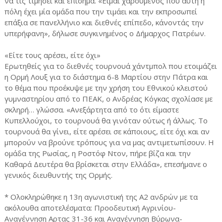
να τις τιμήσει και επίσημα. «Είμαι χαρούμενος που αυτή η
πόλη έχει μία ομάδα που την τιμάει και την εκπροσωπεί
επάξια σε πανελλήνιο και διεθνές επίπεδο, κάνοντάς την
υπερήφανη», δήλωσε συγκινημένος ο Δήμαρχος Πατρέων.
«Είτε τους αρέσει, είτε όχι»
Ερωτηθείς για το διεθνές τουρνουά χάντμπολ που ετοιμάζει
η Ορμή Λουξ για το διάστημα 6-8 Μαρτίου στην Πάτρα και
το θέμα που προέκυψε με την χρήση του Εθνικού κλειστού
γυμναστηρίου από το ΠΕΑΚ, ο Ανδρέας Κόγκας σχολίασε με
σκληρή… γλώσσα. «Ανεξάρτητα από το ότι είμαστε
Κυπελλούχοι, το τουρνουά θα γινόταν ούτως ή άλλως. Το
τουρνουά θα γίνει, είτε αρέσει σε κάποιους, είτε όχι και αν
μπορούν να βρούνε τρόπους για να μας αντιμετωπίσουν. Η
ομάδα της Ρωσίας, η Ροστόφ Ντον, πήρε βίζα και την
Καθαρά Δευτέρα θα βρίσκεται στην Ελλάδα», επεσήμανε ο
γενικός διευθυντής της Ορμής.
* Ολοκληρώθηκε η 13η αγωνιστική της Α2 ανδρών με τα
ακόλουθα αποτελέσματα: Προοδευτική Αγρινίου-
Αναγέννηση Αρτας 31-36 και Αναγέννηση Βύρωνα-