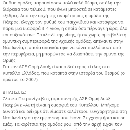
Οι δυο ομάδες παρουσίασαν πολύ καλό θέαμα, σε όλη την
διάρκεια του τελικού, που έγινε μπροστά σε κατάμεστες
εξέδρες. Από την αρχή της αναμέτρησης η ομάδα της
Πάτρας, έλεγχε τον ρυθμό του παιχνιδιού και κατάφερε να
πάρει μια διαφορά 3-4 γκολ, η οποία όσο πέρναγε η ώρα, όλο
και αυξανότανε. Το κλειδί της νίκης, ήταν χωρίς αμφιβολία η
αμυντική συμπεριφορά της Αχαϊκής ομάδας, απέναντι στην
Νέα Ιωνία, η οποία αναγκάστηκε να κάνει πολλά σουτ από
την περιφέρεια, μη μπορώντας να διασπάσει την άμυνα της
Ορμής.
Για τον ΑΣΕ Ορμή Λουξ, είναι ο δεύτερος τίτλος στο
Κύπελλο Ελλάδος, που κατακτά στην ιστορία του θεσμού (ο
πρώτος το 2007).
ΔΗΛΩΣΕΙΣ:
Ζλάτκο Πετρονίγιεβιτς (προπονητής ΑΣΕ Ορμή Λούξ
Πατρών): «Αυτή είναι η ομορφιά του Κυπέλλου. Μπήκαμε
δυνατά και δείξαμε ότι είμαστε καλύτεροι. Συγχαρητήρια στη
Νέα Ιωνία για την εμφάνιση που έκανε. Συγχαρητήρια και σε
εμάς. Τα κορίτσια της ομάδας μου, από την αρχή είχαν τον