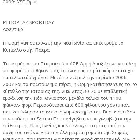
2009: ΑΣΕ Ορμή
ΡΕΠΟΡΤΑΖ SPORTDAY
Αφεντικό
Η Ορμή νίκησε (30-20) την Νέα Ιωνία και επέστρεψε το
Κύπελλο στην Πάτρα
Το «καμάρι» του Πατραϊκού ο ΑΣΕ Ορμή Λουξ έκανε για άλλη
μια φορά το καθήκον του, φτάνοντας σε μία ακόμα επιτυχία
τα τελευταία χρόνια. Μετά το νταμπλ την περίοδο 2006-
2007 και το πρωτάθλημα πέρσι, η Ορμή κατέκτησε χθες το 2ο
κύπελλο της ιστορίας της, νικώντας 30-20 με επιβλητική
εμφάνιση την Νέα Ιωνία στον μεγάλο τελικό του 11ου
φάιναλ- φορ. Περισσότεροι από 600 φίλοι του χάντμπολ,
που κατέκλησαν το κλειστό γυμναστήριο του Βύρωνα, είδαν
την ομάδα του Ζλάτκο Πετρονίγεβιτς να «εγκλωβίζει» την
επίθεση της Νέας Ιωνίας και να ελέγχει το ματς από την
αρχή του αγώνα. Από την άλλη μεριά η ομάδα της Σοφίας
Ναϊσίδου -που έφτασε για τέταρτη φορά στον τελικό, δίχως