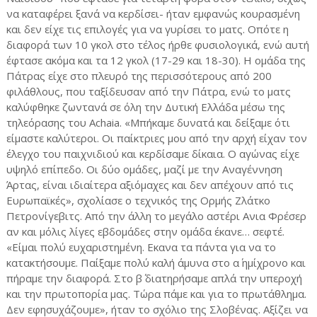
να καταφέρει ξανά να κερδίσει- ήταν εμφανώς κουρασμένη
και δεν είχε τις επιλογές για να γυρίσει το ματς. Οπότε η
διαφορά των 10 γκολ στο τέλος ήρθε φυσιολογικά, ενώ αυτή
έφτασε ακόμα και τα 12 γκολ (17-29 και 18-30). Η ομάδα της
Πάτρας είχε στο πλευρό της περισσότερους από 200
φιλάθλους, που ταξίδευσαν από την Πάτρα, ενώ το ματς
καλύφθηκε ζωντανά σε όλη την Δυτική Ελλάδα μέσω της
τηλεόρασης του Achaia. «Μπήκαμε δυνατά και δείξαμε ότι
είμαστε καλύτεροι. Οι παίκτριες μου από την αρχή είχαν τον
έλεγχο του παιχνιδιού και κερδίσαμε δίκαια. Ο αγώνας είχε
υψηλό επίπεδο. Οι δύο ομάδες, μαζί με την Αναγέννηση
Άρτας, είναι ιδιαίτερα αξιόμαχες και δεν απέχουν από τις
Ευρωπαϊκές», σχολίασε ο τεχνικός της Ορμής Ζλάτκο
Πετρονίγεβιτς. Από την άλλη το μεγάλο αστέρι Ανια Φρέσερ
αν και μόλις λίγες εβδομάδες στην ομάδα έκανε… σεφτέ.
«Είμαι πολύ ευχαριστημένη. Εκανα τα πάντα για να το
κατακτήσουμε. Παίξαμε πολύ καλή άμυνα στο α΄ ημίχρονο και
πήραμε την διαφορά. Στο β΄ διατηρήσαμε απλά την υπεροχή
και την πρωτοπορία μας. Τώρα πάμε και για το πρωτάθλημα.
Δεν εφησυχάζουμε», ήταν το σχόλιο της Σλοβένας. Αξίζει να