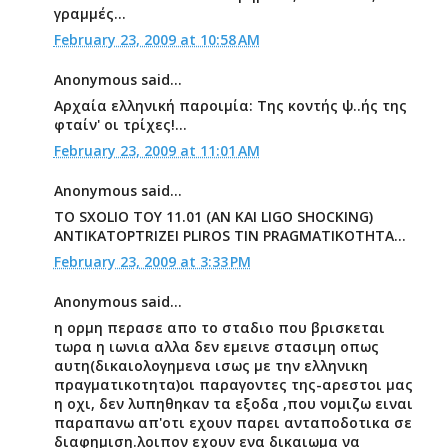
γραμμές...
February 23, 2009 at 10:58 AM
Anonymous said...
Αρχαία ελληνική παροιμία: Της κοντής ψ..ής της
φταίν' οι τρίχες!...
February 23, 2009 at 11:01 AM
Anonymous said...
TO SXOLIO TOY 11.01 (AN KAI LIGO SHOCKING)
ANTIKATOPTRIZEI PLIROS TIN PRAGMATIKOTHTA...
February 23, 2009 at 3:33 PM
Anonymous said...
η ορμη περασε απο το σταδιο που βρισκεται
τωρα η ιωνια αλλα δεν εμεινε στασιμη οπως
αυτη(δικαιολογημενα ισως με την ελληνικη
πραγματικοτητα)οι παραγοντες της-αρεστοι μας
η οχι, δεν λυπηθηκαν τα εξοδα ,που νομιζω ειναι
παραπανω απ'οτι εχουν παρει ανταποδοτικα σε
διαφημιση.λοιπον εχουν ενα δικαιωμα να