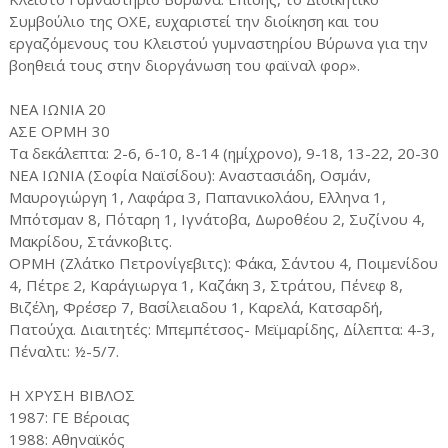
Συμβούλιο της ΟΧΕ, ευχαριστεί την διοίκηση και του
εργαζόμενους του Κλειστού γυμναστηρίου Βύρωνα για την
βοηθειά τους στην διοργάνωση του φαϊναλ φορ».
ΝΕΑ ΙΩΝΙΑ 20
ΑΣΕ ΟΡΜΗ 30
Τα δεκάλεπτα: 2-6, 6-10, 8-14 (ημίχρονο), 9-18, 13-22, 20-30
ΝΕΑ ΙΩΝΙΑ (Σοφία Ναϊσίδου): Αναστασιάδη, Οσμάν,
Μαυρογιώργη 1, Λαφάρα 3, Παπανικολάου, Ελληνα 1,
Μπότσμαν 8, Πόταρη 1, Ιγνάτοβα, Δωροθέου 2, Συζίνου 4,
Μακρίδου, Στάνκοβιτς.
ΟΡΜΗ (Ζλάτκο Πετρονίγεβιτς): Φάκα, Σάντου 4, Ποιμενίδου
4, Πέτρε 2, Καράγιωργα 1, Καζάκη 3, Στράτου, Πένεφ 8,
Βιζέλη, Φρέσερ 7, Βασίλειαδου 1, Καρελά, Κατσαρδή,
Πατούχα. Διαιτητές: Μπεμπέτσος- Μεϊμαρίδης, Δίλεπτα: 4-3,
Πέναλτι: ½-5/7.
Η ΧΡΥΣΗ ΒΙΒΛΟΣ
1987: ΓΕ Βέροιας
1988: Αθηναϊκός