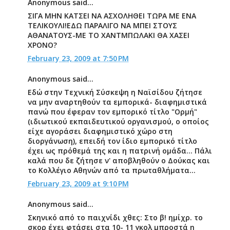
Anonymous said...
ΣΙΓΑ ΜΗΝ ΚΑΤΣΕΙ ΝΑ ΑΣΧΟΛΗΘΕΙ ΤΩΡΑ ΜΕ ΕΝΑ
ΤΕΛΙΚΟΥΛΙ!ΕΔΩ ΠΑΡΑΛΙΓΟ ΝΑ ΜΠΕΙ ΣΤΟΥΣ
ΑΘΑΝΑΤΟΥΣ-ΜΕ ΤΟ ΧΑΝΤΜΠΩΛΑΚΙ ΘΑ ΧΑΣΕΙ
ΧΡΟΝΟ?
February 23, 2009 at 7:50 PM
Anonymous said...
Εδώ στην Τεχνική Σύσκεψη η Ναϊσίδου ζήτησε
να μην αναρτηθούν τα εμπορικά- διαφημιστικά
πανώ που έφεραν τον εμπορικό τίτλο "Ορμή"
(ιδιωτικού εκπαιδευτικού οργανισμού, ο οποίος
είχε αγοράσει διαφημιστικό χώρο στη
διοργάνωση), επειδή τον ίδιο εμπορικό τίτλο
έχει ως πρόθεμά της και η πατρινή ομάδα... Πάλι
καλά που δε ζήτησε ν' αποβληθούν ο Δούκας και
το Κολλέγιο Αθηνών από τα πρωταθλήματα...
February 23, 2009 at 9:10 PM
Anonymous said...
Σκηνικό από το παιχνίδι χθες: Στο β! ημίχρ. το
σκορ έχει φτάσει στα 10- 11 γκολ μπροστά η