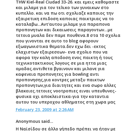
THW Kiel-Real Ciudad 33-26. και εμεις καθομαστε
και μιλαμε για τον τελικο των γυναικων στο
κυπελλο. και να πω οτι σχολιαζε καποιος την
εξαιρετικη επιδοση καποιας παικτριας να το
καταλαβω...Αντ'αυτου μιλαμε για παραπονα
προπονητων και δικαιωσεις παραγοντων...με
τετοια μυαλα δεν παμε πουθενα.8 στα 10 σχολια
που γινονται σε αυτο το blog αφορουν
εξωαγωνιστικα θεματα.δεν εχω δει -εκτος
ελαχιστων εξαιρεσεων- ενα σχολιο που να
αφορα την καλη αποδοση ενος παικτη ή τους
τεχνικοτακτικους λογους σε μια ηττα μιας
ομαδας.αντιθετα βγαινουν και μιλανε για
καφενεια προπονητες για bowling αντι
προπονησης,για κοντρες μεταξυ παικτων
προπονητων,για διαιτητες και ενα σωρο αλλες
βλακειες.τετοιες νοοτροπιες ειναι υπευθυνες-
φυσικα οχι αποκλειστικα-για την καταντια
αυτου του υπεροχου αθληματος στη χωρα μας
February 23, 2009 at 2:26 AM
Anonymous said...
H Ναϊσίδου σε άλλο γήπεδο πρέπει να ήταν με