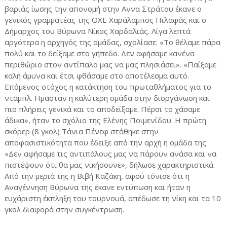
βαριάς ίωσης την απονομή στην Αννα Στράτου έκανε ο
γενικός γραμματέας της ΟΧΕ Χαράλαμπος Πιλαφάς και ο
Δήμαρχος του Βύρωνα Νίκος Χαρδαλιάς. Λίγα λεπτά
αργότερα η αρχηγός της ομάδας, σχολίασε: «Το θέλαμε πάρα
πολύ και το δείξαμε στο γήπεδο. Δεν αφήσαμε κανένα
περιθώριο στον αντίπαλο μας να μας πλησιάσει». «Παίξαμε
καλή άμυνα και έτσι φθάσαμε στο αποτέλεσμα αυτό.
Επόμενος στόχος η κατάκτηση του πρωταθλήματος για το
νταμπλ. Ημασταν η καλύτερη ομάδα στην διοργάνωση και
πιο πλήρεις γενικά και το αποδείξαμε. Πέρσι το χάσαμε
άδικα», ήταν το σχόλιο της Ελένης Ποιμενίδου. Η πρώτη
σκόρερ (8 γκολ) Τάνια Πένεφ στάθηκε στην
αποφασιστικότητα που έδειξε από την αρχή η ομάδα της.
«Δεν αφήσαμε τις αντιπάλους μας να πάρουν ανάσα και να
πιστέψουν ότι θα μας νικήσουνε», δήλωσε χαρακτηριστικά.
Από την μεριά της η Βιβή Καζάκη, αφού τόνισε ότι η
Αναγέννηση Βύρωνα της έκανε εντύπωση και ήταν η
ευχάριστη έκπληξη του τουρνουά, απέδωσε τη νίκη και τα 10
γκολ διαφορά στην συγκέντρωση.