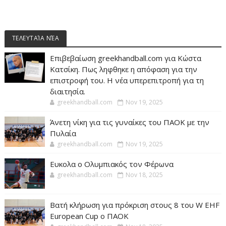
ΤΕΛΕΥΤΑΊΑ ΝΈΑ
Επιβεβαίωση greekhandball.com για Κώστα
Κατσίκη. Πως ληφθηκε η απόφαση για την
επιστροφή του. Η νέα υπερεπιτροπή για τη
διαιτησία.
greekhandball.com
Nov 19, 2025
Άνετη νίκη για τις γυναίκες του ΠΑΟΚ με την
Πυλαία
greekhandball.com
Nov 19, 2025
Ευκολα ο Ολυμπιακός τον Φέρωνα
greekhandball.com
Nov 18, 2025
Βατή κλήρωση για πρόκριση στους 8 του W EHF
European Cup ο ΠΑΟΚ