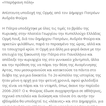
«Υπερήφανη πόλη»
Απίστευτη υποδοχή της Ορμής από τον Δήμαρχο Πατρέων
Ανδρέα Φούρα
Η Πάτρα υποδέχτηκε με όλες τις τιμές το βράδυ της
Κυριακής στην πλατεία Γεωργίου την Κυπελλούχο Ελλάδας
Ορμή Λουξ, διά του δημάρχου Πατρέων, Ανδρέα Φούρα και
αρκετών φιλάθλων, παρά το περασμένο της ώρας, αλλά και
το τσουχτερό κρύο. Η Ορμή για άλλη μια φορά έκανε με την
επιτυχία της ξακουστή την Πάτρα στο Πανελλήνιο και
απέδειξε την κυριαρχία της στο γυναικείο χάντμπολ, άλλα
και την πρόθεση της να πάρει την θέση της Αναγέννησης
Αρτας, που μεσουρανούσε και κατακτούσε τα πάντα στο
διάβα της για μια δεκαετία. Το 2ο κύπελλο της ιστορίας της
ήταν μόνο η αρχή για την φετινή χρονιά, αφού φιλοδοξία
της είναι να πάρει και το νταμπλ, όπως έκανε την περίοδο
2006-2007. Ο κ. Φούρας έδωσε συγχαρητήρια σε αθλήτριες,
τεχνικό επιτελείο και διοίκηση και τόνισε ότι αυτήν την
εβδομάδα θα υποδεχτεί τις «λέαινες» και στο Δημαρχείο, για