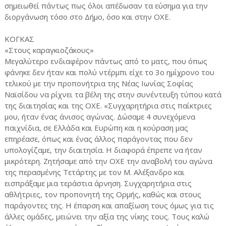
σημειωθεί πάντως πως όλοι απέδωσαν τα εύσημα για την
διοργάνωση τόσο στο Δήμο, όσο και στην ΟΧΕ.
ΚΟΓΚΑΣ
«Στους καραγκιοζάκους»
Μεγαλύτερο ενδιαφέρον πάντως από το ματς, που όπως
φάνηκε δεν ήταν και πολύ ντέρμπι είχε το 3ο ημίχρονο του
τελικού με την προπονήτρια της Νέας Ιωνίας Σοφίας
Ναϊσίδου να ρίχνει τα βέλη της στην συνέντευξη τύπου κατά
της διαιτησίας και της ΟΧΕ. «Συγχαρητήρια στις παίκτριες
μου, ήταν ένας άνισος αγώνας. Δώσαμε 4 συνεχόμενα
παιχνίδια, σε Ελλάδα και Ευρώπη και η κούραση μας
επηρέασε, όπως και ένας άλλος παράγοντας που δεν
υπολογίζαμε, την διαιτησία. Η διαφορά έπρεπε να ήταν
μικρότερη. Ζητήσαμε από την ΟΧΕ την αναβολή του αγώνα
της περασμένης Τετάρτης με τον Μ. Αλέξανδρο και
εισπράξαμε μια τεράστια άρνηση. Συγχαρητήρια στις
αθλήτριες, τον προπονητή της Ορμής, καθώς και στους
παράγοντες της. Η έπαρση και απαξίωση τους όμως για τις
άλλες ομάδες, μειώνει την αξία της νίκης τους. Τους καλώ