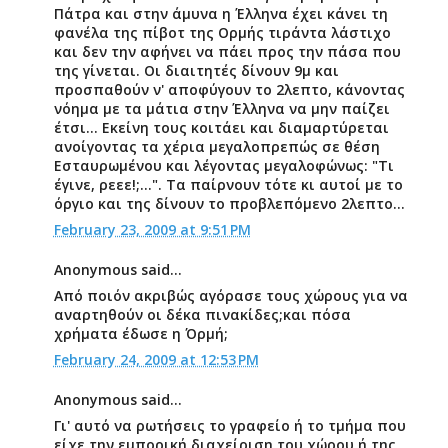
Πάτρα και στην άμυνα η Έλληνα έχει κάνει τη
φανέλα της πίβοτ της Ορμής τιράντα λάστιχο
και δεν την αφήνει να πάει προς την πάσα που
της γίνεται. Οι διαιτητές δίνουν 9μ και
προσπαθούν ν' αποφύγουν το 2λεπτο, κάνοντας
νόημα με τα μάτια στην Έλληνα να μην παίζει
έτσι... Εκείνη τους κοιτάει και διαμαρτύρεται
ανοίγοντας τα χέρια μεγαλοπρεπώς σε θέση
Εσταυρωμένου και λέγοντας μεγαλοφώνως: "Τι
έγινε, ρεεε!;...". Τα παίρνουν τότε κι αυτοί με το
όργιο και της δίνουν το προβλεπόμενο 2λεπτο...
February 23, 2009 at 9:51 PM
Anonymous said...
Από ποιόν ακριβώς αγόρασε τους χώρους για να
αναρτηθούν οι δέκα πινακίδες;και πόσα
χρήματα έδωσε η Όρμή;
February 24, 2009 at 12:53 PM
Anonymous said...
Γι' αυτό να ρωτήσεις το γραφείο ή το τμήμα που
είχε την εμπορική διαχείριση του χώρου ή της