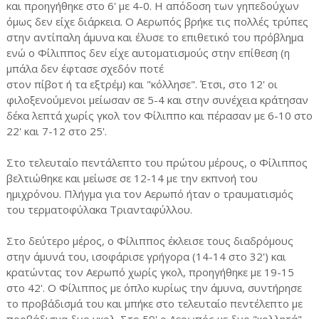
και προηγήθηκε στο 6' με 4-0. Η απόδοση των γηπεδούχων
όμως δεν είχε διάρκεια. Ο Αερωπός βρήκε τις πολλές τρύπες
στην αντίπαλη άμυνα και έλυσε το επιθετικό του πρόβλημα
ενώ ο Φίλιππος δεν είχε αυτοματισμούς στην επίθεση (η
μπάλα δεν έφτασε σχεδόν ποτέ
στον πίβοτ ή τα εξτρέμ) και "κόλλησε". Έτσι, στο 12' οι
φιλοξενούμενοι μείωσαν σε 5-4 και στην συνέχεια κράτησαν
δέκα λεπτά χωρίς γκολ τον Φίλιππο και πέρασαν με 6-10 στο
22' και 7-12 στο 25'.
Στο τελευταίο πεντάλεπτο του πρώτου μέρους, ο Φίλιππος
βελτιώθηκε και μείωσε σε 12-14 με την εκπνοή του
ημιχρόνου. Πλήγμα για τον Αερωπό ήταν ο τραυματισμός
του τερματοφύλακα Τριανταφύλλου.
Στο δεύτερο μέρος, ο Φίλιππος έκλεισε τους διαδρόμους
στην άμυνά του, ισοφάρισε γρήγορα (14-14 στο 32') και
κρατώντας τον Αερωπό χωρίς γκολ, προηγήθηκε με 19-15
στο 42'. Ο Φίλιππος με όπλο κυρίως την άμυνα, συντήρησε
το προβάδισμά του και μπήκε στο τελευταίο πεντέλεπτο με