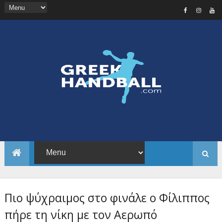
Πιο ψύχραιμος στο φινάλε ο Φίλιππος
πήρε τη νίκη με τον Αερωπό