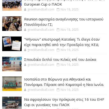
European Cup ο ΠΑΟΚ
greekhandball.com
Nov 18, 2025
Reunion αφετηρία αναγέννησης του ιστορικού
Πανελληνίου ΓΣ;
greekhandball.com
Nov 18, 2025
"Ψήνουν" επιστροφή Κατσίκη; Τι έλεγε όταν
είχε παραιτηθεί από την Προεδρία της ΚΕΔ;
greekhandball.com
Nov 16, 2025
Σπουδαίο διπλό του Κιλκίς επί του Δούκα
greekhandball.com
Nov 16, 2025
Ισοπαλία στο Βύρωνα για Αθηναϊκό και
Πανόραμα. Πέρασε από Καματερό η Νεα Ιωνία.
greekhandball.com
Nov 16, 2025
Να σφραγίσουν την πρόκριση στις 16 του EHF
Cup οι γυναίκες του ΠΑΟΚ