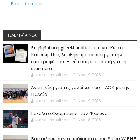
Post a Comment
ΤΕΛΕΥΤΑΊΑ ΝΈΑ
Επιβεβαίωση greekhandball.com για Κώστα
Κατσίκη. Πως ληφθηκε η απόφαση για την
επιστροφή του. Η νέα υπερεπιτροπή για τη
διαιτησία.
greekhandball.com
Nov 19, 2025
Άνετη νίκη για τις γυναίκες του ΠΑΟΚ με την
Πυλαία
greekhandball.com
Nov 19, 2025
Ευκολα ο Ολυμπιακός τον Φέρωνα
greekhandball.com
Nov 18, 2025
Βατή κλήρωση για πρόκριση στους 8 του W EHF