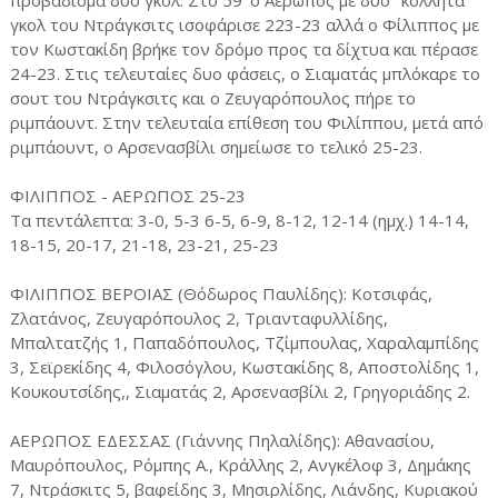
προβάδισμα δυο γκολ. Στο 59' ο Αερωπός με δυο "κολλητά"
γκολ του Ντράγκσιτς ισοφάρισε 223-23 αλλά ο Φίλιππος με
τον Κωστακίδη βρήκε τον δρόμο προς τα δίχτυα και πέρασε
24-23. Στις τελευταίες δυο φάσεις, ο Σιαματάς μπλόκαρε το
σουτ του Ντράγκσιτς και ο Ζευγαρόπουλος πήρε το
ριμπάουντ. Στην τελευταία επίθεση του Φιλίππου, μετά από
ριμπάουντ, ο Αρσενασβίλι σημείωσε το τελικό 25-23.
ΦΙΛΙΠΠΟΣ - ΑΕΡΩΠΟΣ 25-23
Τα πεντάλεπτα: 3-0, 5-3 6-5, 6-9, 8-12, 12-14 (ημχ.) 14-14,
18-15, 20-17, 21-18, 23-21, 25-23
ΦΙΛΙΠΠΟΣ ΒΕΡΟΙΑΣ (Θόδωρος Παυλίδης): Κοτσιφάς,
Ζλατάνος, Ζευγαρόπουλος 2, Τριανταφυλλίδης,
Μπαλτατζής 1, Παπαδόπουλος, Τζίμπουλας, Χαραλαμπίδης
3, Σεϊρεκίδης 4, Φιλοσόγλου, Κωστακίδης 8, Αποστολίδης 1,
Κουκουτσίδης,, Σιαματάς 2, Αρσενασβίλι 2, Γρηγοριάδης 2.
ΑΕΡΩΠΟΣ ΕΔΕΣΣΑΣ (Γιάννης Πηλαλίδης): Αθανασίου,
Μαυρόπουλος, Ρόμπης Α., Κράλλης 2, Ανγκέλοφ 3, Δημάκης
7, Ντράσκιτς 5, βαφείδης 3, Μησιρλίδης, Λιάνδης, Κυριακού