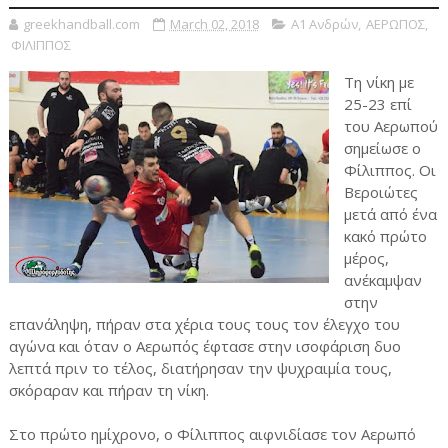
greekhandball.com
March 02, 2018
Α1 Ανδρών
,
ΑΕΡΩΠΟΣ
,
ΦΙΛΙΠΠΟΣ
Τη νίκη με
25-23 επί
του Αερωπού
σημείωσε ο
Φίλιππος. Οι
Βεροιώτες
μετά από ένα
κακό πρώτο
μέρος,
ανέκαμψαν
στην
επανάληψη, πήραν στα χέρια τους τους τον έλεγχο του
αγώνα και όταν ο Αερωπός έφτασε στην ισοφάριση δυο
λεπτά πριν το τέλος, διατήρησαν την ψυχραιμία τους,
σκόραραν και πήραν τη νίκη.
Στο πρώτο ημίχρονο, ο Φίλιππος αιφνιδίασε τον Αερωπό