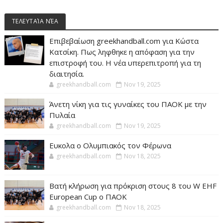
ΤΕΛΕΥΤΑΊΑ ΝΈΑ
Επιβεβαίωση greekhandball.com για Κώστα
Κατσίκη. Πως ληφθηκε η απόφαση για την
επιστροφή του. Η νέα υπερεπιτροπή για τη
διαιτησία.
greekhandball.com
Nov 19, 2025
Άνετη νίκη για τις γυναίκες του ΠΑΟΚ με την
Πυλαία
greekhandball.com
Nov 19, 2025
Ευκολα ο Ολυμπιακός τον Φέρωνα
greekhandball.com
Nov 18, 2025
Βατή κλήρωση για πρόκριση στους 8 του W EHF
European Cup ο ΠΑΟΚ
greekhandball.com
Nov 18, 2025