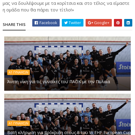
μας να δουλέψουμε με τα κορίτσια και στο τέλος να είμαστε
η ομάδα που θα πάρει τον τίτλο!»
Facebook
Twitter
Google+
SHARE THIS
Α1 ΓΥΝΑΙΚΏΝ
Άνετη νίκη για τις γυναίκες του ΠΑΟΚ με την Πυλαία
Α1 ΓΥΝΑΙΚΏΝ
Βατή κλήρωση για πρόκριση στους 8 του W EHF European Cup