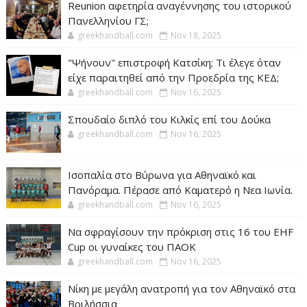
Reunion αφετηρία αναγέννησης του ιστορικού
Πανελληνίου ΓΣ;
greekhandball.com
Nov 18, 2025
"Ψήνουν" επιστροφή Κατσίκη; Τι έλεγε όταν
είχε παραιτηθεί από την Προεδρία της ΚΕΔ;
greekhandball.com
Nov 16, 2025
Σπουδαίο διπλό του Κιλκίς επί του Δούκα
greekhandball.com
Nov 16, 2025
Ισοπαλία στο Βύρωνα για Αθηναϊκό και
Πανόραμα. Πέρασε από Καματερό η Νεα Ιωνία.
greekhandball.com
Nov 16, 2025
Να σφραγίσουν την πρόκριση στις 16 του EHF
Cup οι γυναίκες του ΠΑΟΚ
greekhandball.com
Nov 16, 2025
Νίκη με μεγάλη ανατροπή για τον Αθηναϊκό στα
Βριλήσσια