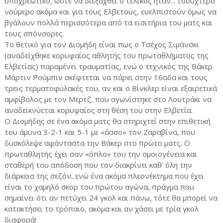
υποχρεωτικό, ώστε να διεξαχθεί ο τελικός ήταν... τσουχτερό
νούμερο ακόμα και για τους Ελβετούς, ευελπιστούν όμως να
βγάλουν πολλά περισσότερα από τα εισιτήρια του ματς και
τους σπόνσορες.
Το θετικό για τον Διομήδη είναι πως ο Τσέχος Σιμάνσκι
(αναδείχθηκε κορυφαίος αθλητής του πρωταθλήματος της
Ελβετίας) παραμένει τραυματίας, ενώ ο τεχνικός της Βάκερ
Μάρτιν Ρούμπιν σκέφτεται να πάρει στην 16αδα και τους
τρεις τερματοφύλακές του, αν και ο Βίνκλερ είναι εξαιρετικά
αμφίβολος με τον Μερτζ, που αγωνίστηκε στο Λουτράκι να
αναδεικνύεται κορυφαίος στη θέση του στην Ελβετία.
Ο Διομήδης σε ένα ακόμα ματς θα στηριχτεί στην επιθετική
του άμυνα 3-2-1 και 5-1 με «άσσο» τον Ζαραβίνα, που
δυσκόλεψε αφάνταστα την Βάκερ στο πρώτο ματς. Ο
πρωταθλητής έχει σαν «όπλο» του την ομοιογένεια και
σταθερή του απόδοση που τον διακρίνει καθ' όλη την
διάρκεια της σεζόν, ενώ ένα ακόμα πλεονέκτημα που έχει
είναι το χαμηλό σκορ του πρώτου αγώνα, πράγμα που
σημαίνει ότι αν πετύχει 24 γκολ και πάνω, τότε θα μπορεί να
κατακτήσει το τρόπαιο, ακόμα και αν χάσει με τρία γκολ
διαφορά!