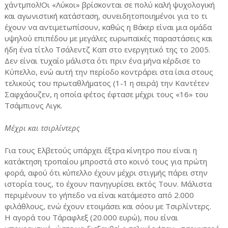
χάντμπολ!Οι «Λύκοι» βρίσκονται σε πολύ καλή ψυχολογική
και αγωνιστική κατάσταση, συνειδητοποιημένοι για το τι
έχουν να αντιμετωπίσουν, καθώς η Βάκερ είναι μια ομάδα
υψηλού επιπέδου με μεγάλες ευρωπαϊκές παραστάσεις και
ήδη ένα τίτλο Τσάλεντζ Καπ στο ενεργητικό της το 2005.
Δεν είναι τυχαίο μάλιστα ότι πριν ένα μήνα κέρδισε το
Κύπελλο, ενώ αυτή την περίοδο κοντράρει στα ίσια στους
τελικούς του πρωταθλήματος (1-1 η σειρά) την Καντέτεν
Σαφχάουζεν, η οποία φέτος έφτασε μέχρι τους «16» του
Τσάμπιονς Λιγκ.
Μέχρι και τσιρλίντερς
Για τους Ελβετούς υπάρχει έξτρα κίνητρο που είναι η
κατάκτηση τροπαίου μπροστά στο κοινό τους για πρώτη
φορά, αφού ότι κύπελλο έχουν μέχρι στιγμής πάρει στην
ιστορία τους, το έχουν πανηγυρίσει εκτός Τουν. Μάλιστα
περιμένουν το γήπεδο να είναι κατάμεστο από 2.000
φιλάθλους, ενώ έχουν ετοιμάσει και σόου με Τσιρλίντερς.
Η αγορά του Τάραφλεξ (20.000 ευρώ), που είναι