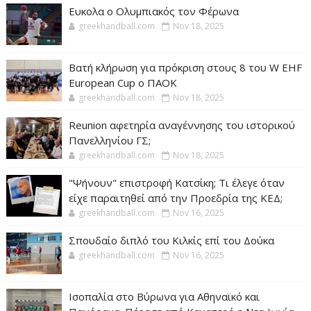
Ευκολα ο Ολυμπιακός τον Φέρωνα
greekhandball.com
Nov 18, 2025
Βατή κλήρωση για πρόκριση στους 8 του W EHF
European Cup ο ΠΑΟΚ
greekhandball.com
Nov 18, 2025
Reunion αφετηρία αναγέννησης του ιστορικού
Πανελληνίου ΓΣ;
greekhandball.com
Nov 18, 2025
"Ψήνουν" επιστροφή Κατσίκη; Τι έλεγε όταν
είχε παραιτηθεί από την Προεδρία της ΚΕΔ;
greekhandball.com
Nov 16, 2025
Σπουδαίο διπλό του Κιλκίς επί του Δούκα
greekhandball.com
Nov 16, 2025
Ισοπαλία στο Βύρωνα για Αθηναϊκό και