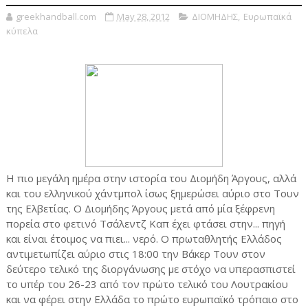
greekhandball.com
May 28, 2012
ΔΙΟΜΗΔΗΣ
,
Ευρωπαϊκά
κύπελα
Η πιο μεγάλη ημέρα στην ιστορία του Διομήδη Άργους, αλλά
και του ελληνικού χάντμπολ ίσως ξημερώσει αύριο στο Τουν
της Ελβετίας. Ο Διομήδης Άργους μετά από μία ξέφρενη
πορεία στο φετινό Τσάλεντζ Καπ έχει φτάσει στην... πηγή
και είναι έτοιμος να πιει... νερό. Ο πρωταθλητής Ελλάδος
αντιμετωπίζει αύριο στις 18:00 την Βάκερ Τουν στον
δεύτερο τελικό της διοργάνωσης με στόχο να υπερασπιστεί
το υπέρ του 26-23 από τον πρώτο τελικό του Λουτρακίου
και να φέρει στην Ελλάδα το πρώτο ευρωπαϊκό τρόπαιο στο