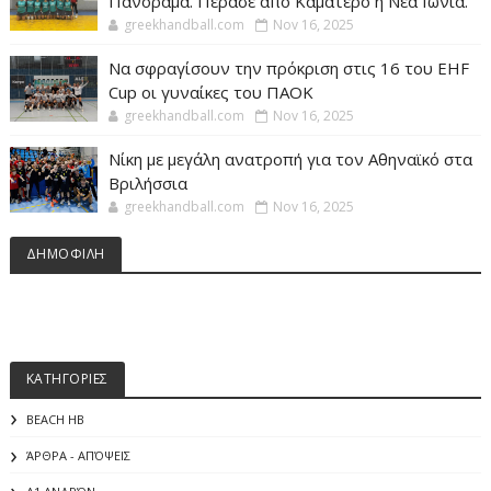
Πανόραμα. Πέρασε από Καματερό η Νεα Ιωνία.
greekhandball.com
Nov 16, 2025
Να σφραγίσουν την πρόκριση στις 16 του EHF
Cup οι γυναίκες του ΠΑΟΚ
greekhandball.com
Nov 16, 2025
Νίκη με μεγάλη ανατροπή για τον Αθηναϊκό στα
Βριλήσσια
greekhandball.com
Nov 16, 2025
ΔΗΜΟΦΙΛΗ
ΚΑΤΗΓΟΡΙΕΣ
BEACH HB
ΆΡΘΡΑ - ΑΠΌΨΕΙΣ