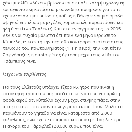
χάντμπολ!Οι «Λύκοι» βρίσκονται σε πολύ καλή ψυχολογική
και αγωνιστική κατάσταση, συνειδητοποιημένοι για το τι
έχουν να αντιμετωπίσουν, καθώς η Βάκερ είναι μια ομάδα
υψηλού επιπέδου με μεγάλες ευρωπαϊκές παραστάσεις και
ήδη ένα τίτλο Τσάλεντζ Καπ στο ενεργητικό της το 2005.
Δεν είναι τυχαίο μάλιστα ότι πριν ένα μήνα κέρδισε το
Κύπελλο, ενώ αυτή την περίοδο κοντράρει στα ίσια στους
τελικούς του πρωταθλήματος (1-1 η σειρά) την Καντέτεν
Σαφχάουζεν, η οποία φέτος έφτασε μέχρι τους «16» του
Τσάμπιονς Λιγκ.
Μέχρι και τσιρλίντερς
Για τους Ελβετούς υπάρχει έξτρα κίνητρο που είναι η
κατάκτηση τροπαίου μπροστά στο κοινό τους για πρώτη
φορά, αφού ότι κύπελλο έχουν μέχρι στιγμής πάρει στην
ιστορία τους, το έχουν πανηγυρίσει εκτός Τουν. Μάλιστα
περιμένουν το γήπεδο να είναι κατάμεστο από 2.000
φιλάθλους, ενώ έχουν ετοιμάσει και σόου με Τσιρλίντερς.
Η αγορά του Τάραφλεξ (20.000 ευρώ), που είναι