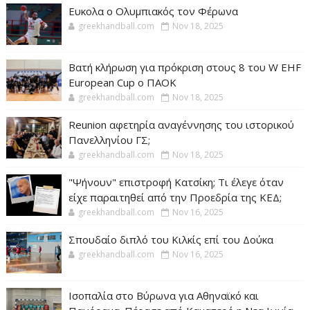
Ευκολα ο Ολυμπιακός τον Φέρωνα
greekhandball.com
Nov 18, 2025
Βατή κλήρωση για πρόκριση στους 8 του W EHF
European Cup ο ΠΑΟΚ
greekhandball.com
Nov 18, 2025
Reunion αφετηρία αναγέννησης του ιστορικού
Πανελληνίου ΓΣ;
greekhandball.com
Nov 18, 2025
"Ψήνουν" επιστροφή Κατσίκη; Τι έλεγε όταν
είχε παραιτηθεί από την Προεδρία της ΚΕΔ;
greekhandball.com
Nov 16, 2025
Σπουδαίο διπλό του Κιλκίς επί του Δούκα
greekhandball.com
Nov 16, 2025
Ισοπαλία στο Βύρωνα για Αθηναϊκό και