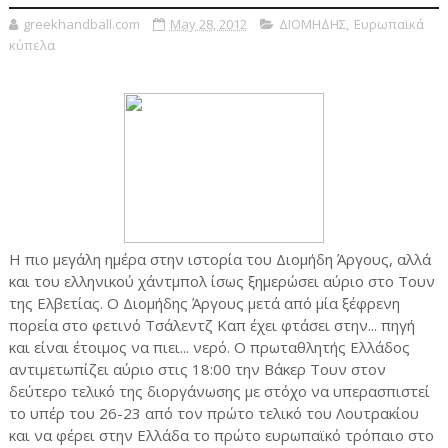
greekhandball.com
May 28, 2012
ΔΙΟΜΗΔΗΣ
,
Ευρωπαϊκά
κύπελα
Η πιο μεγάλη ημέρα στην ιστορία του Διομήδη Άργους, αλλά
και του ελληνικού χάντμπολ ίσως ξημερώσει αύριο στο Τουν
της Ελβετίας. Ο Διομήδης Άργους μετά από μία ξέφρενη
πορεία στο φετινό Τσάλεντζ Καπ έχει φτάσει στην... πηγή
και είναι έτοιμος να πιει... νερό. Ο πρωταθλητής Ελλάδος
αντιμετωπίζει αύριο στις 18:00 την Βάκερ Τουν στον
δεύτερο τελικό της διοργάνωσης με στόχο να υπερασπιστεί
το υπέρ του 26-23 από τον πρώτο τελικό του Λουτρακίου
και να φέρει στην Ελλάδα το πρώτο ευρωπαϊκό τρόπαιο στο