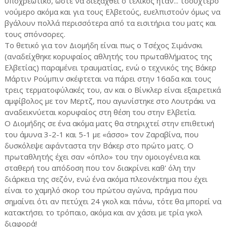
υποχρεωτικό, ώστε να διεξαχθεί ο τελικός ήταν... τσουχτερό
νούμερο ακόμα και για τους Ελβετούς, ευελπιστούν όμως να
βγάλουν πολλά περισσότερα από τα εισιτήρια του ματς και
τους σπόνσορες.
Το θετικό για τον Διομήδη είναι πως ο Τσέχος Σιμάνσκι
(αναδείχθηκε κορυφαίος αθλητής του πρωταθλήματος της
Ελβετίας) παραμένει τραυματίας, ενώ ο τεχνικός της Βάκερ
Μάρτιν Ρούμπιν σκέφτεται να πάρει στην 16αδα και τους
τρεις τερματοφύλακές του, αν και ο Βίνκλερ είναι εξαιρετικά
αμφίβολος με τον Μερτζ, που αγωνίστηκε στο Λουτράκι να
αναδεικνύεται κορυφαίος στη θέση του στην Ελβετία.
Ο Διομήδης σε ένα ακόμα ματς θα στηριχτεί στην επιθετική
του άμυνα 3-2-1 και 5-1 με «άσσο» τον Ζαραβίνα, που
δυσκόλεψε αφάνταστα την Βάκερ στο πρώτο ματς. Ο
πρωταθλητής έχει σαν «όπλο» του την ομοιογένεια και
σταθερή του απόδοση που τον διακρίνει καθ' όλη την
διάρκεια της σεζόν, ενώ ένα ακόμα πλεονέκτημα που έχει
είναι το χαμηλό σκορ του πρώτου αγώνα, πράγμα που
σημαίνει ότι αν πετύχει 24 γκολ και πάνω, τότε θα μπορεί να
κατακτήσει το τρόπαιο, ακόμα και αν χάσει με τρία γκολ
διαφορά!