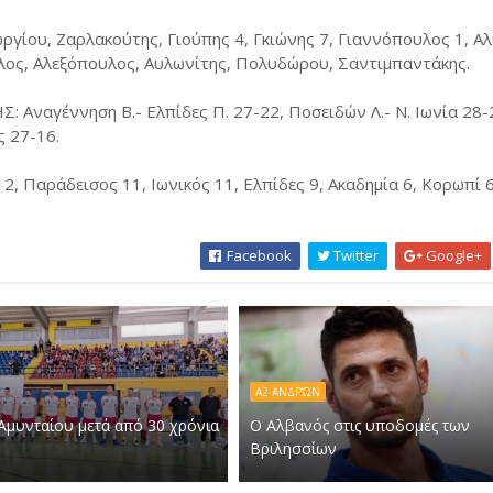
ίου, Ζαρλακούτης, Γιούπης 4, Γκιώνης 7, Γιαννόπουλος 1, Αλ
ος, Αλεξόπουλος, Αυλωνίτης, Πολυδώρου, Σαντιμπαντάκης.
αγέννηση Β.- Ελπίδες Π. 27-22, Ποσειδών Λ.- Ν. Ιωνία 28-
ς 27-16.
 Παράδεισος 11, Ιωνικός 11, Ελπίδες 9, Ακαδημία 6, Κορωπί 6
Facebook
Twitter
Google+
Α2 ΑΝΔΡΏΝ
Αμυνταίου μετά από 30 χρόνια
Ο Αλβανός στις υποδομές των
Βριλησσίων