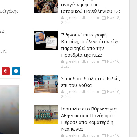
αναγέννησης του
υζιγάκης
ιστορικού Πανελληνίου ΓΣ;
greekhandball.com
Nov 18,
2025
22,
"Ψήνουν" επιστροφή
Κατσίκη; Τι έλεγε όταν είχε
παραιτηθεί από την
, Ν.
Προεδρία της ΚΕΔ;
greekhandball.com
Nov 16,
2025
Σπουδαίο διπλό του Κιλκίς
επί του Δούκα
greekhandball.com
Nov 16,
2025
Ισοπαλία στο Βύρωνα για
Αθηναϊκό και Πανόραμα.
Πέρασε από Καματερό η
Νεα Ιωνία.
greekhandball.com
Nov 16,