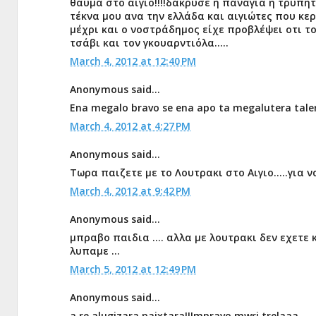
θαύμα στο αίγιο!!!!δακρυσε η παναγία η τρυπητ
τέκνα μου ανα την ελλάδα και αιγιώτες που κερ
μέχρι και ο νοστράδημος είχε προβλέψει οτι το
τσάβι και τον γκουαρντιόλα.....
March 4, 2012 at 12:40 PM
Anonymous said...
Ena megalo bravo se ena apo ta megalutera talenta 
March 4, 2012 at 4:27 PM
Anonymous said...
Τωρα παιζετε με το Λουτρακι στο Αιγιο.....για
March 4, 2012 at 9:42 PM
Anonymous said...
μπραβο παιδια .... αλλα με λουτρακι δεν εχετε κ
λυπαμε ...
March 5, 2012 at 12:49 PM
Anonymous said...
a re alugizara paixtara!!!mpravo mwri trelaaa....