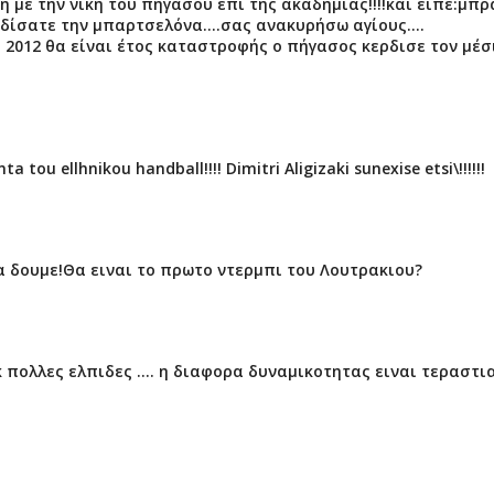
ή με την νίκη του πήγασου επι της ακαδημίας!!!!και είπε:μπ
δίσατε την μπαρτσελόνα....σας ανακυρήσω αγίους....
 2012 θα είναι έτος καταστροφής ο πήγασος κερδισε τον μέσι
tou ellhnikou handball!!!! Dimitri Aligizaki sunexise etsi\!!!!!!
 να δουμε!Θα ειναι το πρωτο ντερμπι του Λουτρακιου?
 πολλες ελπιδες .... η διαφορα δυναμικοτητας ειναι τεραστια 