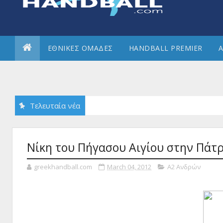
ΕΘΝΙΚΕΣ ΟΜΑΔΕΣ
HANDBALL PREMIER
Α
Τελευταία νέα
Reunion αφετηρία αναγέννησης του ιστορικού Πανελληνίου ΓΣ;
Nίκη του Πήγασου Αιγίου στην Πάτρ
greekhandball.com
March 04, 2012
Α2 Ανδρών