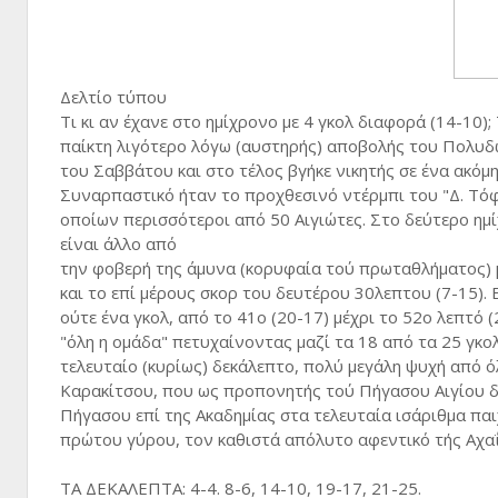
Δελτίο τύπου
Τι κι αν έχανε στο ημίχρονο με 4 γκολ διαφορά (14-10);
παίκτη λιγότερο λόγω (αυστηρής) αποβολής του Πολυδώρ
του Σαββάτου και στο τέλος βγήκε νικητής σε ένα ακόμ
Συναρπαστικό ήταν το προχθεσινό ντέρμπι του "Δ. Τό
οποίων περισσότεροι από 50 Αιγιώτες. Στο δεύτερο ημί
είναι άλλο από
την φοβερή της άμυνα (κορυφαία τού πρωταθλήματος) μ
και το επί μέρους σκορ του δευτέρου 30λεπτου (7-15). 
ούτε ένα γκολ, από το 41ο (20-17) μέχρι το 52ο λεπτό 
"όλη η ομάδα" πετυχαίνοντας μαζί τα 18 από τα 25 γκ
τελευταίο (κυρίως) δεκάλεπτο, πολύ μεγάλη ψυχή από 
Καρακίτσου, που ως προπονητής τού Πήγασου Αιγίου δε
Πήγασου επί της Ακαδημίας στα τελευταία ισάριθμα παι
πρώτου γύρου, τον καθιστά απόλυτο αφεντικό τής Αχαΐ
ΤΑ ΔΕΚΑΛΕΠΤΑ: 4-4. 8-6, 14-10, 19-17, 21-25.