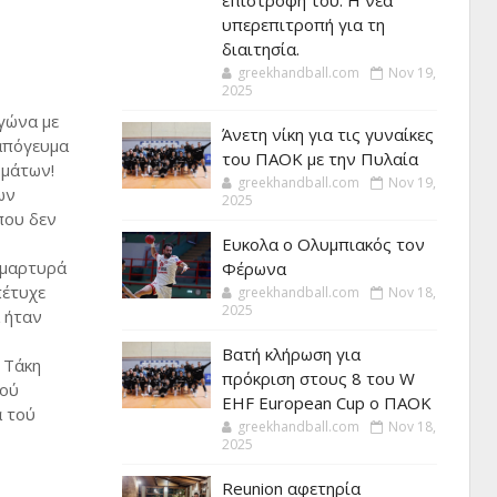
επιστροφή του. Η νέα
υπερεπιτροπή για τη
διαιτησία.
greekhandball.com
Nov 19,
2025
αγώνα με
Άνετη νίκη για τις γυναίκες
 απόγευμα
του ΠΑΟΚ με την Πυλαία
ρμάτων!
greekhandball.com
Nov 19,
ων
2025
που δεν
Ευκολα ο Ολυμπιακός τον
 μαρτυρά
Φέρωνα
πέτυχε
greekhandball.com
Nov 18,
2025
ά ήταν
Βατή κλήρωση για
 Τάκη
πρόκριση στους 8 του W
τού
EHF European Cup ο ΠΑΟΚ
α τού
greekhandball.com
Nov 18,
2025
Reunion αφετηρία