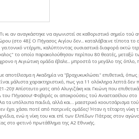
 Τι κι αν αναγκάστηκε να αγωνιστεί σε καθοριστικό σημείο τού 
ου (στο 48΄); Ο Πήγασος Αιγίου δεν... καταλάβαινε τίποτα το
η γειτονικό ντέρμπι, καλύπτοντας ουσιαστικά διαφορά οκτώ τε
φαλος" το οποίο παρακολούθησαν περίπου 80 θεατές, μεταξύ τ
χρονο η Αιγιώτικη ομάδα έβαλε... μπροστά το μεγάλο της όπλο, 
ε αποτέλεσμα η Ακαδημία να "βραχυκυκλώσει" επιθετικά, όπως
Είναι μάλιστα χαρακτηριστικό, πως για 11 ολόκληρα λεπτά δεν 
(21-20)! Απίστευτο ματς από Αλυγιζάκη και Γκιώνη που επιθετικ
ολ του Πήγασου! Φοβερές οι αποκρούσεις τού Αναστασέλου στο
όλα τα υπόλοιπα παιδιά, αλλά και… μαεστρικό κοουτσάρισμα τού
ν έχει χάσει ποτέ από πατρινές ομάδες! Ήταν η τέταρτη νίκη 
χνίδια, ενώ η νίκη του και επί των Ελπίδων Πάτρας στον αγών
ας στο φετινό πρωτάθλημα της Α2 Εθνικής.