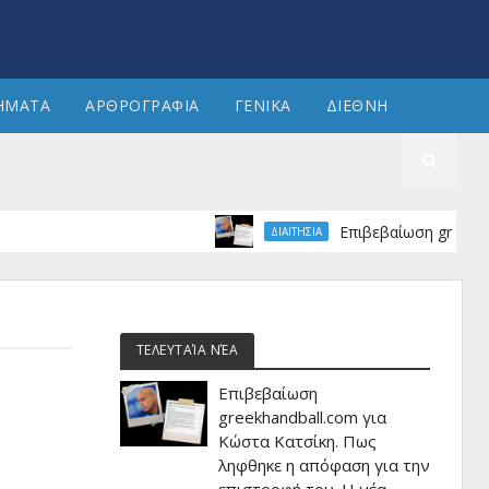
ΗΜΑΤΑ
ΑΡΘΡΟΓΡΑΦΙΑ
ΓΕΝΙΚΑ
ΔΙΕΘΝΗ
Επιβεβαίωση greekhandbal
ΔΙΑΙΤΗΣΙΑ
ΤΕΛΕΥΤΑΊΑ ΝΈΑ
Επιβεβαίωση
greekhandball.com για
Κώστα Κατσίκη. Πως
ληφθηκε η απόφαση για την