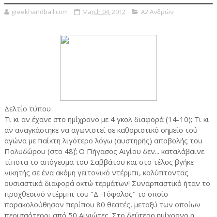
greekhandball.com
March 04, 2012
Α2 Ανδρών
Δελτίο τύπου
Τι κι αν έχανε στο ημίχρονο με 4 γκολ διαφορά (14-10); Τι κι
αν αναγκάστηκε να αγωνιστεί σε καθοριστικό σημείο τού
αγώνα με παίκτη λιγότερο λόγω (αυστηρής) αποβολής του
Πολυδώρου (στο 48΄); Ο Πήγασος Αιγίου δεν... καταλάβαινε
τίποτα το απόγευμα του Σαββάτου και στο τέλος βγήκε
νικητής σε ένα ακόμη γειτονικό ντέρμπι, καλύπτοντας
ουσιαστικά διαφορά οκτώ τερμάτων! Συναρπαστικό ήταν το
προχθεσινό ντέρμπι του "Δ. Τόφαλος" το οποίο
παρακολούθησαν περίπου 80 θεατές, μεταξύ των οποίων
περισσότεροι από 50 Αιγιώτες. Στο δεύτερο ημίχρονο η