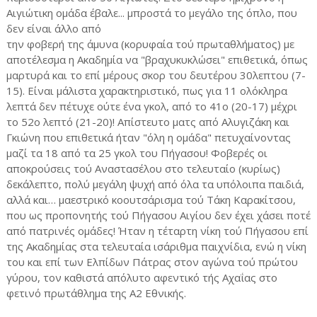
Αιγιώτικη ομάδα έβαλε... μπροστά το μεγάλο της όπλο, που
δεν είναι άλλο από
την φοβερή της άμυνα (κορυφαία τού πρωταθλήματος) με
αποτέλεσμα η Ακαδημία να "βραχυκυκλώσει" επιθετικά, όπως
μαρτυρά και το επί μέρους σκορ του δευτέρου 30λεπτου (7-
15). Είναι μάλιστα χαρακτηριστικό, πως για 11 ολόκληρα
λεπτά δεν πέτυχε ούτε ένα γκολ, από το 41ο (20-17) μέχρι
το 52ο λεπτό (21-20)! Απίστευτο ματς από Αλυγιζάκη και
Γκιώνη που επιθετικά ήταν "όλη η ομάδα" πετυχαίνοντας
μαζί τα 18 από τα 25 γκολ του Πήγασου! Φοβερές οι
αποκρούσεις τού Αναστασέλου στο τελευταίο (κυρίως)
δεκάλεπτο, πολύ μεγάλη ψυχή από όλα τα υπόλοιπα παιδιά,
αλλά και… μαεστρικό κοουτσάρισμα τού Τάκη Καρακίτσου,
που ως προπονητής τού Πήγασου Αιγίου δεν έχει χάσει ποτέ
από πατρινές ομάδες! Ήταν η τέταρτη νίκη τού Πήγασου επί
της Ακαδημίας στα τελευταία ισάριθμα παιχνίδια, ενώ η νίκη
του και επί των Ελπίδων Πάτρας στον αγώνα τού πρώτου
γύρου, τον καθιστά απόλυτο αφεντικό τής Αχαΐας στο
φετινό πρωτάθλημα της Α2 Εθνικής.