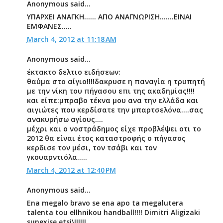
Anonymous said...
ΥΠΑΡΧΕΙ ΑΝΑΓΚΗ...... ΑΠΟ ΑΝΑΓΝΩΡΙΣΗ.......ΕΙΝΑΙ
ΕΜΦΑΝΕΣ.....
March 4, 2012 at 11:18 AM
Anonymous said...
έκτακτο δελτιο ειδήσεων:
θαύμα στο αίγιο!!!!δακρυσε η παναγία η τρυπητή
με την νίκη του πήγασου επι της ακαδημίας!!!!
και είπε:μπραβο τέκνα μου ανα την ελλάδα και
αιγιώτες που κερδίσατε την μπαρτσελόνα....σας
ανακυρήσω αγίους....
μέχρι και ο νοστράδημος είχε προβλέψει οτι το
2012 θα είναι έτος καταστροφής ο πήγασος
κερδισε τον μέσι, τον τσάβι και τον
γκουαρντιόλα.....
March 4, 2012 at 12:40 PM
Anonymous said...
Ena megalo bravo se ena apo ta megalutera
talenta tou ellhnikou handball!!!! Dimitri Aligizaki
sunexise etsi\!!!!!!