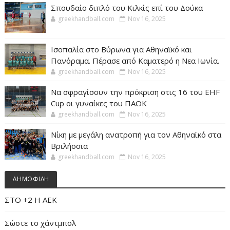
Σπουδαίο διπλό του Κιλκίς επί του Δούκα
greekhandball.com
Nov 16, 2025
Ισοπαλία στο Βύρωνα για Αθηναϊκό και
Πανόραμα. Πέρασε από Καματερό η Νεα Ιωνία.
greekhandball.com
Nov 16, 2025
Να σφραγίσουν την πρόκριση στις 16 του EHF
Cup οι γυναίκες του ΠΑΟΚ
greekhandball.com
Nov 16, 2025
Νίκη με μεγάλη ανατροπή για τον Αθηναϊκό στα
Βριλήσσια
greekhandball.com
Nov 16, 2025
ΔΗΜΟΦΙΛΗ
ΣΤΟ +2 Η ΑΕΚ
Σώστε το χάντμπολ