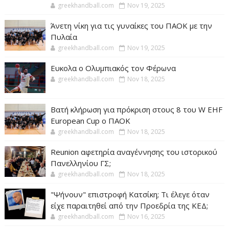
greekhandball.com
Nov 19, 2025
Άνετη νίκη για τις γυναίκες του ΠΑΟΚ με την
Πυλαία
greekhandball.com
Nov 19, 2025
Ευκολα ο Ολυμπιακός τον Φέρωνα
greekhandball.com
Nov 18, 2025
Βατή κλήρωση για πρόκριση στους 8 του W EHF
European Cup ο ΠΑΟΚ
greekhandball.com
Nov 18, 2025
Reunion αφετηρία αναγέννησης του ιστορικού
Πανελληνίου ΓΣ;
greekhandball.com
Nov 18, 2025
"Ψήνουν" επιστροφή Κατσίκη; Τι έλεγε όταν
είχε παραιτηθεί από την Προεδρία της ΚΕΔ;
greekhandball.com
Nov 16, 2025