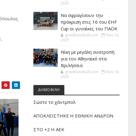
2025
Να σφραγίσουν την
κόπουλος
πρόκριση στις 16 του EHF
Cup οι γυναίκες του ΠΑΟΚ
greekhandball.com
Nov 16,
,
2025
Νίκη με μεγάλη ανατροπή
για τον Αθηναϊκό στα
Βριλήσσια
greekhandball.com
Nov 16,
2025
ΔΗΜΟΦΙΛΗ
Σώστε το χάντμπολ
ΑΠΟΚΛΕΙΣΤΗΚΕ Η ΕΘΝΙΚΗ ΑΝΔΡΩΝ
ΣΤΟ +2 Η ΑΕΚ