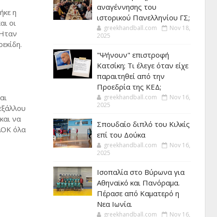
αναγέννησης του
ήκε η
ιστορικού Πανελληνίου ΓΣ;
αι οι
greekhandball.com
Nov 18,
 Ηταν
2025
ρεκίδη.
"Ψήνουν" επιστροφή
Κατσίκη; Τι έλεγε όταν είχε
παραιτηθεί από την
Προεδρία της ΚΕΔ;
αι
greekhandball.com
Nov 16,
2025
 εξάλλου
και να
Σπουδαίο διπλό του Κιλκίς
ΑΟΚ όλα
επί του Δούκα
greekhandball.com
Nov 16,
2025
Ισοπαλία στο Βύρωνα για
Αθηναϊκό και Πανόραμα.
Πέρασε από Καματερό η
Νεα Ιωνία.
greekhandball.com
Nov 16,