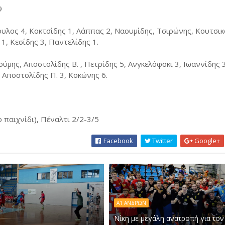
9
ουλος 4, Κοκτσίδης 1, Λάππας 2, Ναουμίδης, Τσιρώνης, Κουτσι
1, Κεσίδης 3, Παντελίδης 1.
ύμης, Αποστολίδης Β. , Πετρίδης 5, Ανγκελόφσκι 3, Ιωαννίδης 3
, Αποστολίδης Π. 3, Κοκώνης 6.
ο παιχνίδι), Πέναλτι 2/2-3/5
Facebook
Twitter
Google+
Α1 ΑΝΔΡΏΝ
Νίκη με μεγάλη ανατροπή για τον