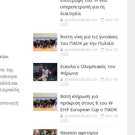
επιστροφή του. Η νέα
υπερεπιτροπή για τη
διαιτησία.
greekhandball.com
Nov 19,
2025
Άνετη νίκη για τις γυναίκες
του ΠΑΟΚ με την Πυλαία
greekhandball.com
Nov 19,
2025
τών.
Ευκολα ο Ολυμπιακός τον
πι της
Φέρωνα
απέκτησε
greekhandball.com
Nov 18,
αλλά και
2025
Σεϊρεκίδη
Βατή κλήρωση για
ροπονητή
πρόκριση στους 8 του W
EHF European Cup ο ΠΑΟΚ
greekhandball.com
Nov 18,
2025
Reunion αφετηρία