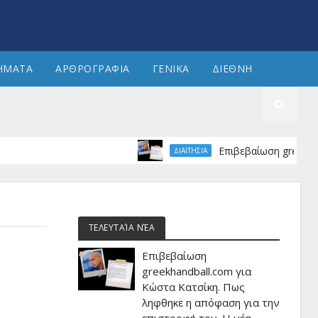
ΗΜΑΤΑ
ΑΡΘΡΟΓΡΑΦΙΑ
ΓΕΝΙΚΑ
ΔΙΕΘΝΗ
Επιβεβαίωση greekhandball.
ΔΙΑΙΤΗΣΙΑ
ΤΕΛΕΥΤΑΊΑ ΝΈΑ
Επιβεβαίωση
greekhandball.com για
Κώστα Κατσίκη. Πως
ληφθηκε η απόφαση για την