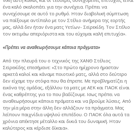
νίκη αυτή καθώς και οι τέσσερις συνεχόμενες επιτυχίες είναι
ένα καλό σκαλοπάτι για την συνέχεια. Πρέπει να
συνεχίσουμε σε αυτό το ρυθμό. Ηταν διαβολική σύμπτωση
να παίξουμε αντίπαλο με τον Στέλιο ανήμερα της εορτής
μας, αλλά δεν ήταν ένα ματς Υετίων- Σεϊρεκίδη. Τον Στέλιο
τον εκτιμάω απεριόριστα και του εύχομαι καλή επιτυχία».
«Πρέπει να αναθεωρήσουμε κάποια πράγματα»
Από την πλευρά του ο τεχνικός της ΧΑΝΘ Στέλιος
Σεϊρεκίδης επεσήμανε: «Στο πρώτο ημίχρονο ήμασταν
αρκετά καλοί και κάναμε ποιοτικό ματς, αλλά στο δεύτερο
δεν είχαμε την στόφα που θα έπρεπε. Με προβληματίζει η
εικόνα της ομάδας, εξάλλου τα ματς με ΑΕΚ και ΠΑΟΚ είναι
ένας καθρέπτης για το που βαδίζουμε. Ισως πρέπει να
αναθεωρήσουμε κάποια πράματα και να βρούμε λύσεις. Από
την μία μέρα στην άλλη δεν αλλάζουν τα πράγματα. Μας
λείπουν παιχνίδια υψηλού επιπέδου. Ο ΠΑΟΚ όλα αυτά τα
χρόνια απέκτησε μέταλλο και δικιά του δυναμική. Ηταν
καλύτερος και κέρδισε δίκαια».