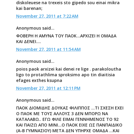
diskoleuese na trexeis sto gipedo sou einai mikra
kai barenan;
November 27, 2011 at 7:22 AM
Anonymous said...
ΦΟΒΕΡΗ Η ΑΜΥΝΑ ΤΟΥ ΠΑΟΚ...ΑΡΧΙΖΕΙ Η ΟΜΑΔΑ
ΚΑΙ ΔΕΝΕΙ....
November 27, 2011 at 11:54 AM
Anonymous said...
poios paok arxizei kai denei re lige . parakoloutha
ligo to protathlima sproksimo apo tin diaitisia
efages exthes ksupna
November 27, 2011 at 12:11 PM
Anonymous said...
ΠΑΟΚ ΔΙΟΜΙΔΗΣ ΔΟΥΚΑΣ ΦΙΛΙΠΠΟΣ ...ΤΙ ΣΧΕΣΗ ΕΧΕΙ
Ο ΠΑΟΚ ΜΕ ΤΟΥΣ ΑΛΛΟΥΣ 3 ΔΕΝ ΜΠΟΡΩ ΝΑ
ΚΑΤΑΛΑΒΩ.. ΕΓΩ ΦΙΛΕ ΕΙΜΑΙ ΓΕΝΝΗΜΕΝΟΣ ΤΟ 92
ΚΑΙ ΠΑΙΖΩ ΑΠΟ ΜΙΝΙ...Ο ΠΑΟΚ ΕΙΧΕ ΩΣ ΠΑΝΠΑΙΔΙΚΟ
(Α-Β ΓΥΜΝΑΣΙΟΥ) ΜΕΤΑ ΔΕΝ ΥΠΗΡΧΕ ΟΜΑΔΑ ...ΚΑΙ