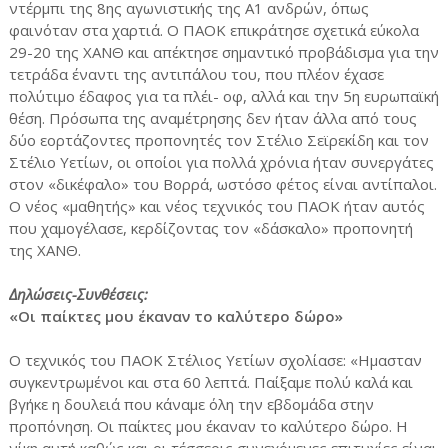
ντέρμπι της 8ης αγωνιστικής της Α1 ανδρών, όπως
φαινόταν στα χαρτιά. Ο ΠΑΟΚ επικράτησε σχετικά εύκολα
29-20 της ΧΑΝΘ και απέκτησε σημαντικό προβάδισμα για την
τετράδα έναντι της αντιπάλου του, που πλέον έχασε
πολύτιμο έδαφος για τα πλέι- οφ, αλλά και την 5η ευρωπαϊκή
θέση. Πρόσωπα της αναμέτρησης δεν ήταν άλλα από τους
δύο εορτάζοντες προπονητές τον Στέλιο Σεϊρεκίδη και τον
Στέλιο Υετίων, οι οποίοι για πολλά χρόνια ήταν συνεργάτες
στον «δικέφαλο» του Βορρά, ωστόσο φέτος είναι αντίπαλοι.
Ο νέος «μαθητής» και νέος τεχνικός του ΠΑΟΚ ήταν αυτός
που χαμογέλασε, κερδίζοντας τον «δάσκαλο» προπονητή
της ΧΑΝΘ.
Δηλώσεις-Συνθέσεις:
«Οι παίκτες μου έκαναν το καλύτερο δώρο»
Ο τεχνικός του ΠΑΟΚ Στέλιος Υετίων σχολίασε: «Ημασταν
συγκεντρωμένοι και στα 60 λεπτά. Παίξαμε πολύ καλά και
βγήκε η δουλειά που κάναμε όλη την εβδομάδα στην
προπόνηση. Οι παίκτες μου έκαναν το καλύτερο δώρο. Η