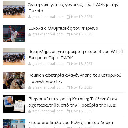
Άνετη νίκη για τις γυναίκες του ΠΑΟΚ με την
Πυλαία
greekhandball.com
Nov 19, 2025
Ευκολα ο Ολυμπιακός τον Φέρωνα
greekhandball.com
Nov 18, 2025
Βατή κλήρωση για πρόκριση στους 8 του W EHF
European Cup ο ΠΑΟΚ
greekhandball.com
Nov 18, 2025
Reunion αφετηρία αναγέννησης του ιστορικού
Πανελληνίου ΓΣ;
greekhandball.com
Nov 18, 2025
"Ψήνουν" επιστροφή Κατσίκη; Τι έλεγε όταν
είχε παραιτηθεί από την Προεδρία της ΚΕΔ;
greekhandball.com
Nov 16, 2025
Σπουδαίο διπλό του Κιλκίς επί του Δούκα