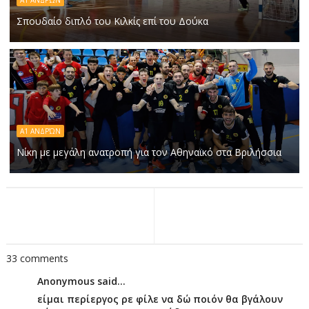
Α1 ΑΝΔΡΏΝ
Σπουδαίο διπλό του Κιλκίς επί του Δούκα
Α1 ΑΝΔΡΏΝ
Νίκη με μεγάλη ανατροπή για τον Αθηναϊκό στα Βριλήσσια
33 comments
Anonymous said...
είμαι περίεργος ρε φίλε να δώ ποιόν θα βγάλουν