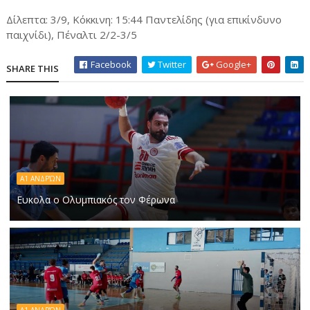
Δίλεπτα: 3/9, Κόκκινη: 15:44 Παντελίδης (για επικίνδυνο
παιχνίδι), Πέναλτι 2/2-3/5
Facebook
Twitter
Google+
SHARE THIS
Α1 ΑΝΔΡΏΝ
Ευκολα ο Ολυμπιακός τον Φέρωνα