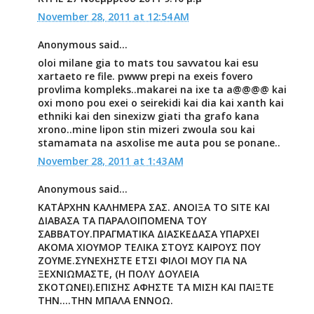
November 28, 2011 at 12:54 AM
Anonymous said...
oloi milane gia to mats tou savvatou kai esu
xartaeto re file. pwww prepi na exeis fovero
provlima kompleks..makarei na ixe ta a@@@@ kai
oxi mono pou exei o seirekidi kai dia kai xanth kai
ethniki kai den sinexizw giati tha grafo kana
xrono..mine lipon stin mizeri zwoula sou kai
stamamata na asxolise me auta pou se ponane..
November 28, 2011 at 1:43 AM
Anonymous said...
ΚΑΤ΄ΑΡΧΗΝ ΚΑΛΗΜΕΡΑ ΣΑΣ. ΑΝΟΙΞΑ ΤΟ SITE ΚΑΙ
ΔΙΑΒΑΣΑ ΤΑ ΠΑΡΑΛΟΙΠΟΜΕΝΑ ΤΟΥ
ΣΑΒΒΑΤΟΥ.ΠΡΑΓΜΑΤΙΚΑ ΔΙΑΣΚΕΔΑΣΑ ΥΠΑΡΧΕΙ
ΑΚΟΜΑ ΧΙΟΥΜΟΡ ΤΕΛΙΚΑ ΣΤΟΥΣ ΚΑΙΡΟΥΣ ΠΟΥ
ΖΟΥΜΕ.ΣΥΝΕΧΗΣΤΕ ΕΤΣΙ ΦΙΛΟΙ ΜΟΥ ΓΙΑ ΝΑ
ΞΕΧΝΙΩΜΑΣΤΕ, (Η ΠΟΛΥ ΔΟΥΛΕΙΑ
ΣΚΟΤΩΝΕΙ).ΕΠΙΣΗΣ ΑΦΗΣΤΕ ΤΑ ΜΙΣΗ ΚΑΙ ΠΑΙΞΤΕ
ΤΗΝ....ΤΗΝ ΜΠΑΛΑ ΕΝΝΟΩ.