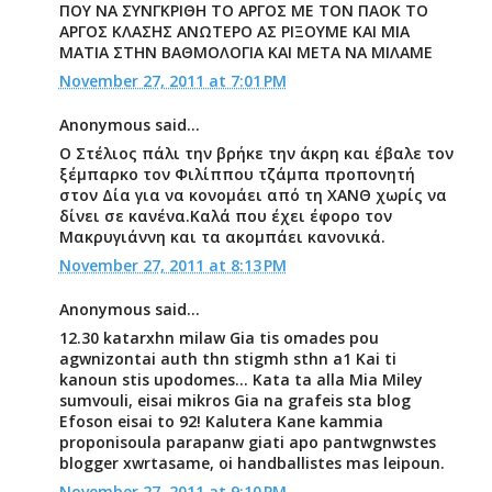
ΠΟΥ ΝΑ ΣΥΝΓΚΡΙΘΗ ΤΟ ΑΡΓΟΣ ΜΕ ΤΟΝ ΠΑΟΚ ΤΟ
ΑΡΓΟΣ ΚΛΑΣΗΣ ΑΝΩΤΕΡΟ ΑΣ ΡΙΞΟΥΜΕ ΚΑΙ ΜΙΑ
ΜΑΤΙΑ ΣΤΗΝ ΒΑΘΜΟΛΟΓΙΑ ΚΑΙ ΜΕΤΑ ΝΑ ΜΙΛΑΜΕ
November 27, 2011 at 7:01 PM
Anonymous said...
Ο Στέλιος πάλι την βρήκε την άκρη και έβαλε τον
ξέμπαρκο τον Φιλίππου τζάμπα προπονητή
στον Δία για να κονομάει από τη ΧΑΝΘ χωρίς να
δίνει σε κανένα.Καλά που έχει έφορο τον
Μακρυγιάννη και τα ακομπάει κανονικά.
November 27, 2011 at 8:13 PM
Anonymous said...
12.30 katarxhn milaw Gia tis omades pou
agwnizontai auth thn stigmh sthn a1 Kai ti
kanoun stis upodomes... Kata ta alla Mia Miley
sumvouli, eisai mikros Gia na grafeis sta blog
Efoson eisai to 92! Kalutera Kane kammia
proponisoula parapanw giati apo pantwgnwstes
blogger xwrtasame, oi handballistes mas leipoun.
November 27, 2011 at 9:10 PM