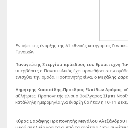
Εν όψει της έναρξης της Α1 εθνικής κατηγορίας Γυναικ
Γυναικών
Παναγιώτης Στεργίου πρόεδρος του Ερασιτέχνη Πα
υπερβάσεις ο Παναιτωλικός έχει προωθήσει στην ομάδα 
ενισχύει την ομάδα. Προπονητής είναι ο
Μιχάλης Ζαρα
Δημήτρης Κασαπίδης-Πρόεδρος Ελπίδων Δράμας:
«Ο
αθλήτριες. Προπονητής είναι ο Βούλγαρος
Σίμπι Ντοϊ
κατάλληλη ημερομηνία για έναρξη θα ήταν η 10-11 Δεκε
Κύρος Σαράφης Προπονητής Μεγάλου Αλεξάνδρου Γ
μικρά σε ηλικία κορίτσια. Από τα κορίτσια ζητώ συνέπε