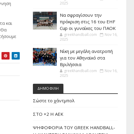
ννηση
2025
Να σφραγίσουν την
πρόκριση στις 16 του EHF
τα και
Cup οι γυναίκες του ΠΑΟΚ
 Θα
greekhandball.com
Nov 16,
ατήσουμε
2025
Νίκη με μεγάλη ανατροπή
για τον Αθηναϊκό στα
Βριλήσσια
greekhandball.com
Nov 16,
2025
ΔΗΜΟΦΙΛΗ
Σώστε το χάντμπολ
ΣΤΟ +2 Η ΑΕΚ
ΨΗΦΟΦΟΡΙΑ ΤΟΥ GREEK HANDBALL-