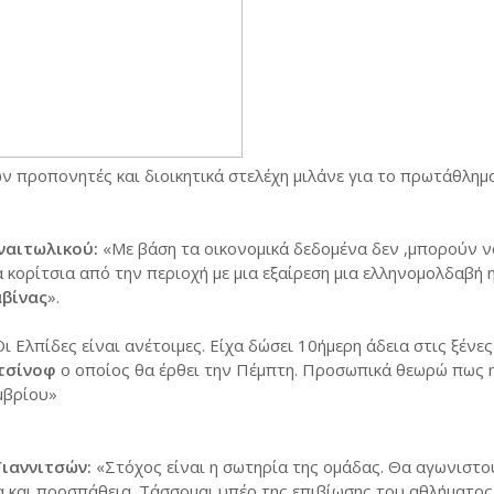
ών προπονητές και διοικητικά στελέχη μιλάνε για το πρωτάθλημ
ναιτωλικού:
«Με βάση τα οικονομικά δεδομένα δεν ,μπορούν ν
κορίτσια από την περιοχή με μια εξαίρεση μια ελληνομολδαβή 
βίνας
».
ι Ελπίδες είναι ανέτοιμες. Είχα δώσει 10ήμερη άδεια στις ξένες
τσίνοφ
ο οποίος θα έρθει την Πέμπτη. Προσωπικά θεωρώ πως η
μβρίου»
ιαννιτσών:
«Στόχος είναι η σωτηρία της ομάδας. Θα αγωνιστο
ια και προσπάθεια. Τάσσομαι υπέρ της επιβίωσης του αθλήματος