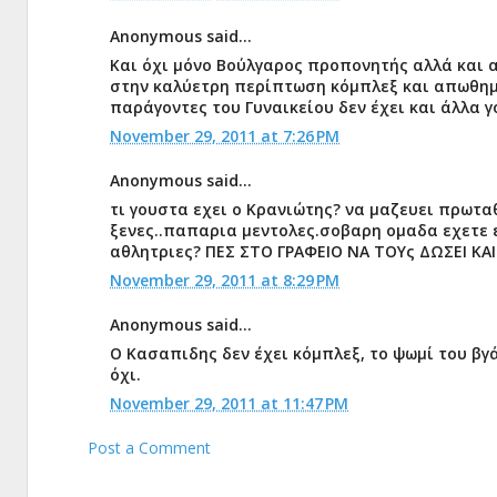
Anonymous said...
Και όχι μόνο Βούλγαρος προπονητής αλλά και 
στην καλύετρη περίπτωση κόμπλεξ και απωθημ
παράγοντες του Γυναικείου δεν έχει και άλλα 
November 29, 2011 at 7:26 PM
Anonymous said...
τι γουστα εχει ο Κρανιώτης? να μαζευει πρωτα
ξενες..παπαρια μεντολες.σοβαρη ομαδα εχετε ε
αθλητριες? ΠΕΣ ΣΤΟ ΓΡΑΦΕΙΟ ΝΑ ΤΟΥς ΔΩΣΕΙ ΚΑ
November 29, 2011 at 8:29 PM
Anonymous said...
Ο Κασαπιδης δεν έχει κόμπλεξ, το ψωμί του βγά
όχι.
November 29, 2011 at 11:47 PM
Post a Comment