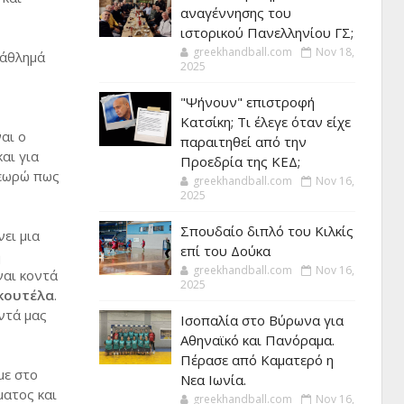
αναγέννησης του
ιστορικού Πανελληνίου ΓΣ;
greekhandball.com
Nov 18,
 άθλημά
2025
"Ψήνουν" επιστροφή
Κατσίκη; Τι έλεγε όταν είχε
αι ο
παραιτηθεί από την
αι για
Προεδρία της ΚΕΔ;
Θεωρώ πως
greekhandball.com
Nov 16,
2025
Σπουδαίο διπλό του Κιλκίς
ει μια
επί του Δούκα
ή
greekhandball.com
Nov 16,
ίναι κοντά
2025
κουτέλα
.
ντά μας
Ισοπαλία στο Βύρωνα για
Αθηναϊκό και Πανόραμα.
Πέρασε από Καματερό η
με στο
Νεα Ιωνία.
ματος και
greekhandball.com
Nov 16,