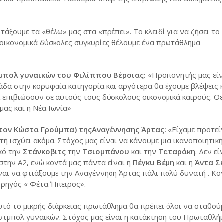
άξουμε τα «θέλω» μας στα «πρέπει». Το κλειδί για να ζήσει το
ς οικονομικά δύσκολες συγκυρίες θέλουμε ένα πρωτάθλημα
μπολ γυναικών του Φιλίππου Βέροιας:
«Προπονητής μας είν
μάδα στην κορυφαία κατηγορία και αργότερα θα έχουμε βλέψεις κ
α επιβιώσουν σε αυτούς τους δύσκολους οικονομικά καιρούς. 
ας και η Νέα Ιωνία»
 τον Κώστα Γρούμπα) τηςΑναγέννησης Άρτας:
«Είχαμε προτείν
τή ισχύει ακόμα. Στόχος μας είναι να κάνουμε μια ικανοποιητικ
κό την
Στάνκοβιτς
την
Τσιομπάνου
και την
Ταταράκη
. Δεν ε
στην Α2, ενώ κοντά μας πάντα είναι η
Πέγκυ Βέμη
και η
Άντα Σ
ναι να φτιάξουμε την Αναγέννηση Άρτας πάλι πολύ δυνατή . Κο
ορηγός « Φέτα Ήπειρος».
υτό το μικρής διάρκειας πρωτάθλημα θα πρέπει όλοι να σταθού
ντμπολ γυναικών. Στόχος μας είναι η κατάκτηση του Πρωταθλή