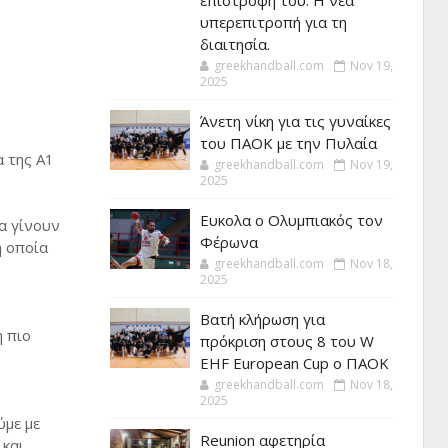
επιστροφή του. Η νέα
υπερεπιτροπή για τη
διαιτησία.
greekhandball.com
Nov 19,
2025
Άνετη νίκη για τις γυναίκες
του ΠΑΟΚ με την Πυλαία
α της Α1
greekhandball.com
Nov 19,
2025
Ευκολα ο Ολυμπιακός τον
α γίνουν
Φέρωνα
η οποία
greekhandball.com
Nov 18,
2025
Βατή κλήρωση για
 πιο
πρόκριση στους 8 του W
EHF European Cup ο ΠΑΟΚ
greekhandball.com
Nov 18,
2025
ύμε με
Reunion αφετηρία
 και