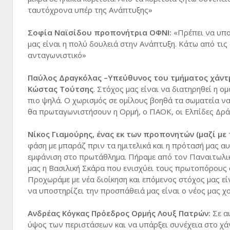
ταυτόχρονα υπέρ της Ανάπτυξης»
Σοφία Ναϊσίδου προπονήτρια ΟΦΝΙ:
«Πρέπει να υποτ
μας είναι η πολύ δουλειά στην Ανάπτυξη. Κάτω από τι
ανταγωνιστικό»
Παύλος Δραγκόλας –Υπεύθυνος του τμήματος χάντ
Κώστας Τούτσης
. Στόχος μας είναι να διατηρηθεί η ο
πιο ψηλά. Ο χωρισμός σε ομίλους βοηθά τα σωματεία ν
θα πρωταγωνιστήσουν η Ορμή, ο ΠΑΟΚ, οι Ελπίδες Δράμ
Νίκος Γιαμούρης, ένας εκ των προπονητών (μαζί με
φάση με μπαράζ πριν τα ημιτελικά και η πρότασή μας αυ
εμφάνιση στο πρωτάθλημα. Πήραμε από τον Παναιτωλι
μας η Βασιλική Σκάρα που ενισχύει τους πρωτοπόρους 
Προχωράμε με νέα διοίκηση και επόμενος στόχος μας εί
να υποστηρίζει την προσπάθειά μας είναι ο νέος μας χ
Ανδρέας Κόγκας Πρόεδρος Ορμής Λουξ Πατρών:
Σε α
ύψος των περιστάσεων και να υπάρξει συνέχεια στο χά