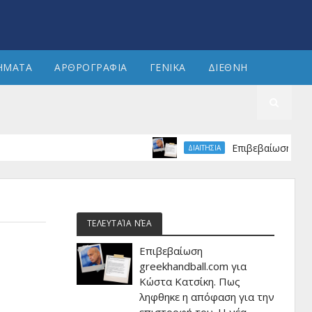
ΗΜΑΤΑ
ΑΡΘΡΟΓΡΑΦΙΑ
ΓΕΝΙΚΑ
ΔΙΕΘΝΗ
Επιβεβαίωση greekhand
ΔΙΑΙΤΗΣΙΑ
ΤΕΛΕΥΤΑΊΑ ΝΈΑ
Επιβεβαίωση
greekhandball.com για
Κώστα Κατσίκη. Πως
ληφθηκε η απόφαση για την