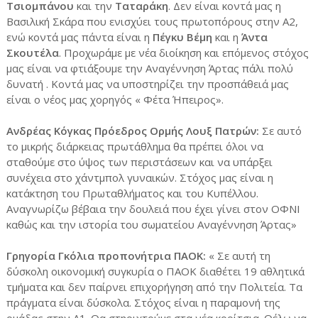
Τσιομπάνου
και την
Ταταράκη
. Δεν είναι κοντά μας η
Βασιλική Σκάρα που ενισχύει τους πρωτοπόρους στην Α2,
ενώ κοντά μας πάντα είναι η
Πέγκυ Βέμη
και η
Άντα
Σκουτέλα
. Προχωράμε με νέα διοίκηση και επόμενος στόχος
μας είναι να φτιάξουμε την Αναγέννηση Άρτας πάλι πολύ
δυνατή . Κοντά μας να υποστηρίζει την προσπάθειά μας
είναι ο νέος μας χορηγός « Φέτα Ήπειρος».
Ανδρέας Κόγκας Πρόεδρος Ορμής Λουξ Πατρών:
Σε αυτό
το μικρής διάρκειας πρωτάθλημα θα πρέπει όλοι να
σταθούμε στο ύψος των περιστάσεων και να υπάρξει
συνέχεια στο χάντμπολ γυναικών. Στόχος μας είναι η
κατάκτηση του Πρωταθλήματος και του Κυπέλλου.
Αναγνωρίζω βέβαια την δουλειά που έχει γίνει στον ΟΦΝΙ
καθώς και την ιστορία του σωματείου Αναγέννηση Άρτας»
Γρηγορία Γκόλια προπονήτρια ΠΑΟΚ:
« Σε αυτή τη
δύσκολη οικονομική συγκυρία ο ΠΑΟΚ διαθέτει 19 αθλητικά
τμήματα και δεν παίρνει επιχορήγηση από την Πολιτεία. Τα
πράγματα είναι δύσκολα. Στόχος είναι η παραμονή της