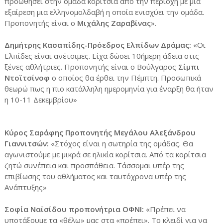
προωθήσει στην ομάδα κορίτσια από την περιοχή με μια
εξαίρεση μια ελληνομολδαβή η οποία ενισχύει την ομάδα.
Προπονητής είναι ο
Μιχάλης Ζαραβίνας
».
Δημήτρης Κασαπίδης-Πρόεδρος Ελπίδων Δράμας:
«Οι
Ελπίδες είναι ανέτοιμες. Είχα δώσει 10ήμερη άδεια στις
ξένες αθλήτριες. Προπονητής είναι ο Βούλγαρος
Σίμπι
Ντοϊτσίνοφ
ο οποίος θα έρθει την Πέμπτη. Προσωπικά
θεωρώ πως η πιο κατάλληλη ημερομηνία για έναρξη θα ήταν
η 10-11 Δεκεμβρίου»
Κύρος Σαράφης Προπονητής Μεγάλου Αλεξάνδρου
Γιαννιτσών:
«Στόχος είναι η σωτηρία της ομάδας. Θα
αγωνιστούμε με μικρά σε ηλικία κορίτσια. Από τα κορίτσια
ζητώ συνέπεια και προσπάθεια. Τάσσομαι υπέρ της
επιβίωσης του αθλήματος και ταυτόχρονα υπέρ της
Ανάπτυξης»
Σοφία Ναϊσίδου προπονήτρια ΟΦΝΙ:
«Πρέπει να
υποτάξουμε τα «θέλω» μας στα «πρέπει». Το κλειδί για να