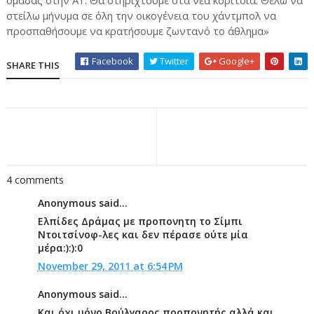
ομάδας στην Α1. Θα στηριχτούμε στα νέα κορίτσια. Θέλω να
στείλω μήνυμα σε όλη την οικογένεια του χάντμπολ να
προσπαθήσουμε να κρατήσουμε ζωντανό το άθλημα»
Facebook
Twitter
Google+
SHARE THIS
4 comments
Anonymous said...
Ελπίδες Δράμας με προπονητη το Σίμπι
Ντοιτσίνοφ-λες και δεν πέρασε ούτε μία
μέρα:):):0
November 29, 2011 at 6:54 PM
Anonymous said...
Και όχι μόνο Βούλγαρος προπονητής αλλά και