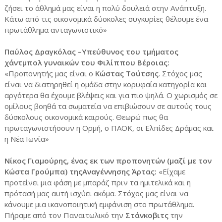
ζήσει το άθλημά μας είναι η πολύ δουλειά στην Ανάπτυξη.
Κάτω από τις οικονομικά δύσκολες συγκυρίες θέλουμε ένα
πρωτάθλημα ανταγωνιστικό»
Παύλος Δραγκόλας –Υπεύθυνος του τμήματος
χάντμπολ γυναικών του Φιλίππου Βέροιας:
«Προπονητής μας είναι ο
Κώστας Τούτσης
. Στόχος μας
είναι να διατηρηθεί η ομάδα στην κορυφαία κατηγορία και
αργότερα θα έχουμε βλέψεις και για πιο ψηλά. Ο χωρισμός σε
ομίλους βοηθά τα σωματεία να επιβιώσουν σε αυτούς τους
δύσκολους οικονομικά καιρούς. Θεωρώ πως θα
πρωταγωνιστήσουν η Ορμή, ο ΠΑΟΚ, οι Ελπίδες Δράμας και
η Νέα Ιωνία»
Νίκος Γιαμούρης, ένας εκ των προπονητών (μαζί με τον
Κώστα Γρούμπα) τηςΑναγέννησης Άρτας:
«Είχαμε
προτείνει μια φάση με μπαράζ πριν τα ημιτελικά και η
πρότασή μας αυτή ισχύει ακόμα. Στόχος μας είναι να
κάνουμε μια ικανοποιητική εμφάνιση στο πρωτάθλημα.
Πήραμε από τον Παναιτωλικό την
Στάνκοβιτς
την