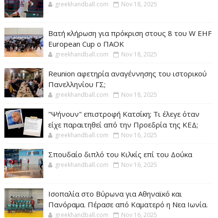
greekhandball.com
Nov 18, 2025
Βατή κλήρωση για πρόκριση στους 8 του W EHF
European Cup ο ΠΑΟΚ
greekhandball.com
Nov 18, 2025
Reunion αφετηρία αναγέννησης του ιστορικού
Πανελληνίου ΓΣ;
greekhandball.com
Nov 18, 2025
"Ψήνουν" επιστροφή Κατσίκη; Τι έλεγε όταν
είχε παραιτηθεί από την Προεδρία της ΚΕΔ;
greekhandball.com
Nov 16, 2025
Σπουδαίο διπλό του Κιλκίς επί του Δούκα
greekhandball.com
Nov 16, 2025
Ισοπαλία στο Βύρωνα για Αθηναϊκό και
Πανόραμα. Πέρασε από Καματερό η Νεα Ιωνία.
greekhandball.com
Nov 16, 2025