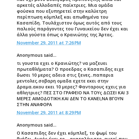
αρκετές αλλοδαπές παίκτριες. Μια ομάδα
φούσκα που εξυπηρετεί στην καλύετρη
περίπτωση κόμπλεξ και απωθημένα του
Κασαπίδη. Τουλάχιστον όμως αυτός από τους
παλιούς παράγοντες του Γυναικείου δεν έχει και
άλλα γούστα όπως ο Κρανιώτης της Άρτας.
November 29, 2011 at 7:26 PM
Anonymous said...
τι γουστα εχει ο Κρανιώτης? να μαζευει
πρωταθλήματα? O προεδρας ο Κασαπιδης ειχε
δωσει 10 μερες αδεια στις ξενες..παπαρια
μεντολες.σοβαρη ομαδα εχετε εκει στην
Δραμα.ακου εκει 10 μερες? Φανταρους εχεις για
αθλητριες? ΠΕΣ ΣΤΟ ΓΡΑΦΕΙΟ ΝΑ ΤΟΥς ΔΩΣΕΙ ΚΑΙ 3
ΜΕΡΕΣ ΑΙΜΟΔΟΤΙΚΗ.ΚΑΙ ΔΕΝ ΤΟ ΚΑΝΕΙ,ΝΑ ΒΓΟΥΝ
ΣΤΗΝ ΑΝΑΦΟΡΑ
November 29, 2011 at 8:29 PM
Anonymous said...
Ο Κασαπιδης δεν έχει κόμπλεξ, το ψωμί του
βγάζει. Αυτός έχει το... ακαταλόγιστο, αυτοί που