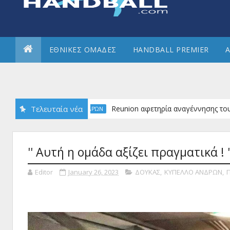
ΕΘΝΙΚΕΣ ΟΜΑΔΕΣ
HANDBALL PREMIER
Α
Τελευταία νέα
Reunion αφετηρία αναγέννησης του ιστορι
Α2 ΑΝΔΡΏΝ
'' Αυτή η ομάδα αξίζει πραγματικά ! '
Editor
January 26, 2023
ΔΟΥΚΑΣ
,
ΚΥΠΕΛΛΟ ΑΝΔΡΩΝ
,