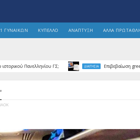
1 ΓΥΝΑΙΚΩΝ
ΚΥΠΕΛΛΟ
ΑΝΑΠΤΥΞΗ
ΑΛΛΑ ΠΡΩΤΑΘΛ
κού Πανελληνίου ΓΣ;
Επιβεβαίωση greekhandba
ΔΙΑΙΤΗΣΙΑ
'
ΠΑΟΚ