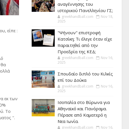
αναγέννησης του
ιστορικού Πανελληνίου ΓΣ;
greekhandball.com
Nov 18,
2025
υ, είπε :
"Ψήνουν" επιστροφή
Κατσίκη; Τι έλεγε όταν είχε
παραιτηθεί από την
Προεδρία της ΚΕΔ;
greekhandball.com
Nov 16,
λό
2025
 θα
πολλά
Σπουδαίο διπλό του Κιλκίς
επί του Δούκα
greekhandball.com
Nov 16,
2025
να εκ των
Ισοπαλία στο Βύρωνα για
40%
Αθηναϊκό και Πανόραμα.
ύ. Το
Πέρασε από Καματερό η
ατος ''.
Νεα Ιωνία.
greekhandball.com
Nov 16,