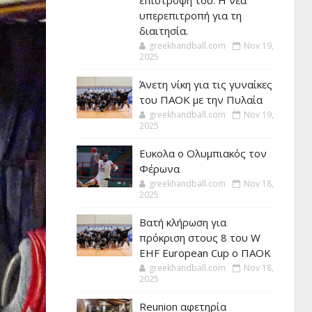
επιστροφή του. Η νέα
υπερεπιτροπή για τη
διαιτησία.
greekhandball.com
Nov 19,
2025
Άνετη νίκη για τις γυναίκες
του ΠΑΟΚ με την Πυλαία
greekhandball.com
Nov 19,
2025
Ευκολα ο Ολυμπιακός τον
Φέρωνα
greekhandball.com
Nov 18,
2025
Βατή κλήρωση για
πρόκριση στους 8 του W
EHF European Cup ο ΠΑΟΚ
greekhandball.com
Nov 18,
2025
Reunion αφετηρία