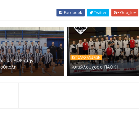
Facebook
Twitter
Google+
ΚΥΠΕΛΛΟ ΑΝΔΡΩΝ
τας ο ΠΑΟΚ στην
νούπολη
Κυπελλούχος ο ΠΑΟΚ !