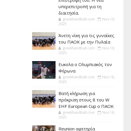
επιστροφή του. Η νέα
υπερεπιτροπή για τη
διαιτησία.
greekhandball.com
Nov 19,
2025
Άνετη νίκη για τις γυναίκες
του ΠΑΟΚ με την Πυλαία
greekhandball.com
Nov 19,
2025
Ευκολα ο Ολυμπιακός τον
Φέρωνα
greekhandball.com
Nov 18,
2025
Βατή κλήρωση για
πρόκριση στους 8 του W
EHF European Cup ο ΠΑΟΚ
greekhandball.com
Nov 18,
2025
Reunion αφετηρία