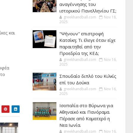
αναγέννησης του
ιστορικού Πανελληνίου ΓΣ;
greekhandball.com
Nov 18,
2025
κες και
"Ψήνουν" επιστροφή
Κατσίκη; Τι έλεγε όταν είχε
παραιτηθεί από την
Προεδρία της ΚΕΔ;
greekhandball.com
Nov 16,
2025
Ορφέα
 το
Σπουδαίο διπλό του Κιλκίς
επί του Δούκα
greekhandball.com
Nov 16,
2025
Ισοπαλία στο Βύρωνα για
Αθηναϊκό και Πανόραμα.
Πέρασε από Καματερό η
Νεα Ιωνία.
greekhandball.com
Nov 16,