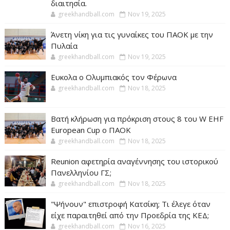
διαιτησία.
greekhandball.com
Nov 19, 2025
Άνετη νίκη για τις γυναίκες του ΠΑΟΚ με την
Πυλαία
greekhandball.com
Nov 19, 2025
Ευκολα ο Ολυμπιακός τον Φέρωνα
greekhandball.com
Nov 18, 2025
Βατή κλήρωση για πρόκριση στους 8 του W EHF
European Cup ο ΠΑΟΚ
greekhandball.com
Nov 18, 2025
Reunion αφετηρία αναγέννησης του ιστορικού
Πανελληνίου ΓΣ;
greekhandball.com
Nov 18, 2025
"Ψήνουν" επιστροφή Κατσίκη; Τι έλεγε όταν
είχε παραιτηθεί από την Προεδρία της ΚΕΔ;
greekhandball.com
Nov 16, 2025