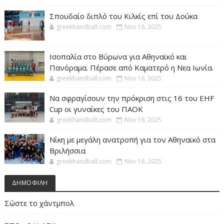
Σπουδαίο διπλό του Κιλκίς επί του Δούκα
greekhandball.com
Nov 16, 2025
Ισοπαλία στο Βύρωνα για Αθηναϊκό και
Πανόραμα. Πέρασε από Καματερό η Νεα Ιωνία.
greekhandball.com
Nov 16, 2025
Να σφραγίσουν την πρόκριση στις 16 του EHF
Cup οι γυναίκες του ΠΑΟΚ
greekhandball.com
Nov 16, 2025
Νίκη με μεγάλη ανατροπή για τον Αθηναϊκό στα
Βριλήσσια
greekhandball.com
Nov 16, 2025
ΔΗΜΟΦΙΛΗ
Σώστε το χάντμπολ