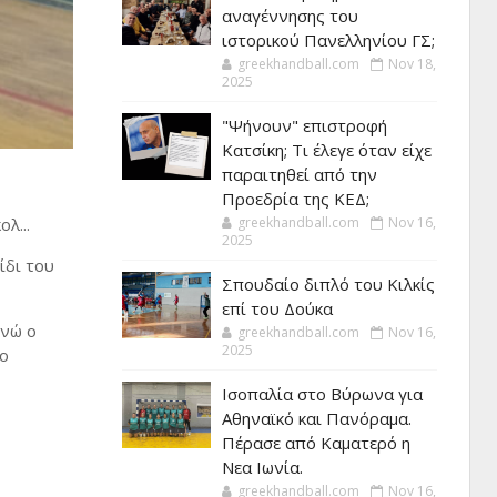
αναγέννησης του
ιστορικού Πανελληνίου ΓΣ;
greekhandball.com
Nov 18,
2025
"Ψήνουν" επιστροφή
Κατσίκη; Τι έλεγε όταν είχε
παραιτηθεί από την
Προεδρία της ΚΕΔ;
greekhandball.com
Nov 16,
λ...
2025
ίδι του
Σπουδαίο διπλό του Κιλκίς
επί του Δούκα
ενώ ο
greekhandball.com
Nov 16,
2025
το
Ισοπαλία στο Βύρωνα για
Αθηναϊκό και Πανόραμα.
Πέρασε από Καματερό η
Νεα Ιωνία.
greekhandball.com
Nov 16,