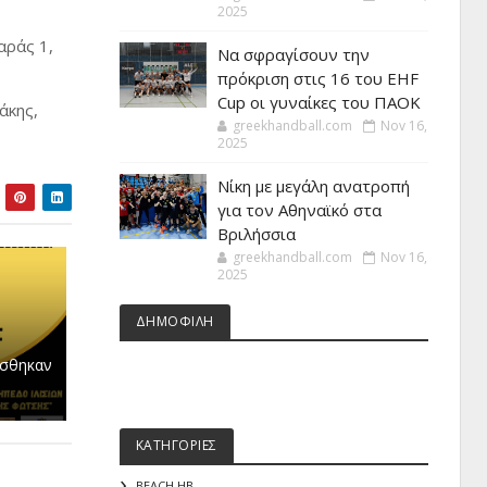
2025
αράς 1,
Να σφραγίσουν την
πρόκριση στις 16 του EHF
Cup οι γυναίκες του ΠΑΟΚ
άκης,
greekhandball.com
Nov 16,
2025
Νίκη με μεγάλη ανατροπή
για τον Αθηναϊκό στα
Βριλήσσια
greekhandball.com
Nov 16,
2025
ΔΗΜΟΦΙΛΗ
έσθηκαν
ΚΑΤΗΓΟΡΙΕΣ
BEACH HB