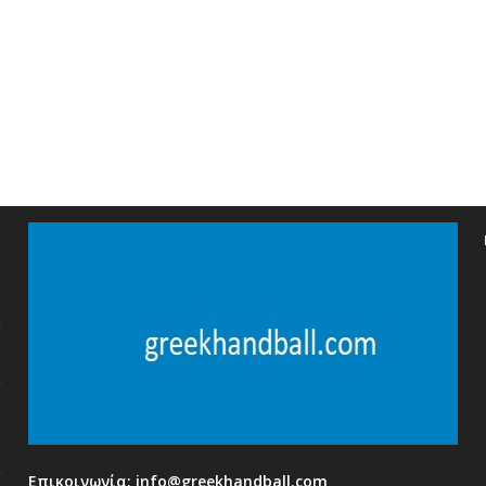
η
Επικοινωνία:
info@greekhandball.com