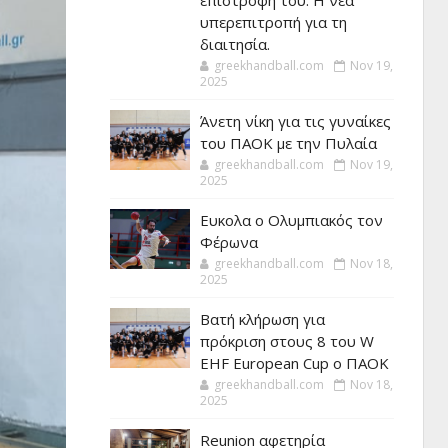
επιστροφή του. Η νέα
υπερεπιτροπή για τη
διαιτησία.
greekhandball.com
Nov 19,
2025
Άνετη νίκη για τις γυναίκες
του ΠΑΟΚ με την Πυλαία
greekhandball.com
Nov 19,
2025
Ευκολα ο Ολυμπιακός τον
Φέρωνα
greekhandball.com
Nov 18,
2025
Βατή κλήρωση για
πρόκριση στους 8 του W
EHF European Cup ο ΠΑΟΚ
greekhandball.com
Nov 18,
2025
Reunion αφετηρία