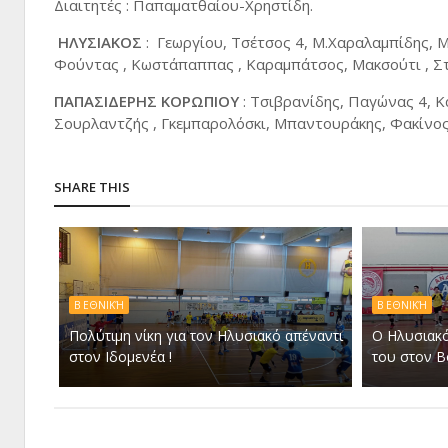
Διαιτητές : Παπαματθαίου-Χρηστίδη.
ΗΛΥΣΙΑΚΟΣ
: Γεωργίου, Τσέτσος 4, Μ.Χαραλαμπίδης, Μ
Φούντας , Κωστάπαππας , Καραμπάτσος, Μακσούτι , Στυ
ΠΑΠΑΣΙΔΕΡΗΣ ΚΟΡΩΠΙΟΥ
: Τσιβρανίδης, Παγώνας 4, Κ
Σουρλαντζής , Γκεμπαρολόσκι, Μπαντουράκης, Φακίνος
SHARE THIS
Β ΕΘΝΙΚΉ
Β ΕΘΝΙΚΉ
Πολύτιμη νίκη για τον Ηλυσιακό απέναντι
Ο Ηλυσιακό
στον Ιδομενέα !
του στον Βό