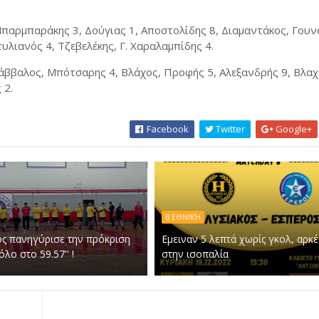
παρμπαράκης 3, Δούγιας 1, Αποστολίδης 8, Διαμαντάκος, Γουν
λιανός 4, Τζεβελέκης, Γ. Χαραλαμπίδης 4.
άββαλος, Μπότσαρης 4, Βλάχος, Προφής 5, Αλεξανδρής 9, Βλαχ
 2.
Facebook
Twitter
Google+
Β ΕΘΝΙΚΉ
ς πανηγύρισε την πρόκριση
Εμειναν 5 λεπτά χωρίς γκολ, αρκ
λο στο 59.57'' !
στην ισοπαλία