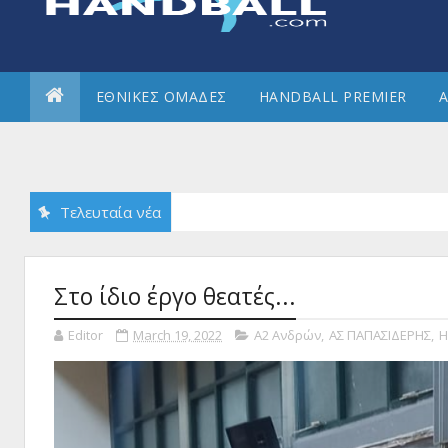
ΕΘΝΙΚΕΣ ΟΜΑΔΕΣ
HANDBALL PREMIER
Α
Τελευταία νέα
Στο ίδιο έργο θεατές...
Editor
March 19, 2022
Α2 Ανδρών
,
ΑΣ ΠΑΠΑΣΙΔΕΡΗΣ
,
Η