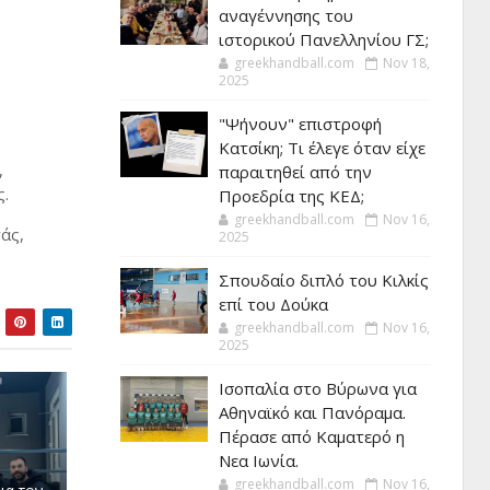
αναγέννησης του
ιστορικού Πανελληνίου ΓΣ;
greekhandball.com
Nov 18,
2025
"Ψήνουν" επιστροφή
Κατσίκη; Τι έλεγε όταν είχε
,
παραιτηθεί από την
ς.
Προεδρία της ΚΕΔ;
greekhandball.com
Nov 16,
άς,
2025
Σπουδαίο διπλό του Κιλκίς
επί του Δούκα
greekhandball.com
Nov 16,
2025
Ισοπαλία στο Βύρωνα για
Αθηναϊκό και Πανόραμα.
Πέρασε από Καματερό η
Νεα Ιωνία.
greekhandball.com
Nov 16,