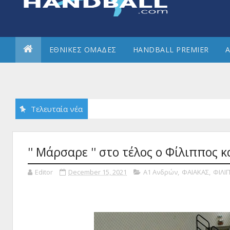
ΕΘΝΙΚΕΣ ΟΜΑΔΕΣ
HANDBALL PREMIER
Α
Τελευταία νέα
'' Μάρσαρε '' στο τέλος ο Φίλιππος 
Editor
December 15, 2021
Α1 Ανδρών
,
ΦΑΙΑΚΑΣ
,
ΦΙΛΙ