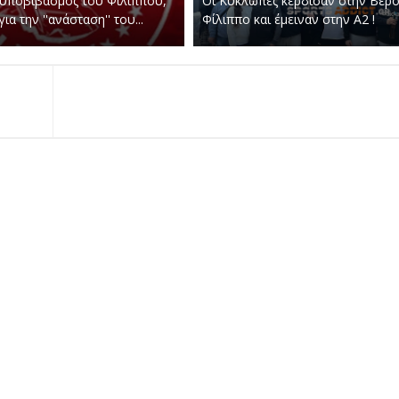
 υποβιβασμός του Φίλιππου,
Οι Κύκλωπες κέρδισαν στην Βέρο
ια την ''ανάσταση'' του...
Φίλιππο και έμειναν στην Α2 !