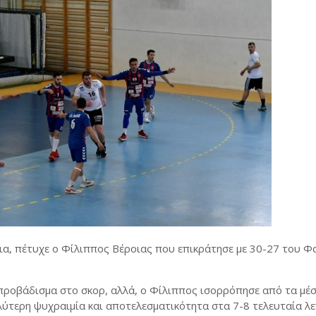
ια, πέτυχε ο Φίλιππος Βέροιας που επικράτησε με 30-27 του Φ
 προβάδισμα στο σκορ, αλλά, ο Φίλιππος ισορρόπησε από τα μέ
λύτερη ψυχραιμία και αποτελεσματικότητα στα 7-8 τελευταία λε