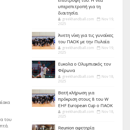
επιστροφή του. Η νέα
υπερεπιτροπή για τη
διαιτησία.
greekhandball.com
Nov 19,
2025
Άνετη νίκη για τις γυναίκες
του ΠΑΟΚ με την Πυλαία
greekhandball.com
Nov 19,
2025
Ευκολα ο Ολυμπιακός τον
Φέρωνα
greekhandball.com
Nov 18,
2025
Βατή κλήρωση για
πρόκριση στους 8 του W
αίακα
EHF European Cup ο ΠΑΟΚ
greekhandball.com
Nov 18,
2025
σα του
πτά.
Reunion αφετηρία