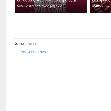
Ο Τούτσης στον Φίλιππο Βέροιας με
Ο μοιραίος
σκοπό την αναγέννηση του !
ελπίδα πια γ
No comments
Post a Comment