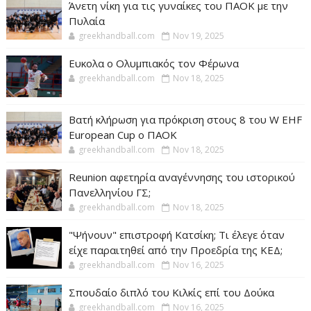
Άνετη νίκη για τις γυναίκες του ΠΑΟΚ με την
Πυλαία
greekhandball.com
Nov 19, 2025
Ευκολα ο Ολυμπιακός τον Φέρωνα
greekhandball.com
Nov 18, 2025
Βατή κλήρωση για πρόκριση στους 8 του W EHF
European Cup ο ΠΑΟΚ
greekhandball.com
Nov 18, 2025
Reunion αφετηρία αναγέννησης του ιστορικού
Πανελληνίου ΓΣ;
greekhandball.com
Nov 18, 2025
"Ψήνουν" επιστροφή Κατσίκη; Τι έλεγε όταν
είχε παραιτηθεί από την Προεδρία της ΚΕΔ;
greekhandball.com
Nov 16, 2025
Σπουδαίο διπλό του Κιλκίς επί του Δούκα
greekhandball.com
Nov 16, 2025