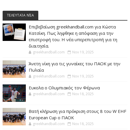
ΤΕΛΕΥΤΑΊΑ ΝΈΑ
Επιβεβαίωση greekhandball.com για Κώστα
Κατσίκη. Πως ληφθηκε η απόφαση για την
επιστροφή του. Η νέα υπερεπιτροπή για τη
διαιτησία.
greekhandball.com
Nov 19, 2025
Άνετη νίκη για τις γυναίκες του ΠΑΟΚ με την
Πυλαία
greekhandball.com
Nov 19, 2025
Ευκολα ο Ολυμπιακός τον Φέρωνα
greekhandball.com
Nov 18, 2025
Βατή κλήρωση για πρόκριση στους 8 του W EHF
European Cup ο ΠΑΟΚ
greekhandball.com
Nov 18, 2025