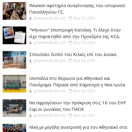
Reunion αφετηρία αναγέννησης του ιστορικού
Πανελληνίου ΓΣ;
greekhandball.com
Nov 18, 2025
"Ψήνουν" επιστροφή Κατσίκη; Τι έλεγε όταν
είχε παραιτηθεί από την Προεδρία της ΚΕΔ;
greekhandball.com
Nov 16, 2025
Σπουδαίο διπλό του Κιλκίς επί του Δούκα
greekhandball.com
Nov 16, 2025
Ισοπαλία στο Βύρωνα για Αθηναϊκό και
Πανόραμα. Πέρασε από Καματερό η Νεα Ιωνία.
greekhandball.com
Nov 16, 2025
Να σφραγίσουν την πρόκριση στις 16 του EHF
Cup οι γυναίκες του ΠΑΟΚ
greekhandball.com
Nov 16, 2025
Νίκη με μεγάλη ανατροπή για τον Αθηναϊκό στα