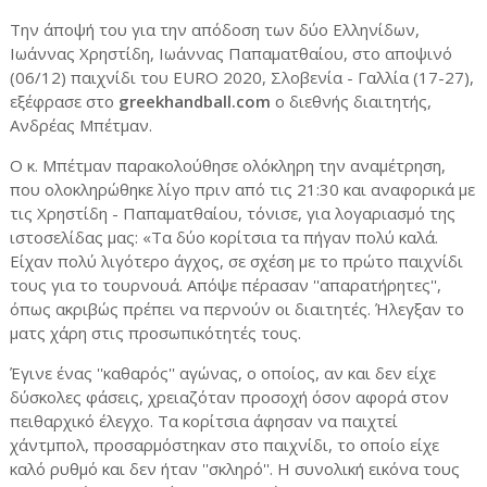
Την άποψή του για την απόδοση των δύο Ελληνίδων,
Ιωάννας Χρηστίδη, Ιωάννας Παπαματθαίου, στο αποψινό
(06/12) παιχνίδι του EURO 2020, Σλοβενία - Γαλλία (17-27),
εξέφρασε στο
greekhandball.com
ο διεθνής διαιτητής,
Ανδρέας Μπέτμαν.
Ο κ. Μπέτμαν παρακολούθησε ολόκληρη την αναμέτρηση,
που ολοκληρώθηκε λίγο πριν από τις 21:30 και αναφορικά με
τις Χρηστίδη - Παπαματθαίου, τόνισε, για λογαριασμό της
ιστοσελίδας μας: «Τα δύο κορίτσια τα πήγαν πολύ καλά.
Είχαν πολύ λιγότερο άγχος, σε σχέση με το πρώτο παιχνίδι
τους για το τουρνουά. Απόψε πέρασαν ''απαρατήρητες'',
όπως ακριβώς πρέπει να περνούν οι διαιτητές. Ήλεγξαν το
ματς χάρη στις προσωπικότητές τους.
Έγινε ένας ''καθαρός'' αγώνας, ο οποίος, αν και δεν είχε
δύσκολες φάσεις, χρειαζόταν προσοχή όσον αφορά στον
πειθαρχικό έλεγχο. Τα κορίτσια άφησαν να παιχτεί
χάντμπολ, προσαρμόστηκαν στο παιχνίδι, το οποίο είχε
καλό ρυθμό και δεν ήταν ''σκληρό''. Η συνολική εικόνα τους