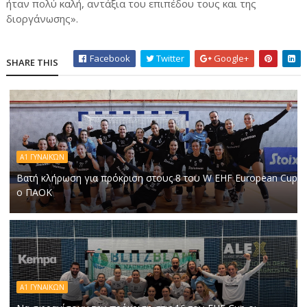
ήταν πολύ καλή, αντάξια του επιπέδου τους και της
διοργάνωσης».
Facebook
Twitter
Google+
SHARE THIS
Α1 ΓΥΝΑΙΚΏΝ
Βατή κλήρωση για πρόκριση στους 8 του W EHF European Cup
ο ΠΑΟΚ
Α1 ΓΥΝΑΙΚΩΝ