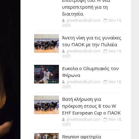
επιστροφή του. Η νέα
υπερεπιτροπή για τη
διαιτησία.
greekhandball.com
Nov 19,
2025
Άνετη νίκη για τις γυναίκες
του ΠΑΟΚ με την Πυλαία
greekhandball.com
Nov 19,
2025
Ευκολα ο Ολυμπιακός τον
Φέρωνα
greekhandball.com
Nov 18,
2025
Βατή κλήρωση για
πρόκριση στους 8 του W
EHF European Cup ο ΠΑΟΚ
greekhandball.com
Nov 18,
2025
Reunion αφετηρία