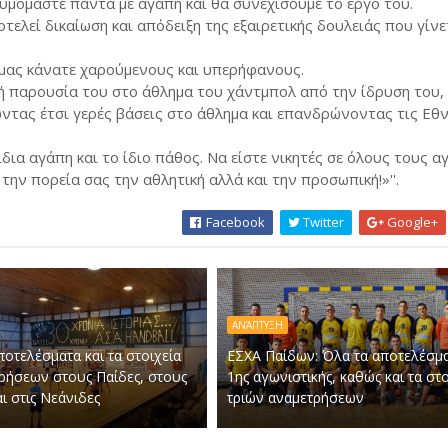
μόμαστε πάντα με αγάπη και θα συνεχίσουμε το έργο του.
ελεί δικαίωση και απόδειξη της εξαιρετικής δουλειάς που γίνε
 μας κάνατε χαρούμενους και υπερήφανους.
κή παρουσία του στο άθλημα του χάντμπολ από την ίδρυση του,
ώντας έτσι γερές βάσεις στο άθλημα και επανδρώνοντας τις Εθν
δια αγάπη και το ίδιο πάθος. Να είστε νικητές σε όλους τους α
ην πορεία σας την αθλητική αλλά και την προσωπική!»''.
Facebook
Twitter
Google+
ΑΝΆΠΤΥΞΗ
ποτελέσματα και τα στοιχεία
ΕΣΧΑ Παίδων: Όλα τα αποτελέσμα
ρήσεων στους Παίδες, στους
1ης αγωνιστικής, καθώς και τα στο
ι στις Νεάνιδες
τριών αναμετρήσεων