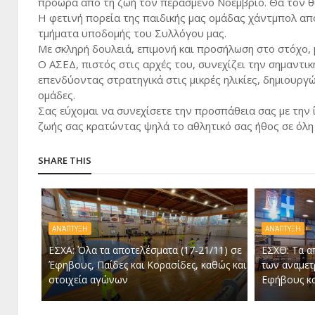
πρόωρα από τη ζωή τον περασμένο Νοέμβριο. Θα τον θυ
Η φετινή πορεία της παιδικής μας ομάδας χάντμπολ αποτ
τμήματα υποδομής του Συλλόγου μας.
Με σκληρή δουλειά, επιμονή και προσήλωση στο στόχο,
Ο ΑΣΕΔ, πιστός στις αρχές του, συνεχίζει την σημαντι
επενδύοντας στρατηγικά στις μικρές ηλικίες, δημιουργ
ομάδες.
Σας εύχομαι να συνεχίσετε την προσπάθεια σας με την ί
ζωής σας κρατώντας ψηλά το αθλητικό σας ήθος σε όλη τ
SHARE THIS
ΑΝΆΠΤΥΞΗ
ΑΝΆΠΤΥΞΗ
ΕΣΧΑ: Όλα τα αποτελέσματα (17-21/11) σε
ΕΣΧΘ: Τα α
Έφηβους, Παίδες και Κορασίδες, καθώς και
των αναμετ
στοιχεία αγώνων
Εφήβους κα