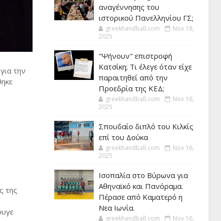
αναγέννησης του
ιστορικού Πανελληνίου ΓΣ;
greekhandball.com
Nov 18,
2025
"Ψήνουν" επιστροφή
Κατσίκη; Τι έλεγε όταν είχε
για την
παραιτηθεί από την
θηκε
Προεδρία της ΚΕΔ;
greekhandball.com
Nov 16,
2025
Σπουδαίο διπλό του Κιλκίς
επί του Δούκα
greekhandball.com
Nov 16,
2025
Ισοπαλία στο Βύρωνα για
Αθηναϊκό και Πανόραμα.
ς της
Πέρασε από Καματερό η
Νεα Ιωνία.
φυγε
greekhandball.com
Nov 16,