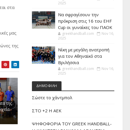
2025
ται στα
Να σφραγίσουν την
πρόκριση στις 16 του EHF
Cup οι γυναίκες του ΠΑΟΚ
ικές μας
greekhandball.com
Nov 16,
2025
γώνες της
Νίκη με μεγάλη ανατροπή
για τον Αθηναϊκό στα
Βριλήσσια
greekhandball.com
Nov 16,
2025
ΔΗΜΟΦΙΛΗ
Σώστε το χάντμπολ
τα της
ιχεία
ΣΤΟ +2 Η ΑΕΚ
ΨΗΦΟΦΟΡΙΑ ΤΟΥ GREEK HANDBALL-