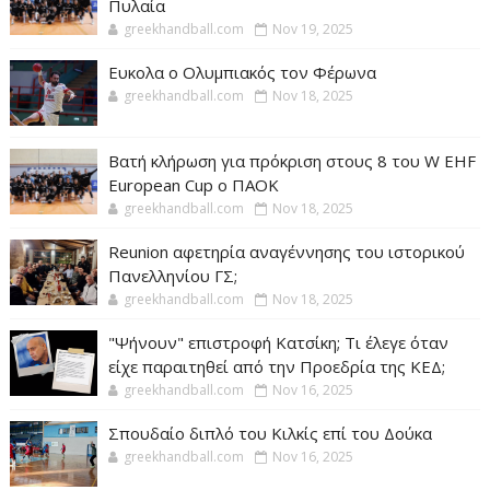
Πυλαία
greekhandball.com
Nov 19, 2025
Ευκολα ο Ολυμπιακός τον Φέρωνα
greekhandball.com
Nov 18, 2025
Βατή κλήρωση για πρόκριση στους 8 του W EHF
European Cup ο ΠΑΟΚ
greekhandball.com
Nov 18, 2025
Reunion αφετηρία αναγέννησης του ιστορικού
Πανελληνίου ΓΣ;
greekhandball.com
Nov 18, 2025
"Ψήνουν" επιστροφή Κατσίκη; Τι έλεγε όταν
είχε παραιτηθεί από την Προεδρία της ΚΕΔ;
greekhandball.com
Nov 16, 2025
Σπουδαίο διπλό του Κιλκίς επί του Δούκα
greekhandball.com
Nov 16, 2025