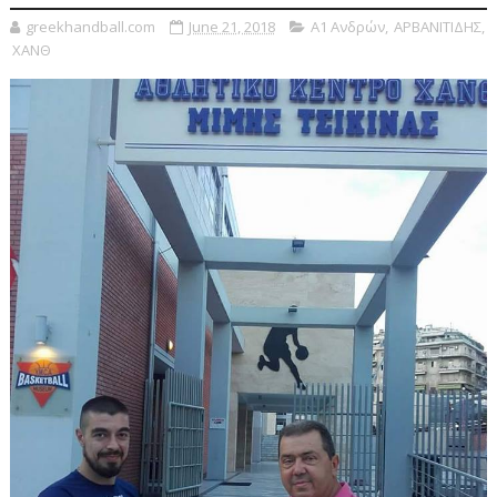
greekhandball.com
June 21, 2018
Α1 Ανδρών
,
ΑΡΒΑΝΙΤΙΔΗΣ
,
ΧΑΝΘ