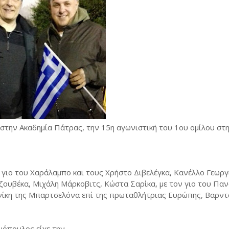
στην Ακαδημία Πάτρας, την 15η αγωνιστική του 1ου ομίλου στ
γιο του Χαράλαμπο και τους Χρήστο Διβελέγκα, Κανέλλο Γεωργ
ουβέκα, Μιχάλη Μάρκοβιτς, Κώστα Σαρίκα, με τον γιο του Παν
η νίκη της Μπαρτσελόνα επί της πρωταθλήτριας Ευρώπης, Βαρν
νόπουλος είχε την