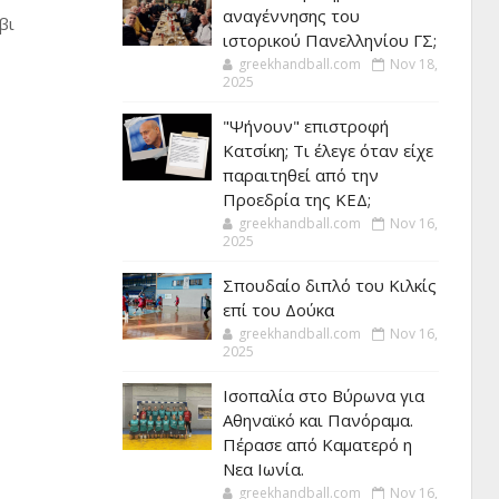
αναγέννησης του
βι
ιστορικού Πανελληνίου ΓΣ;
greekhandball.com
Nov 18,
2025
"Ψήνουν" επιστροφή
Κατσίκη; Τι έλεγε όταν είχε
παραιτηθεί από την
Προεδρία της ΚΕΔ;
greekhandball.com
Nov 16,
2025
Σπουδαίο διπλό του Κιλκίς
επί του Δούκα
greekhandball.com
Nov 16,
2025
Ισοπαλία στο Βύρωνα για
Αθηναϊκό και Πανόραμα.
Πέρασε από Καματερό η
Νεα Ιωνία.
greekhandball.com
Nov 16,