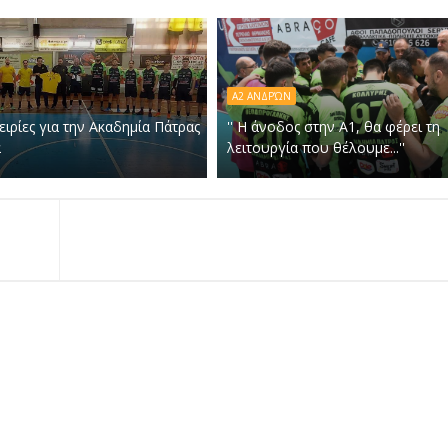
Α2 ΑΝΔΡΏΝ
ειρίες για την Ακαδημία Πάτρας
'' Η άνοδος στην Α1, θα φέρει τη
α
λειτουργία που θέλουμε...''