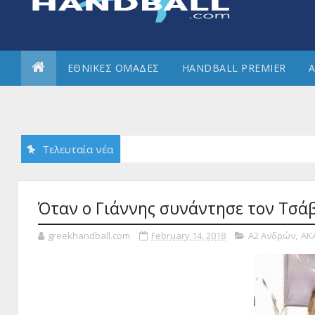
ΕΘΝΙΚΕΣ ΟΜΑΔΕΣ
HANDBALL PREMIER
Α
Τελευταία νέα
Όταν ο Γιάννης συνάντησε τον Τσά
greekhandball.com
February 14, 2018
Α2 Ανδρών
,
ΑΚ