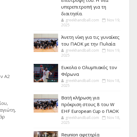
επιστροφή του. Η νέα
υπερεπιτροπή για τη
διαιτησία.
greekhandball.com
Nov 19,
2025
Άνετη νίκη για τις γυναίκες
του ΠΑΟΚ με την Πυλαία
greekhandball.com
Nov 19,
2025
Ευκολα ο Ολυμπιακός τον
Φέρωνα
ην Α2
greekhandball.com
Nov 18,
2025
Βατή κλήρωση για
ίου,
πρόκριση στους 8 του W
αγιώτη,
EHF European Cup ο ΠΑΟΚ
τάρ
greekhandball.com
Nov 18,
2025
Reunion αφετηρία