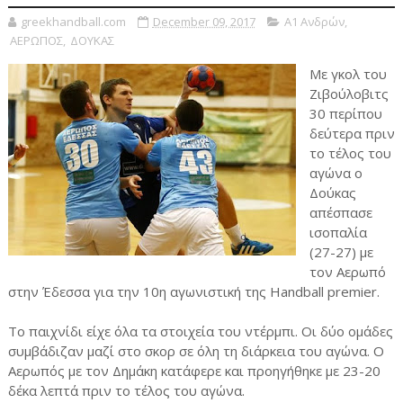
greekhandball.com
December 09, 2017
Α1 Ανδρών
,
ΑΕΡΩΠΟΣ
,
ΔΟΥΚΑΣ
Με γκολ του
Ζιβούλοβιτς
30 περίπου
δεύτερα πριν
το τέλος του
αγώνα ο
Δούκας
απέσπασε
ισοπαλία
(27-27) με
τον Αερωπό
στην Έδεσσα για την 10η αγωνιστική της Handball premier.
Το παιχνίδι είχε όλα τα στοιχεία του ντέρμπι. Οι δύο ομάδες
συμβάδιζαν μαζί στο σκορ σε όλη τη διάρκεια του αγώνα. Ο
Αερωπός με τον Δημάκη κατάφερε και προηγήθηκε με 23-20
δέκα λεπτά πριν το τέλος του αγώνα.