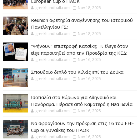
European Cup ο ΠΑΟΚ
greekhandball.com
Nov 18, 2025
Reunion αφετηρία αναγέννησης του ιστορικού
Πανελληνίου ΓΣ;
greekhandball.com
Nov 18, 2025
"Ψήνουν" επιστροφή Κατσίκη; Τι έλεγε όταν
είχε παραιτηθεί από την Προεδρία της ΚΕΔ;
greekhandball.com
Nov 16, 2025
Σπουδαίο διπλό του Κιλκίς επί του Δούκα
greekhandball.com
Nov 16, 2025
Ισοπαλία στο Βύρωνα για Αθηναϊκό και
Πανόραμα. Πέρασε από Καματερό η Νεα Ιωνία.
greekhandball.com
Nov 16, 2025
Να σφραγίσουν την πρόκριση στις 16 του EHF
Cup οι γυναίκες του ΠΑΟΚ
greekhandball.com
Nov 16, 2025