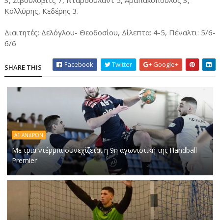
3, Ζιβούλοβιτς 7, Νταρσουλάντ 5, Αραπακόπουλος 3,
Κολλύρης, Κεδέρης 3.
Διαιτητές: Δελόγλου- Θεοδοσίου, Δίλεπτα: 4-5, Πέναλτι: 5/6-
6/6
Facebook
Twitter
Google+
SHARE THIS
A1 ΑΝΔΡΏΝ
Με τρια ντέρμπι συνεχίζεται η 9η αγωνιστική της Handball
Premier