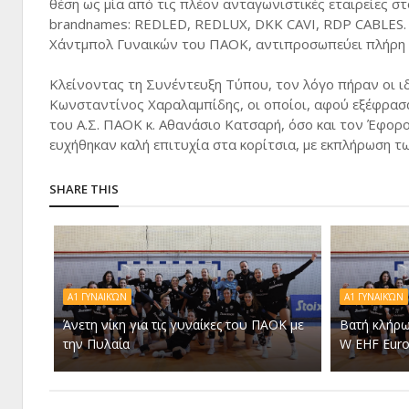
θέση ως μία από τις πλέον ανταγωνιστικές εταιρείες σ
brandnames: REDLED, REDLUX, DKK CAVI, RDP CABLES. 
Χάντμπολ Γυναικών του ΠΑΟΚ, αντιπροσωπεύει πλήρη 
Κλείνοντας τη Συνέντευξη Τύπου, τον λόγο πήραν οι ιδρ
Κωνσταντίνος Χαραλαμπίδης, οι οποίοι, αφού εξέφρασ
του Α.Σ. ΠΑΟΚ κ. Αθανάσιο Κατσαρή, όσο και τον Έφορο
ευχήθηκαν καλή επιτυχία στα κορίτσια, με εκπλήρωση τ
SHARE THIS
Α1 ΓΥΝΑΙΚΏΝ
Α1 ΓΥΝΑΙΚΏΝ
Άνετη νίκη για τις γυναίκες του ΠΑΟΚ με
Βατή κλήρω
την Πυλαία
W EHF Eur