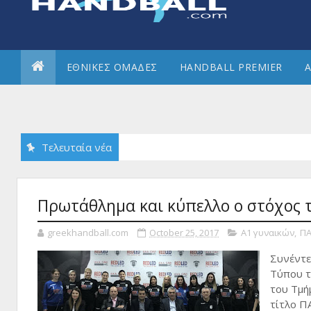
ΕΘΝΙΚΕΣ ΟΜΑΔΕΣ
HANDBALL PREMIER
Α
Τελευταία νέα
Πρωτάθλημα και κύπελλο ο στόχος 
greekhandball.com
October 25, 2017
Α1 γυναικών
,
ΠΑ
Συνέντε
Τύπου τ
του Τμή
τίτλο Π