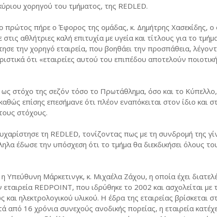
 κύριου χορηγού του τμήματος, της REDLED.
ο πρώτος πήρε ο Έφορος της ομάδας, κ. Δημήτρης Χασεκίδης, ο
 στις αθλήτριες καλή επιτυχία με υγεία και τίτλους για το τμήμ
τησε την χορηγό εταιρεία, που βοηθάει την προσπάθεια, λέγον
ριστικά ότι «εταιρείες αυτού του επιπέδου αποτελούν ποιοτικ
 ως στόχο της σεζόν τόσο το Πρωτάθλημα, όσο και το Κύπελλο
αθώς επίσης επεσήμανε ότι πλέον εναπόκειται στον ίδιο και στ
τους στόχους.
ευχαρίστησε τη REDLED, τονίζοντας πως με τη συνδρομή της γί
ηλα έδωσε την υπόσχεση ότι το τμήμα θα διεκδικήσει όλους το
η Υπεύθυνη Μάρκετινγκ, κ. Μιχαέλα Ζάχου, η οποία έχει διατελ
εταιρεία REDPOINT, που ιδρύθηκε το 2002 και ασχολείται με 
και ηλεκτρολογικού υλικού. Η έδρα της εταιρείας βρίσκεται στ
τά από 16 χρόνια συνεχούς ανοδικής πορείας, η εταιρεία κατέχε