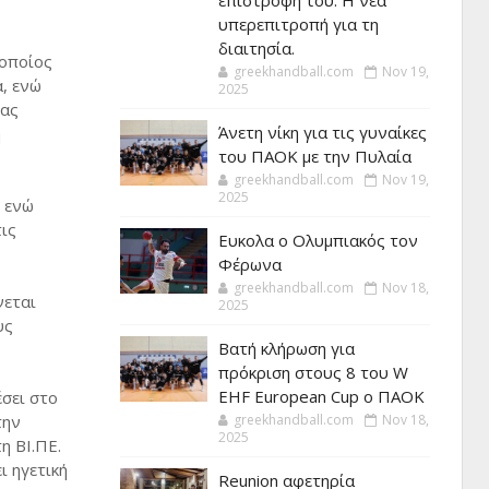
επιστροφή του. Η νέα
υπερεπιτροπή για τη
διαιτησία.
 οποίος
greekhandball.com
Nov 19,
α, ενώ
2025
τας
Άνετη νίκη για τις γυναίκες
ή
του ΠΑΟΚ με την Πυλαία
greekhandball.com
Nov 19,
2025
, ενώ
ις
Ευκολα ο Ολυμπιακός τον
Φέρωνα
greekhandball.com
Nov 18,
νεται
2025
υς
Βατή κλήρωση για
πρόκριση στους 8 του W
EHF European Cup ο ΠΑΟΚ
έσει στο
την
greekhandball.com
Nov 18,
2025
η ΒΙ.ΠΕ.
ι ηγετική
Reunion αφετηρία