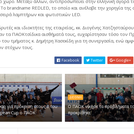
το χώρο. Μεταξύ άλλων, αντιπροσωπεύει στην ελληνική αγορά τ
To brandname REDLED, το οποίο και ανέλαβε την χορηγία της
σειρά λαμπτήρων και φωτιστικών LED.
υτές και ιδιοκτήτες της εταιρείας, κκ. Διογένης Χατζησταύρου
αν τα ΠΑΟΚτσίδικα αισθήματά τους, ευχαρίστησαν τόσο τον Π
 του τμήματος κ. Δημήτρη Χασεκίδη για τη συνεργασία, ενώ αμφ
ων στόχων τους.
Facebook
Twitter
Google+
ΔΙΕΘΝΗ
ση για πρόκριση στους 8 του
Ο ΠΑΟΚ νίκησε τα προβλήματα το
opean Cup ο ΠΑΟΚ
προκρίθηκε