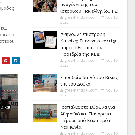
α
αναγέννησης του
 ομάδος
ιστορικού Πανελληνίου ΓΣ;
greekhandball.com
Nov 18,
2025
 και
"Ψήνουν" επιστροφή
ρόεδρο
Κατσίκη; Τι έλεγε όταν είχε
ότεροι
παραιτηθεί από την
Προεδρία της ΚΕΔ;
greekhandball.com
Nov 16,
2025
Σπουδαίο διπλό του Κιλκίς
επί του Δούκα
greekhandball.com
Nov 16,
2025
Ισοπαλία στο Βύρωνα για
υ και
Αθηναϊκό και Πανόραμα.
Πέρασε από Καματερό η
Νεα Ιωνία.
greekhandball.com
Nov 16,