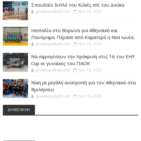
Σπουδαίο διπλό του Κιλκίς επί του Δούκα
greekhandball.com
Nov 16, 2025
Ισοπαλία στο Βύρωνα για Αθηναϊκό και
Πανόραμα. Πέρασε από Καματερό η Νεα Ιωνία.
greekhandball.com
Nov 16, 2025
Να σφραγίσουν την πρόκριση στις 16 του EHF
Cup οι γυναίκες του ΠΑΟΚ
greekhandball.com
Nov 16, 2025
Νίκη με μεγάλη ανατροπή για τον Αθηναϊκό στα
Βριλήσσια
greekhandball.com
Nov 16, 2025
ΔΗΜΟΦΙΛΗ