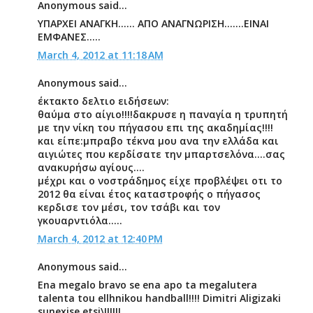
Anonymous said...
ΥΠΑΡΧΕΙ ΑΝΑΓΚΗ...... ΑΠΟ ΑΝΑΓΝΩΡΙΣΗ.......ΕΙΝΑΙ
ΕΜΦΑΝΕΣ.....
March 4, 2012 at 11:18 AM
Anonymous said...
έκτακτο δελτιο ειδήσεων:
θαύμα στο αίγιο!!!!δακρυσε η παναγία η τρυπητή
με την νίκη του πήγασου επι της ακαδημίας!!!!
και είπε:μπραβο τέκνα μου ανα την ελλάδα και
αιγιώτες που κερδίσατε την μπαρτσελόνα....σας
ανακυρήσω αγίους....
μέχρι και ο νοστράδημος είχε προβλέψει οτι το
2012 θα είναι έτος καταστροφής ο πήγασος
κερδισε τον μέσι, τον τσάβι και τον
γκουαρντιόλα.....
March 4, 2012 at 12:40 PM
Anonymous said...
Ena megalo bravo se ena apo ta megalutera
talenta tou ellhnikou handball!!!! Dimitri Aligizaki
sunexise etsi\!!!!!!