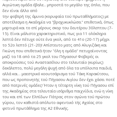
Αιγιώτικη ομάδα έβαλε... μπροστά το μεγάλο της όπλο, που
δεν είναι άλλο από
την φοβερή της άμυνα (κορυφαία τού πρωταθλήματος) με
αποτέλεσμα η Ακαδημία να "βραχυκυκλώσει" επιθετικά, όπως
μαρτυρά και το επί μέρους σκορ του δευτέρου 30λεπτου (7-
15). Είναι μάλιστα χαρακτηριστικό, πως για 11 ολόκληρα
λεπτά δεν πέτυχε ούτε ένα γκολ, από το 41ο (20-17) μέχρι
το 52ο λεπτό (21-20)! Απίστευτο ματς από Αλυγιζάκη και
Γκιώνη που επιθετικά ήταν "όλη η ομάδα" πετυχαίνοντας
μαζί τα 18 από τα 25 γκολ του Πήγασου! Φοβερές οι
αποκρούσεις τού Αναστασέλου στο τελευταίο (κυρίως)
δεκάλεπτο, πολύ μεγάλη ψυχή από όλα τα υπόλοιπα παιδιά,
αλλά και… μαεστρικό κοουτσάρισμα τού Τάκη Καρακίτσου,
που ως προπονητής τού Πήγασου Αιγίου δεν έχει χάσει ποτέ
από πατρινές ομάδες! Ήταν η τέταρτη νίκη τού Πήγασου επί
της Ακαδημίας στα τελευταία ισάριθμα παιχνίδια, ενώ η νίκη
του και επί των Ελπίδων Πάτρας στον αγώνα τού πρώτου
γύρου, τον καθιστά απόλυτο αφεντικό τής Αχαΐας στο
φετινό πρωτάθλημα της Α2 Εθνικής.