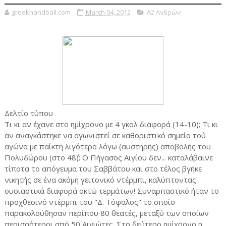
greekhandball.com
March 04, 2012
Α2 Ανδρών
Δελτίο τύπου
Τι κι αν έχανε στο ημίχρονο με 4 γκολ διαφορά (14-10); Τι κι
αν αναγκάστηκε να αγωνιστεί σε καθοριστικό σημείο τού
αγώνα με παίκτη λιγότερο λόγω (αυστηρής) αποβολής του
Πολυδώρου (στο 48΄); Ο Πήγασος Αιγίου δεν... καταλάβαινε
τίποτα το απόγευμα του Σαββάτου και στο τέλος βγήκε
νικητής σε ένα ακόμη γειτονικό ντέρμπι, καλύπτοντας
ουσιαστικά διαφορά οκτώ τερμάτων! Συναρπαστικό ήταν το
προχθεσινό ντέρμπι του "Δ. Τόφαλος" το οποίο
παρακολούθησαν περίπου 80 θεατές, μεταξύ των οποίων
περισσότεροι από 50 Αιγιώτες. Στο δεύτερο ημίχρονο η