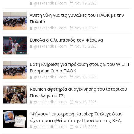
greekhandball.com
Nov 19, 2025
Άνετη νίκη για τις γυναίκες του ΠΑΟΚ με την
Πυλαία
greekhandball.com
Nov 19, 2025
Ευκολα ο Ολυμπιακός τον Φέρωνα
greekhandball.com
Nov 18, 2025
Βατή κλήρωση για πρόκριση στους 8 του W EHF
European Cup ο ΠΑΟΚ
greekhandball.com
Nov 18, 2025
Reunion αφετηρία αναγέννησης του ιστορικού
Πανελληνίου ΓΣ;
greekhandball.com
Nov 18, 2025
"Ψήνουν" επιστροφή Κατσίκη; Τι έλεγε όταν
είχε παραιτηθεί από την Προεδρία της ΚΕΔ;
greekhandball.com
Nov 16, 2025