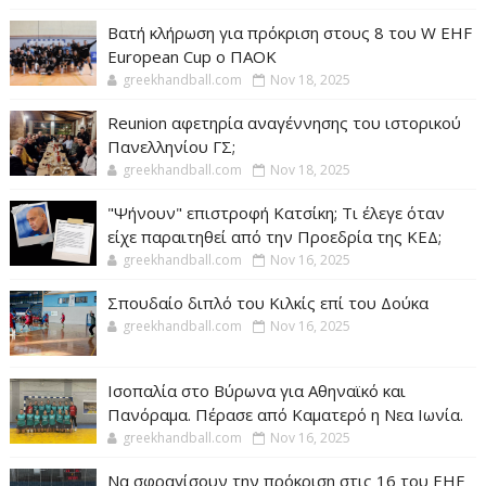
Βατή κλήρωση για πρόκριση στους 8 του W EHF
European Cup ο ΠΑΟΚ
greekhandball.com
Nov 18, 2025
Reunion αφετηρία αναγέννησης του ιστορικού
Πανελληνίου ΓΣ;
greekhandball.com
Nov 18, 2025
"Ψήνουν" επιστροφή Κατσίκη; Τι έλεγε όταν
είχε παραιτηθεί από την Προεδρία της ΚΕΔ;
greekhandball.com
Nov 16, 2025
Σπουδαίο διπλό του Κιλκίς επί του Δούκα
greekhandball.com
Nov 16, 2025
Ισοπαλία στο Βύρωνα για Αθηναϊκό και
Πανόραμα. Πέρασε από Καματερό η Νεα Ιωνία.
greekhandball.com
Nov 16, 2025
Να σφραγίσουν την πρόκριση στις 16 του EHF