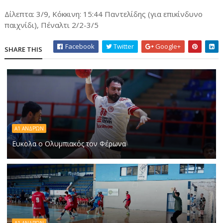
Δίλεπτα: 3/9, Κόκκινη: 15:44 Παντελίδης (για επικίνδυνο
παιχνίδι), Πέναλτι 2/2-3/5
Facebook
Twitter
Google+
SHARE THIS
Α1 ΑΝΔΡΏΝ
Ευκολα ο Ολυμπιακός τον Φέρωνα