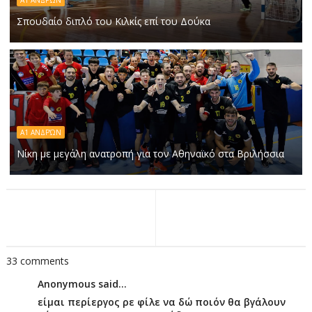
Α1 ΑΝΔΡΏΝ
Σπουδαίο διπλό του Κιλκίς επί του Δούκα
Α1 ΑΝΔΡΏΝ
Νίκη με μεγάλη ανατροπή για τον Αθηναϊκό στα Βριλήσσια
33 comments
Anonymous said...
είμαι περίεργος ρε φίλε να δώ ποιόν θα βγάλουν