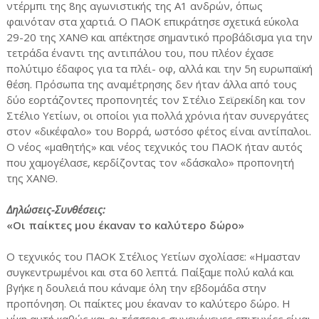
ντέρμπι της 8ης αγωνιστικής της Α1 ανδρών, όπως
φαινόταν στα χαρτιά. Ο ΠΑΟΚ επικράτησε σχετικά εύκολα
29-20 της ΧΑΝΘ και απέκτησε σημαντικό προβάδισμα για την
τετράδα έναντι της αντιπάλου του, που πλέον έχασε
πολύτιμο έδαφος για τα πλέι- οφ, αλλά και την 5η ευρωπαϊκή
θέση. Πρόσωπα της αναμέτρησης δεν ήταν άλλα από τους
δύο εορτάζοντες προπονητές τον Στέλιο Σεϊρεκίδη και τον
Στέλιο Υετίων, οι οποίοι για πολλά χρόνια ήταν συνεργάτες
στον «δικέφαλο» του Βορρά, ωστόσο φέτος είναι αντίπαλοι.
Ο νέος «μαθητής» και νέος τεχνικός του ΠΑΟΚ ήταν αυτός
που χαμογέλασε, κερδίζοντας τον «δάσκαλο» προπονητή
της ΧΑΝΘ.
Δηλώσεις-Συνθέσεις:
«Οι παίκτες μου έκαναν το καλύτερο δώρο»
Ο τεχνικός του ΠΑΟΚ Στέλιος Υετίων σχολίασε: «Ημασταν
συγκεντρωμένοι και στα 60 λεπτά. Παίξαμε πολύ καλά και
βγήκε η δουλειά που κάναμε όλη την εβδομάδα στην
προπόνηση. Οι παίκτες μου έκαναν το καλύτερο δώρο. Η