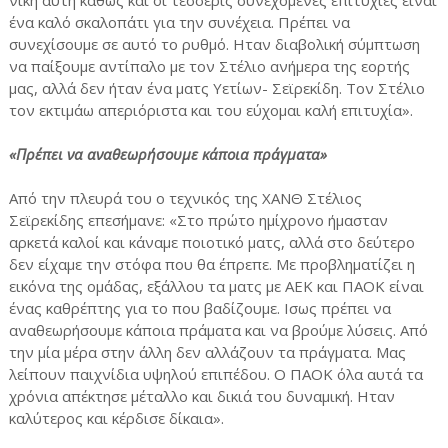
νίκη αυτή καθώς και οι τέσσερις συνεχόμενες επιτυχίες είναι
ένα καλό σκαλοπάτι για την συνέχεια. Πρέπει να
συνεχίσουμε σε αυτό το ρυθμό. Ηταν διαβολική σύμπτωση
να παίξουμε αντίπαλο με τον Στέλιο ανήμερα της εορτής
μας, αλλά δεν ήταν ένα ματς Υετίων- Σεϊρεκίδη. Τον Στέλιο
τον εκτιμάω απεριόριστα και του εύχομαι καλή επιτυχία».
«Πρέπει να αναθεωρήσουμε κάποια πράγματα»
Από την πλευρά του ο τεχνικός της ΧΑΝΘ Στέλιος
Σεϊρεκίδης επεσήμανε: «Στο πρώτο ημίχρονο ήμασταν
αρκετά καλοί και κάναμε ποιοτικό ματς, αλλά στο δεύτερο
δεν είχαμε την στόφα που θα έπρεπε. Με προβληματίζει η
εικόνα της ομάδας, εξάλλου τα ματς με ΑΕΚ και ΠΑΟΚ είναι
ένας καθρέπτης για το που βαδίζουμε. Ισως πρέπει να
αναθεωρήσουμε κάποια πράματα και να βρούμε λύσεις. Από
την μία μέρα στην άλλη δεν αλλάζουν τα πράγματα. Μας
λείπουν παιχνίδια υψηλού επιπέδου. Ο ΠΑΟΚ όλα αυτά τα
χρόνια απέκτησε μέταλλο και δικιά του δυναμική. Ηταν
καλύτερος και κέρδισε δίκαια».