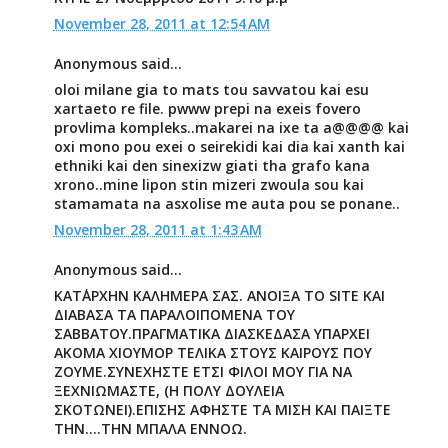
November 28, 2011 at 12:54 AM
Anonymous said...
oloi milane gia to mats tou savvatou kai esu
xartaeto re file. pwww prepi na exeis fovero
provlima kompleks..makarei na ixe ta a@@@@ kai
oxi mono pou exei o seirekidi kai dia kai xanth kai
ethniki kai den sinexizw giati tha grafo kana
xrono..mine lipon stin mizeri zwoula sou kai
stamamata na asxolise me auta pou se ponane..
November 28, 2011 at 1:43 AM
Anonymous said...
ΚΑΤ΄ΑΡΧΗΝ ΚΑΛΗΜΕΡΑ ΣΑΣ. ΑΝΟΙΞΑ ΤΟ SITE ΚΑΙ
ΔΙΑΒΑΣΑ ΤΑ ΠΑΡΑΛΟΙΠΟΜΕΝΑ ΤΟΥ
ΣΑΒΒΑΤΟΥ.ΠΡΑΓΜΑΤΙΚΑ ΔΙΑΣΚΕΔΑΣΑ ΥΠΑΡΧΕΙ
ΑΚΟΜΑ ΧΙΟΥΜΟΡ ΤΕΛΙΚΑ ΣΤΟΥΣ ΚΑΙΡΟΥΣ ΠΟΥ
ΖΟΥΜΕ.ΣΥΝΕΧΗΣΤΕ ΕΤΣΙ ΦΙΛΟΙ ΜΟΥ ΓΙΑ ΝΑ
ΞΕΧΝΙΩΜΑΣΤΕ, (Η ΠΟΛΥ ΔΟΥΛΕΙΑ
ΣΚΟΤΩΝΕΙ).ΕΠΙΣΗΣ ΑΦΗΣΤΕ ΤΑ ΜΙΣΗ ΚΑΙ ΠΑΙΞΤΕ
ΤΗΝ....ΤΗΝ ΜΠΑΛΑ ΕΝΝΟΩ.