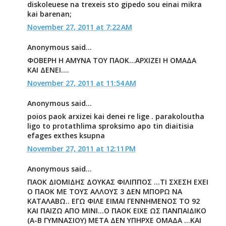
diskoleuese na trexeis sto gipedo sou einai mikra
kai barenan;
November 27, 2011 at 7:22 AM
Anonymous said...
ΦΟΒΕΡΗ Η ΑΜΥΝΑ ΤΟΥ ΠΑΟΚ...ΑΡΧΙΖΕΙ Η ΟΜΑΔΑ
ΚΑΙ ΔΕΝΕΙ....
November 27, 2011 at 11:54 AM
Anonymous said...
poios paok arxizei kai denei re lige . parakoloutha
ligo to protathlima sproksimo apo tin diaitisia
efages exthes ksupna
November 27, 2011 at 12:11 PM
Anonymous said...
ΠΑΟΚ ΔΙΟΜΙΔΗΣ ΔΟΥΚΑΣ ΦΙΛΙΠΠΟΣ ...ΤΙ ΣΧΕΣΗ ΕΧΕΙ
Ο ΠΑΟΚ ΜΕ ΤΟΥΣ ΑΛΛΟΥΣ 3 ΔΕΝ ΜΠΟΡΩ ΝΑ
ΚΑΤΑΛΑΒΩ.. ΕΓΩ ΦΙΛΕ ΕΙΜΑΙ ΓΕΝΝΗΜΕΝΟΣ ΤΟ 92
ΚΑΙ ΠΑΙΖΩ ΑΠΟ ΜΙΝΙ...Ο ΠΑΟΚ ΕΙΧΕ ΩΣ ΠΑΝΠΑΙΔΙΚΟ
(Α-Β ΓΥΜΝΑΣΙΟΥ) ΜΕΤΑ ΔΕΝ ΥΠΗΡΧΕ ΟΜΑΔΑ ...ΚΑΙ