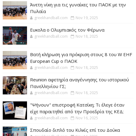
Άνετη νίκη για τις γυναίκες του ΠΑΟΚ με την
Πυλαία
greekhandball.com
Nov 19, 2025
Ευκολα ο Ολυμπιακός τον Φέρωνα
greekhandball.com
Nov 18, 2025
Βατή κλήρωση για πρόκριση στους 8 του W EHF
European Cup ο ΠΑΟΚ
greekhandball.com
Nov 18, 2025
Reunion αφετηρία αναγέννησης του ιστορικού
Πανελληνίου ΓΣ;
greekhandball.com
Nov 18, 2025
"Ψήνουν" επιστροφή Κατσίκη; Τι έλεγε όταν
είχε παραιτηθεί από την Προεδρία της ΚΕΔ;
greekhandball.com
Nov 16, 2025
Σπουδαίο διπλό του Κιλκίς επί του Δούκα