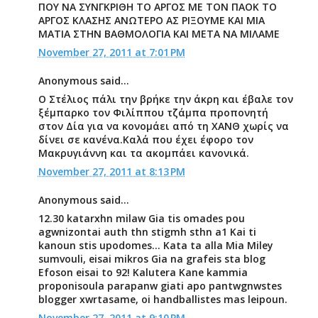
ΠΟΥ ΝΑ ΣΥΝΓΚΡΙΘΗ ΤΟ ΑΡΓΟΣ ΜΕ ΤΟΝ ΠΑΟΚ ΤΟ
ΑΡΓΟΣ ΚΛΑΣΗΣ ΑΝΩΤΕΡΟ ΑΣ ΡΙΞΟΥΜΕ ΚΑΙ ΜΙΑ
ΜΑΤΙΑ ΣΤΗΝ ΒΑΘΜΟΛΟΓΙΑ ΚΑΙ ΜΕΤΑ ΝΑ ΜΙΛΑΜΕ
November 27, 2011 at 7:01 PM
Anonymous said...
Ο Στέλιος πάλι την βρήκε την άκρη και έβαλε τον
ξέμπαρκο τον Φιλίππου τζάμπα προπονητή
στον Δία για να κονομάει από τη ΧΑΝΘ χωρίς να
δίνει σε κανένα.Καλά που έχει έφορο τον
Μακρυγιάννη και τα ακομπάει κανονικά.
November 27, 2011 at 8:13 PM
Anonymous said...
12.30 katarxhn milaw Gia tis omades pou
agwnizontai auth thn stigmh sthn a1 Kai ti
kanoun stis upodomes... Kata ta alla Mia Miley
sumvouli, eisai mikros Gia na grafeis sta blog
Efoson eisai to 92! Kalutera Kane kammia
proponisoula parapanw giati apo pantwgnwstes
blogger xwrtasame, oi handballistes mas leipoun.
November 27, 2011 at 9:10 PM