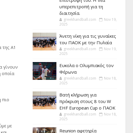
επιστροφή του. Η νέα
υπερεπιτροπή για τη
διαιτησία.
greekhandball.com
Nov 19,
2025
Άνετη νίκη για τις γυναίκες
του ΠΑΟΚ με την Πυλαία
α της Α1
greekhandball.com
Nov 19,
2025
Ευκολα ο Ολυμπιακός τον
α γίνουν
Φέρωνα
η οποία
greekhandball.com
Nov 18,
2025
Βατή κλήρωση για
 πιο
πρόκριση στους 8 του W
EHF European Cup ο ΠΑΟΚ
greekhandball.com
Nov 18,
2025
ύμε με
Reunion αφετηρία
 και