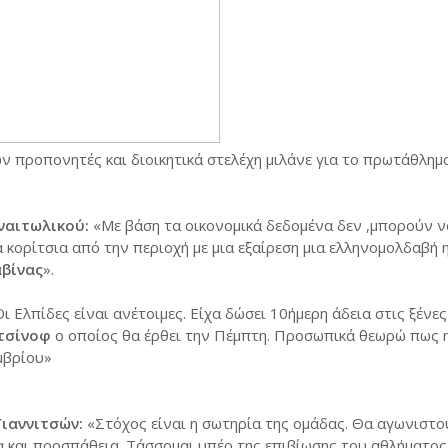
ών προπονητές και διοικητικά στελέχη μιλάνε για το πρωτάθλημ
ναιτωλικού:
«Με βάση τα οικονομικά δεδομένα δεν ,μπορούν ν
κορίτσια από την περιοχή με μια εξαίρεση μια ελληνομολδαβή 
βίνας
».
ι Ελπίδες είναι ανέτοιμες. Είχα δώσει 10ήμερη άδεια στις ξένες
τσίνοφ
ο οποίος θα έρθει την Πέμπτη. Προσωπικά θεωρώ πως η
μβρίου»
ιαννιτσών:
«Στόχος είναι η σωτηρία της ομάδας. Θα αγωνιστο
ια και προσπάθεια. Τάσσομαι υπέρ της επιβίωσης του αθλήματος