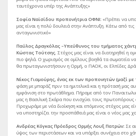
ταυτόχρονα υπέρ της Ανάπτυξης»
Σοφία Ναϊσίδου προπονήτρια ΟΦΝΙ:
«Πρέπει να υποτ
μας είναι η πολύ δουλειά στην Ανάπτυξη. Κάτω από τι
ανταγωνιστικό»
Παύλος Δραγκόλας –Υπεύθυνος του τμήματος χάντ
Κώστας Τούτσης
. Στόχος μας είναι να διατηρηθεί η ο
πιο ψηλά. Ο χωρισμός σε ομίλους βοηθά τα σωματεία ν
θα πρωταγωνιστήσουν η Ορμή, ο ΠΑΟΚ, οι Ελπίδες Δράμ
Νίκος Γιαμούρης, ένας εκ των προπονητών (μαζί με
φάση με μπαράζ πριν τα ημιτελικά και η πρότασή μας αυ
εμφάνιση στο πρωτάθλημα. Πήραμε από τον Παναιτωλι
μας η Βασιλική Σκάρα που ενισχύει τους πρωτοπόρους 
Προχωράμε με νέα διοίκηση και επόμενος στόχος μας εί
να υποστηρίζει την προσπάθειά μας είναι ο νέος μας χ
Ανδρέας Κόγκας Πρόεδρος Ορμής Λουξ Πατρών:
Σε α
ύψος των περιστάσεων και να υπάρξει συνέχεια στο χά