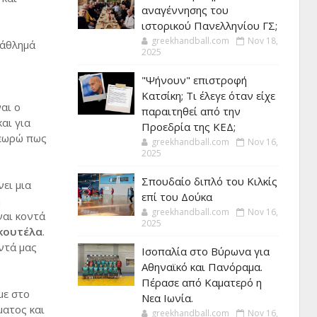
αναγέννησης του
ιστορικού Πανελληνίου ΓΣ;
greekhandball.com
Nov 18,
 άθλημά
2025
"Ψήνουν" επιστροφή
Κατσίκη; Τι έλεγε όταν είχε
αι ο
παραιτηθεί από την
αι για
Προεδρία της ΚΕΔ;
Θεωρώ πως
greekhandball.com
Nov 16,
2025
Σπουδαίο διπλό του Κιλκίς
ει μια
επί του Δούκα
ή
greekhandball.com
Nov 16,
ίναι κοντά
2025
κουτέλα
.
ντά μας
Ισοπαλία στο Βύρωνα για
Αθηναϊκό και Πανόραμα.
Πέρασε από Καματερό η
με στο
Νεα Ιωνία.
ματος και
greekhandball.com
Nov 16,