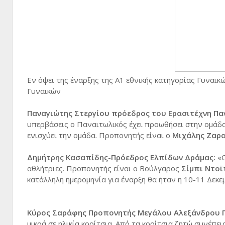
Εν όψει της έναρξης της Α1 εθνικής κατηγορίας Γυναικ
Γυναικών
Παναγιώτης Στεργίου πρόεδρος του Ερασιτέχνη Πα
υπερβάσεις ο Παναιτωλικός έχει προωθήσει στην ομάδα 
ενισχύει την ομάδα. Προπονητής είναι ο
Μιχάλης Ζαρα
Δημήτρης Κασαπίδης-Πρόεδρος Ελπίδων Δράμας:
«Ο
αθλήτριες. Προπονητής είναι ο Βούλγαρος
Σίμπι Ντοϊ
κατάλληλη ημερομηνία για έναρξη θα ήταν η 10-11 Δεκε
Κύρος Σαράφης Προπονητής Μεγάλου Αλεξάνδρου Γ
μικρά σε ηλικία κορίτσια. Από τα κορίτσια ζητώ συνέπε