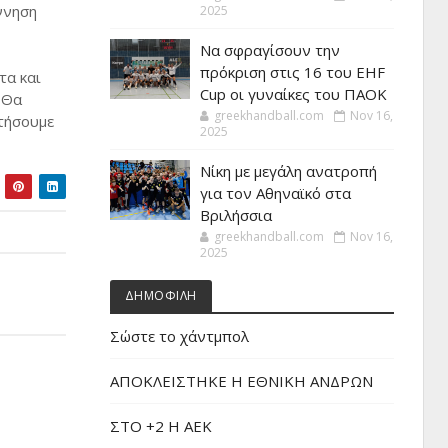
ννηση
2025
Να σφραγίσουν την
πρόκριση στις 16 του EHF
τα και
Cup οι γυναίκες του ΠΑΟΚ
 Θα
greekhandball.com
Nov 16,
ατήσουμε
2025
Νίκη με μεγάλη ανατροπή
για τον Αθηναϊκό στα
Βριλήσσια
greekhandball.com
Nov 16,
2025
ΔΗΜΟΦΙΛΗ
Σώστε το χάντμπολ
ΑΠΟΚΛΕΙΣΤΗΚΕ Η ΕΘΝΙΚΗ ΑΝΔΡΩΝ
ΣΤΟ +2 Η ΑΕΚ