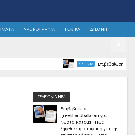
ΗΜΑΤΑ
ΑΡΘΡΟΓΡΑΦΙΑ
ΓΕΝΙΚΑ
ΔΙΕΘΝΗ
Επιβεβαίωση greekhandb
ΔΙΑΙΤΗΣΙΑ
ΤΕΛΕΥΤΑΊΑ ΝΈΑ
Επιβεβαίωση
greekhandball.com για
Κώστα Κατσίκη. Πως
ληφθηκε η απόφαση για την