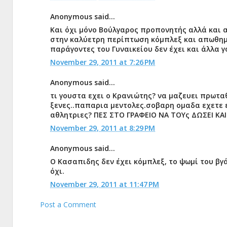
Anonymous said...
Και όχι μόνο Βούλγαρος προπονητής αλλά και 
στην καλύετρη περίπτωση κόμπλεξ και απωθημ
παράγοντες του Γυναικείου δεν έχει και άλλα 
November 29, 2011 at 7:26 PM
Anonymous said...
τι γουστα εχει ο Κρανιώτης? να μαζευει πρωτα
ξενες..παπαρια μεντολες.σοβαρη ομαδα εχετε ε
αθλητριες? ΠΕΣ ΣΤΟ ΓΡΑΦΕΙΟ ΝΑ ΤΟΥς ΔΩΣΕΙ ΚΑ
November 29, 2011 at 8:29 PM
Anonymous said...
Ο Κασαπιδης δεν έχει κόμπλεξ, το ψωμί του βγά
όχι.
November 29, 2011 at 11:47 PM
Post a Comment