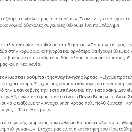
άξουμε τα «θέλω» μας στα «πρέπει». Το κλειδί για να ζήσει το
ς οικονομικά δύσκολες συγκυρίες θέλουμε ένα πρωτάθλημα
μπολ γυναικών του Φιλίππου Βέροιας:
«Προπονητής μας είν
μάδα στην κορυφαία κατηγορία και αργότερα θα έχουμε βλέψεις κ
α επιβιώσουν σε αυτούς τους δύσκολους οικονομικά καιρούς. 
ας και η Νέα Ιωνία»
 τον Κώστα Γρούμπα) τηςΑναγέννησης Άρτας:
«Είχαμε προτείν
τή ισχύει ακόμα. Στόχος μας είναι να κάνουμε μια ικανοποιητικ
κό την
Στάνκοβιτς
την
Τσιομπάνου
και την
Ταταράκη
. Δεν ε
στην Α2, ενώ κοντά μας πάντα είναι η
Πέγκυ Βέμη
και η
Άντα Σ
ναι να φτιάξουμε την Αναγέννηση Άρτας πάλι πολύ δυνατή . Κο
ορηγός « Φέτα Ήπειρος».
υτό το μικρής διάρκειας πρωτάθλημα θα πρέπει όλοι να σταθού
ντμπολ γυναικών. Στόχος μας είναι η κατάκτηση του Πρωταθλή