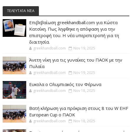
ΤΕΛΕΥΤΑΊΑ ΝΈΑ
Επιβεβαίωση greekhandball.com για Κώστα
Κατσίκη. Πως ληφθηκε η απόφαση για την
επιστροφή του. Η νέα υπερεπιτροπή για τη
διαιτησία.
greekhandball.com
Nov 19, 2025
Άνετη νίκη για τις γυναίκες του ΠΑΟΚ με την
Πυλαία
greekhandball.com
Nov 19, 2025
Ευκολα ο Ολυμπιακός τον Φέρωνα
greekhandball.com
Nov 18, 2025
Βατή κλήρωση για πρόκριση στους 8 του W EHF
European Cup ο ΠΑΟΚ
greekhandball.com
Nov 18, 2025