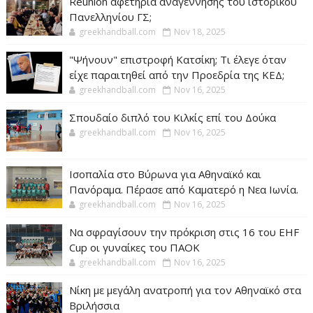
Reunion αφετηρία αναγέννησης του ιστορικού
Πανελληνίου ΓΣ;
greekhandball.com
Nov 18, 2025
"Ψήνουν" επιστροφή Κατσίκη; Τι έλεγε όταν
είχε παραιτηθεί από την Προεδρία της ΚΕΔ;
greekhandball.com
Nov 16, 2025
Σπουδαίο διπλό του Κιλκίς επί του Δούκα
greekhandball.com
Nov 16, 2025
Ισοπαλία στο Βύρωνα για Αθηναϊκό και
Πανόραμα. Πέρασε από Καματερό η Νεα Ιωνία.
greekhandball.com
Nov 16, 2025
Να σφραγίσουν την πρόκριση στις 16 του EHF
Cup οι γυναίκες του ΠΑΟΚ
greekhandball.com
Nov 16, 2025
Νίκη με μεγάλη ανατροπή για τον Αθηναϊκό στα
Βριλήσσια