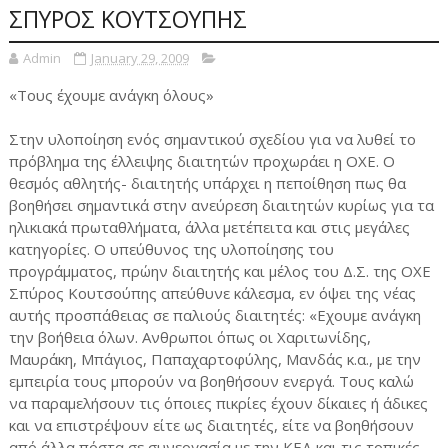
ΣΠΥΡΟΣ ΚΟΥΤΣΟΥΠΗΣ
Admin
January 29, 2009
«Τους έχουμε ανάγκη όλους»
Στην υλοποίηση ενός σημαντικού σχεδίου για να λυθεί το
πρόβλημα της έλλειψης διαιτητών προχωράει η ΟΧΕ. Ο
θεσμός αθλητής- διαιτητής υπάρχει η πεποίθηση πως θα
βοηθήσει σημαντικά στην ανεύρεση διαιτητών κυρίως για τα
ηλικιακά πρωταθλήματα, άλλα μετέπειτα και στις μεγάλες
κατηγορίες. Ο υπεύθυνος της υλοποίησης του
προγράμματος, πρώην διαιτητής και μέλος του Δ.Σ. της ΟΧΕ
Σπύρος Κουτσούπης απεύθυνε κάλεσμα, εν όψει της νέας
αυτής προσπάθειας σε παλιούς διαιτητές: «Εχουμε ανάγκη
την βοήθεια όλων. Ανθρωποι όπως οι Χαριτωνίδης,
Μαυράκη, Μπάγιος, Παπαχαρτοφύλης, Μανδάς κ.α., με την
εμπειρία τους μπορούν να βοηθήσουν ενεργά. Τους καλώ
να παραμελήσουν τις όποιες πικρίες έχουν δίκαιες ή άδικες
και να επιστρέψουν είτε ως διαιτητές, είτε να βοηθήσουν
από άλλα πόστα σε συνεργασία με την ΚΕΔ και τις τοπικές