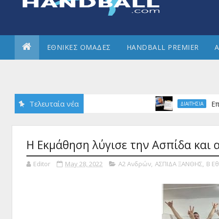
ΕΘΝΙΚΕΣ ΟΜΑΔΕΣ
HANDBALL PREMIER
Α
Τελευταία νέα
Επιβεβαίωσ
ΔΙΑΙΤΗΣΙΑ
Η Εκμάθηση λύγισε την Ασπίδα και 
Editor
May 28, 2022
Α2 Ανδρών
,
ΑΣΠΙΔΑ ΞΑΝΘΗΣ
,
Β Εθ