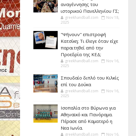
αναγέννησης του
ιστορικού Πανελληνίου ΓΣ;
greekhandball.com
Nov 18,
2025
"Ψήνουν" επιστροφή
Κατσίκη; Τι έλεγε όταν είχε
παραιτηθεί από την
Προεδρία της ΚΕΔ;
greekhandball.com
Nov 16,
2025
Σπουδαίο διπλό του Κιλκίς
επί του Δούκα
greekhandball.com
Nov 16,
2025
Ισοπαλία στο Βύρωνα για
Αθηναϊκό και Πανόραμα.
Πέρασε από Καματερό η
Νεα Ιωνία.
greekhandball.com
Nov 16,