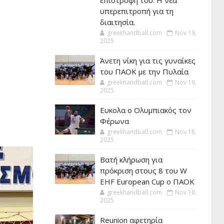
επιστροφή του. Η νέα
υπερεπιτροπή για τη
διαιτησία.
greekhandball.com
Nov 19,
2025
Άνετη νίκη για τις γυναίκες
του ΠΑΟΚ με την Πυλαία
greekhandball.com
Nov 19,
2025
Ευκολα ο Ολυμπιακός τον
Φέρωνα
greekhandball.com
Nov 18,
2025
Βατή κλήρωση για
πρόκριση στους 8 του W
EHF European Cup ο ΠΑΟΚ
greekhandball.com
Nov 18,
2025
Reunion αφετηρία