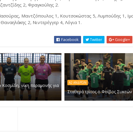
ζαντζίδης 2, Φραγκούλης 2.
Μασούρας, Μαντζόπουλος 1, Κουτσοκώστας 5, Λυμπούδης 1, Ιμσ
 Θαναηλάκης 2, Νιντερέγγερ 4, Λόγια 1.
Facebook
Twitter
Google+
Α2 ΑΝΔΡΏΝ
 Κοσμίδη, νίκη παραμονής για
Σταθερά τρίτος ο Φοίβος Συκεών