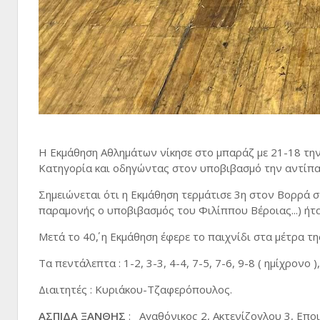
Η Εκμάθηση Αθλημάτων νίκησε στο μπαράζ με 21-18 την
Κατηγορία και οδηγώντας στον υποβιβασμό την αντίπα
Σημειώνεται ότι η Εκμάθηση τερμάτισε 3η στον Βορρά στ
παραμονής ο υποβιβασμός του Φιλίππου Βέροιας...) ήτα
Μετά το 40΄, η Εκμάθηση έφερε το παιχνίδι στα μέτρα τ
Τα πεντάλεπτα : 1-2, 3-3, 4-4, 7-5, 7-6, 9-8 ( ημίχρονο 
Διαιτητές : Κυριάκου-Τζαφερόπουλος.
ΑΣΠΙΔΑ ΞΑΝΘΗΣ
: Αγαθόνικος 2, Ακτενίζογλου 3, Επο