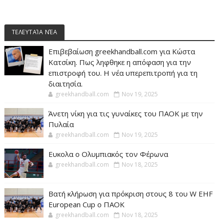
ΤΕΛΕΥΤΑΊΑ ΝΈΑ
Επιβεβαίωση greekhandball.com για Κώστα
Κατσίκη. Πως ληφθηκε η απόφαση για την
επιστροφή του. Η νέα υπερεπιτροπή για τη
διαιτησία.
greekhandball.com
Nov 19, 2025
Άνετη νίκη για τις γυναίκες του ΠΑΟΚ με την
Πυλαία
greekhandball.com
Nov 19, 2025
Ευκολα ο Ολυμπιακός τον Φέρωνα
greekhandball.com
Nov 18, 2025
Βατή κλήρωση για πρόκριση στους 8 του W EHF
European Cup ο ΠΑΟΚ
greekhandball.com
Nov 18, 2025