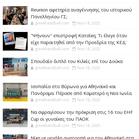
Reunion αφετηρία αναγέννησης του ιστορικού
Πανελληνίου ΓΣ;
greekhandball.com
Nov 18, 2025
"Ψήνουν" επιστροφή Κατσίκη; Τι έλεγε όταν
είχε παραιτηθεί από την Προεδρία της ΚΕΔ;
greekhandball.com
Nov 16, 2025
Σπουδαίο διπλό του Κιλκίς επί του Δούκα
greekhandball.com
Nov 16, 2025
Ισοπαλία στο Βύρωνα για Αθηναϊκό και
Πανόραμα. Πέρασε από Καματερό η Νεα Ιωνία.
greekhandball.com
Nov 16, 2025
Να σφραγίσουν την πρόκριση στις 16 του EHF
Cup οι γυναίκες του ΠΑΟΚ
greekhandball.com
Nov 16, 2025
Νίκη με μεγάλη ανατροπή για τον Αθηναϊκό στα