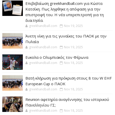
Επιβεβαίωση greekhandball.com για Κώστα
Κατσίκη. Πως ληφθηκε η απόφαση για την
επιστροφή του. Η νέα υπερεπιτροπή για τη
διαιτησία.
greekhandball.com
Nov 19, 2025
Άνετη νίκη για τις γυναίκες του ΠΑΟΚ με την
Πυλαία
greekhandball.com
Nov 19, 2025
Ευκολα ο Ολυμπιακός τον Φέρωνα
greekhandball.com
Nov 18, 2025
Βατή κλήρωση για πρόκριση στους 8 του W EHF
European Cup ο ΠΑΟΚ
greekhandball.com
Nov 18, 2025
Reunion αφετηρία αναγέννησης του ιστορικού
Πανελληνίου ΓΣ;
greekhandball.com
Nov 18, 2025