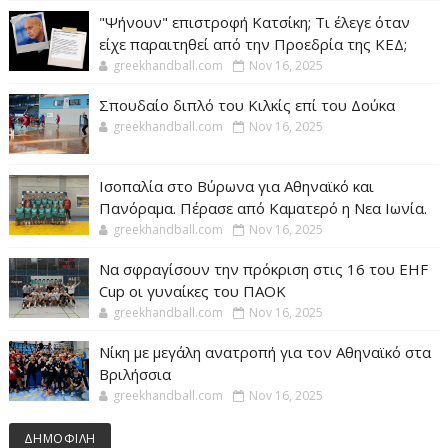
"Ψήνουν" επιστροφή Κατσίκη; Τι έλεγε όταν
είχε παραιτηθεί από την Προεδρία της ΚΕΔ;
greekhandball.com
Nov 16, 2025
Σπουδαίο διπλό του Κιλκίς επί του Δούκα
greekhandball.com
Nov 16, 2025
Ισοπαλία στο Βύρωνα για Αθηναϊκό και
Πανόραμα. Πέρασε από Καματερό η Νεα Ιωνία.
greekhandball.com
Nov 16, 2025
Να σφραγίσουν την πρόκριση στις 16 του EHF
Cup οι γυναίκες του ΠΑΟΚ
greekhandball.com
Nov 16, 2025
Νίκη με μεγάλη ανατροπή για τον Αθηναϊκό στα
Βριλήσσια
greekhandball.com
Nov 16, 2025
ΔΗΜΟΦΙΛΗ