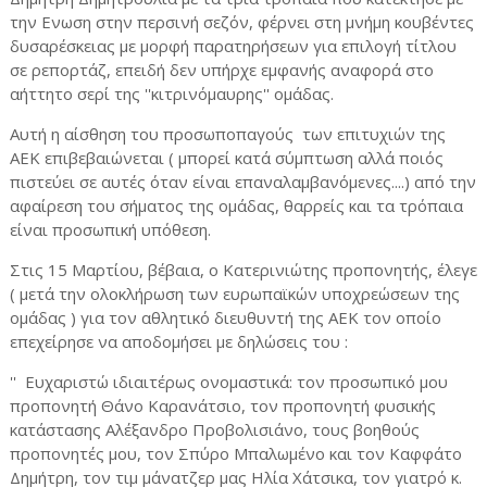
την Ενωση στην περσινή σεζόν, φέρνει στη μνήμη κουβέντες
δυσαρέσκειας με μορφή παρατηρήσεων για επιλογή τίτλου
σε ρεπορτάζ, επειδή δεν υπήρχε εμφανής αναφορά στο
αήττητο σερί της ''κιτρινόμαυρης'' ομάδας.
Αυτή η αίσθηση του προσωποπαγούς των επιτυχιών της
ΑΕΚ επιβεβαιώνεται ( μπορεί κατά σύμπτωση αλλά ποιός
πιστεύει σε αυτές όταν είναι επαναλαμβανόμενες....) από την
αφαίρεση του σήματος της ομάδας, θαρρείς και τα τρόπαια
είναι προσωπική υπόθεση.
Στις 15 Μαρτίου, βέβαια, ο Κατερινιώτης προπονητής, έλεγε
( μετά την ολοκλήρωση των ευρωπαϊκών υποχρεώσεων της
ομάδας ) για τον αθλητικό διευθυντή της ΑΕΚ τον οποίο
επεχείρησε να αποδομήσει με δηλώσεις του :
'' Ευχαριστώ ιδιαιτέρως ονομαστικά: τον προσωπικό μου
προπονητή Θάνο Καρανάτσιο, τον προπονητή φυσικής
κατάστασης Αλέξανδρο Προβολισιάνο, τους βοηθούς
προπονητές μου, τον Σπύρο Μπαλωμένο και τον Καφφάτο
Δημήτρη, τον τιμ μάνατζερ μας Ηλία Χάτσικα, τον γιατρό κ.