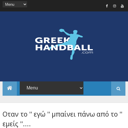
Οταν το '' εγώ '' μπαίνει πάνω από το ''
εμείς ''....