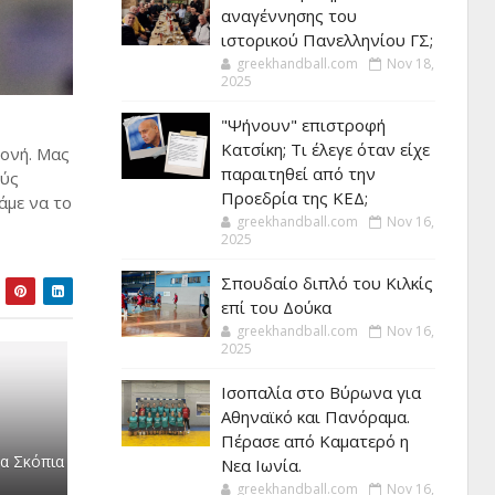
αναγέννησης του
ιστορικού Πανελληνίου ΓΣ;
greekhandball.com
Nov 18,
2025
"Ψήνουν" επιστροφή
Κατσίκη; Τι έλεγε όταν είχε
μονή. Μας
παραιτηθεί από την
ούς
Προεδρία της ΚΕΔ;
άμε να το
greekhandball.com
Nov 16,
2025
Σπουδαίο διπλό του Κιλκίς
επί του Δούκα
greekhandball.com
Nov 16,
2025
Ισοπαλία στο Βύρωνα για
Αθηναϊκό και Πανόραμα.
Πέρασε από Καματερό η
τα Σκόπια
Νεα Ιωνία.
greekhandball.com
Nov 16,