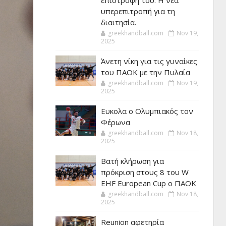
επιστροφή του. Η νέα
υπερεπιτροπή για τη
διαιτησία.
greekhandball.com
Nov 19,
2025
Άνετη νίκη για τις γυναίκες
του ΠΑΟΚ με την Πυλαία
greekhandball.com
Nov 19,
2025
Ευκολα ο Ολυμπιακός τον
Φέρωνα
greekhandball.com
Nov 18,
2025
Βατή κλήρωση για
πρόκριση στους 8 του W
EHF European Cup ο ΠΑΟΚ
greekhandball.com
Nov 18,
2025
Reunion αφετηρία