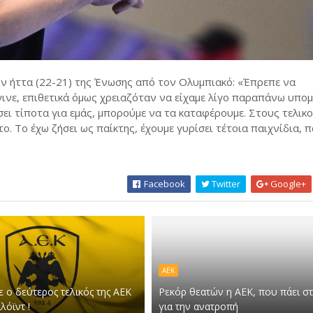
ην ήττα (22-21) της Ένωσης από τον Ολυμπιακό: «Έπρεπε να
ινε, επιθετικά όμως χρειαζόταν να είχαμε λίγο παραπάνω υπο
σει τίποτα για εμάς, μπορούμε να τα καταφέρουμε. Στους τελικ
ο. Το έχω ζήσει ως παίκτης, έχουμε γυρίσει τέτοια παιχνίδια, π
Facebook
Twitter
Google+
ΑΕΚ
 ο δεύτερος τελικός της ΑΕΚ
Ρεκόρ θεατών η ΑΕΚ, που πάει σ
λόϊντ !
για την ανατροπή