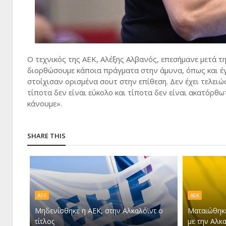
Ο τεχνικός της ΑΕΚ, Αλέξης Αλβανός, επεσήμανε μετά τ
διορθώσουμε κάποια πράγματα στην άμυνα, όπως και έγ
στοίχισαν ορισμένα σουτ στην επίθεση. Δεν έχει τελειώ
τίποτα δεν είναι εύκολο και τίποτα δεν είναι ακατόρθωτ
κάνουμε».
SHARE THIS
ΑΕΚ
ΑΕΚ
Μηδενίσθηκε η ΑΕΚ, στην Αλκαλόϊντ ο
Ματαιώθηκε
τίτλος
με την Αλκα