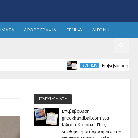
ΗΜΑΤΑ
ΑΡΘΡΟΓΡΑΦΙΑ
ΓΕΝΙΚΑ
ΔΙΕΘΝΗ
Επιβεβαίωση greekhandbal
ΔΙΑΙΤΗΣΙΑ
ΤΕΛΕΥΤΑΊΑ ΝΈΑ
Επιβεβαίωση
greekhandball.com για
Κώστα Κατσίκη. Πως
ληφθηκε η απόφαση για την