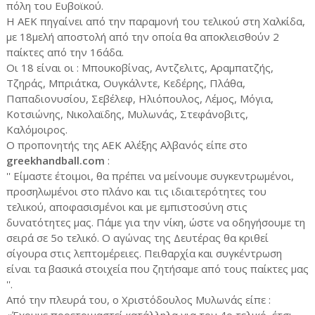
πόλη του Ευβοϊκού.
Η ΑΕΚ πηγαίνει από την παραμονή του τελικού στη Χαλκίδα,
με 18μελή αποστολή από την οποία θα αποκλεισθούν 2
παίκτες από την 16άδα.
Οι 18 είναι οι : Μπουκοβίνας, Αντζελιτς, Αραμπατζής,
Τζηράς, Μπριάτκα, Ουγκάλντε, Κεδέρης, Πλάθα,
Παπαδιονυσίου, Σεβέλεφ, Ηλιόπουλος, Λέμος, Μόγια,
Κοτσιώνης, Νικολαϊδης, Μυλωνάς, Στεφάνοβιτς,
Καλόμοιρος.
Ο προπονητής της ΑΕΚ Αλέξης Αλβανός είπε στο
greekhandball.com
:
'' Είμαστε έτοιμοι, θα πρέπει να μείνουμε συγκεντρωμένοι,
προσηλωμένοι στο πλάνο και τις ιδιαιτερότητες του
τελικού, αποφασισμένοι και με εμπιστοσύνη στις
δυνατότητες μας. Πάμε για την νίκη, ώστε να οδηγήσουμε τη
σειρά σε 5ο τελικό. Ο αγώνας της Δευτέρας θα κριθεί
σίγουρα στις λεπτομέρειες. Πειθαρχία και συγκέντρωση
είναι τα βασικά στοιχεία που ζητήσαμε από τους παίκτες μας
''.
Από την πλευρά του, ο Χριστόδουλος Μυλωνάς είπε :
«Έχουμε προετοιμαστεί κατάλληλα για τον 4ο τελικό, έτσι