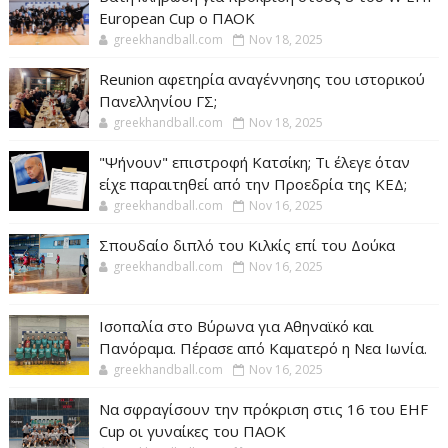
European Cup ο ΠΑΟΚ
greekhandball.com
Nov 18, 2025
Reunion αφετηρία αναγέννησης του ιστορικού
Πανελληνίου ΓΣ;
greekhandball.com
Nov 18, 2025
"Ψήνουν" επιστροφή Κατσίκη; Τι έλεγε όταν
είχε παραιτηθεί από την Προεδρία της ΚΕΔ;
greekhandball.com
Nov 16, 2025
Σπουδαίο διπλό του Κιλκίς επί του Δούκα
greekhandball.com
Nov 16, 2025
Ισοπαλία στο Βύρωνα για Αθηναϊκό και
Πανόραμα. Πέρασε από Καματερό η Νεα Ιωνία.
greekhandball.com
Nov 16, 2025
Να σφραγίσουν την πρόκριση στις 16 του EHF
Cup οι γυναίκες του ΠΑΟΚ