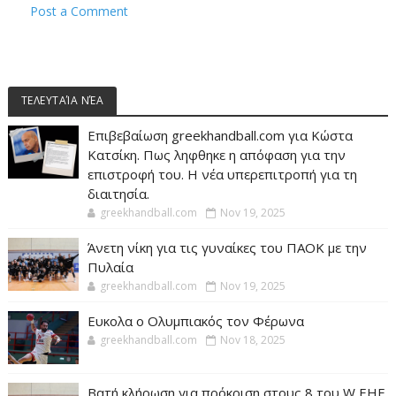
Post a Comment
ΤΕΛΕΥΤΑΊΑ ΝΈΑ
Επιβεβαίωση greekhandball.com για Κώστα
Κατσίκη. Πως ληφθηκε η απόφαση για την
επιστροφή του. Η νέα υπερεπιτροπή για τη
διαιτησία.
greekhandball.com
Nov 19, 2025
Άνετη νίκη για τις γυναίκες του ΠΑΟΚ με την
Πυλαία
greekhandball.com
Nov 19, 2025
Ευκολα ο Ολυμπιακός τον Φέρωνα
greekhandball.com
Nov 18, 2025
Βατή κλήρωση για πρόκριση στους 8 του W EHF