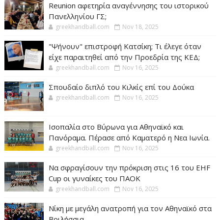
Reunion αφετηρία αναγέννησης του ιστορικού
Πανελληνίου ΓΣ;
greekhandball.com
Nov 18, 2025
"Ψήνουν" επιστροφή Κατσίκη; Τι έλεγε όταν
είχε παραιτηθεί από την Προεδρία της ΚΕΔ;
greekhandball.com
Nov 16, 2025
Σπουδαίο διπλό του Κιλκίς επί του Δούκα
greekhandball.com
Nov 16, 2025
Ισοπαλία στο Βύρωνα για Αθηναϊκό και
Πανόραμα. Πέρασε από Καματερό η Νεα Ιωνία.
greekhandball.com
Nov 16, 2025
Να σφραγίσουν την πρόκριση στις 16 του EHF
Cup οι γυναίκες του ΠΑΟΚ
greekhandball.com
Nov 16, 2025
Νίκη με μεγάλη ανατροπή για τον Αθηναϊκό στα
Βριλήσσια