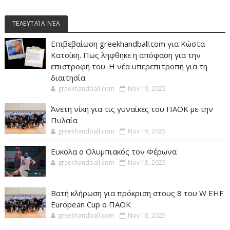
ΤΕΛΕΥΤΑΊΑ ΝΈΑ
Επιβεβαίωση greekhandball.com για Κώστα
Κατσίκη. Πως ληφθηκε η απόφαση για την
επιστροφή του. Η νέα υπερεπιτροπή για τη
διαιτησία.
greekhandball.com
Nov 19, 2025
Άνετη νίκη για τις γυναίκες του ΠΑΟΚ με την
Πυλαία
greekhandball.com
Nov 19, 2025
Ευκολα ο Ολυμπιακός τον Φέρωνα
greekhandball.com
Nov 18, 2025
Βατή κλήρωση για πρόκριση στους 8 του W EHF
European Cup ο ΠΑΟΚ
greekhandball.com
Nov 18, 2025