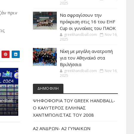
2025
ζάν πριν
Να σφραγίσουν την
πρόκριση στις 16 του EHF
Cup οι γυναίκες του ΠΑΟΚ
τις
greekhandball.com
Nov 16,
2025
Νίκη με μεγάλη ανατροπή
για τον Αθηναϊκό στα
Βριλήσσια
greekhandball.com
Nov 16,
2025
ΔΗΜΟΦΙΛΗ
andball
ΨΗΦΟΦΟΡΙΑ ΤΟΥ GREEK HANDBALL-
O ΚΑΛΥΤΕΡΟΣ ΕΛΛΗΝΑΣ
ΧΑΝΤΜΠΟΛΙΣΤΑΣ ΤΟΥ 2008
Α2 ΑΝΔΡΩΝ- Α2 ΓΥΝΑΙΚΩΝ