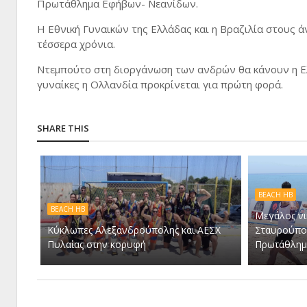
Πρωτάθλημα Εφήβων- Νεανίδων.
Η Εθνική Γυναικών της Ελλάδας και η Βραζιλία στους 
τέσσερα χρόνια.
Ντεμπούτο στη διοργάνωση των ανδρών θα κάνουν η Ελ
γυναίκες η Ολλανδία προκρίνεται για πρώτη φορά.
SHARE THIS
BEACH HB
BEACH HB
Μεγάλος νι
Κύκλωπες Αλεξανδρούπολης και ΑΕΣΧ
Σταυρούπο
Πυλαίας στην κορυφή
Πρωτάθλημα