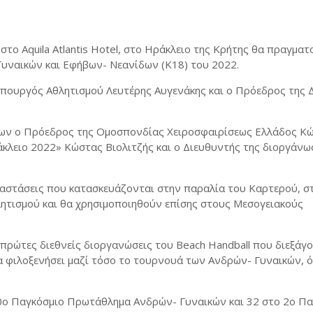
το Aquila Atlantis Hotel, στο Ηράκλειο της Κρήτης θα πραγματ
ναικών και Εφήβων- Νεανίδων (Κ18) του 2022.
υπουργός Αθλητισμού Λευτέρης Αυγενάκης και ο Πρόεδρος της 
λων ο Πρόεδρος της Ομοσπονδίας Χειροσφαιρίσεως Ελλάδος Κ
κλειο 2022» Κώστας Βιολιτζής και ο Διευθυντής της διοργάνω
ταστάσεις που κατασκευάζονται στην παραλία του Καρτερού, σ
λητισμού και θα χρησιμοποιηθούν επίσης στους Μεσογειακούς
πρώτες διεθνείς διοργανώσεις του Beach Handball που διεξάγ
α φιλοξενήσει μαζί τόσο το τουρνουά των Ανδρών- Γυναικών, ό
10ο Παγκόσμιο Πρωτάθλημα Ανδρών- Γυναικών και 32 στο 2ο Π