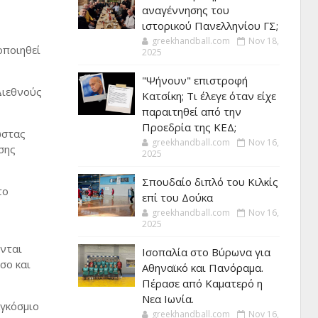
αναγέννησης του
ιστορικού Πανελληνίου ΓΣ;
greekhandball.com
Nov 18,
οποιηθεί
2025
"Ψήνουν" επιστροφή
Διεθνούς
Κατσίκη; Τι έλεγε όταν είχε
παραιτηθεί από την
Προεδρία της ΚΕΔ;
ώστας
greekhandball.com
Nov 16,
σης
2025
Σπουδαίο διπλό του Κιλκίς
το
επί του Δούκα
greekhandball.com
Nov 16,
2025
ονται
Ισοπαλία στο Βύρωνα για
σο και
Αθηναϊκό και Πανόραμα.
Πέρασε από Καματερό η
Νεα Ιωνία.
αγκόσμιο
greekhandball.com
Nov 16,