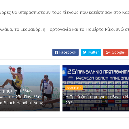
άνδρες θα υπερασπιστούν τους τίτλους που κατέκτησαν στο Κα
λάδα, το Εκουαδόρ, η Πορτογαλία και το Πουέρτο Ρίκο, ενώ σ
Facebook
Twitter
Google+
BEACH HB
κητής ο Απόλλων
λης στο 25ο Πανελλήνιο
Η Πρέβεζα έτοιμη για το Beach H
 Beach Handball Λουξ
2024 !