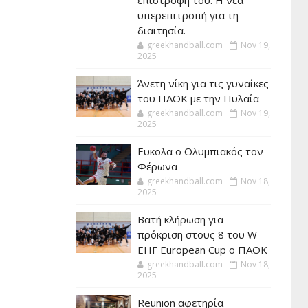
επιστροφή του. Η νέα
υπερεπιτροπή για τη
διαιτησία.
greekhandball.com
Nov 19,
2025
Άνετη νίκη για τις γυναίκες
του ΠΑΟΚ με την Πυλαία
greekhandball.com
Nov 19,
2025
Ευκολα ο Ολυμπιακός τον
Φέρωνα
greekhandball.com
Nov 18,
2025
Βατή κλήρωση για
πρόκριση στους 8 του W
EHF European Cup ο ΠΑΟΚ
greekhandball.com
Nov 18,
2025
Reunion αφετηρία